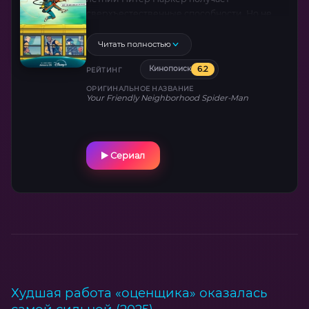
сверхъестественные способности. Но не
менее захватывающие приключения ждут
его в старшей школе, где ему предстоит
Читать полностью
найти новых друзей и обрести врагов.
6.2
Кинопоиск
РЕЙТИНГ
ОРИГИНАЛЬНОЕ НАЗВАНИЕ
Your Friendly Neighborhood Spider-Man
Сериал
Худшая работа «оценщика» оказалась