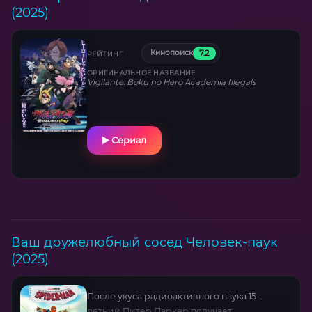
(2025)
7.2
Кинопоиск
РЕЙТИНГ
ОРИГИНАЛЬНОЕ НАЗВАНИЕ
Vigilante: Boku no Hero Academia Illegals
Сериал
Ваш дружелюбный сосед Человек-паук
(2025)
После укуса радиоактивного паука 15-
летний Питер Паркер получает