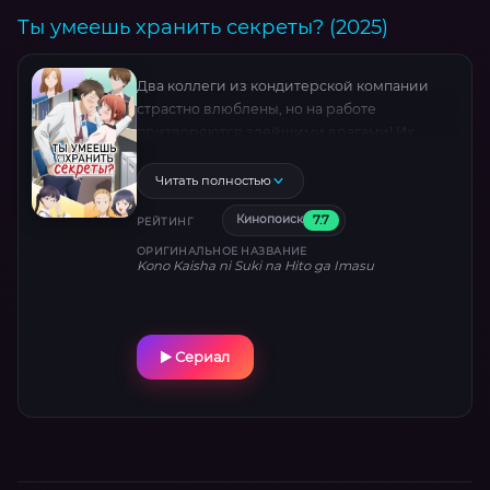
Ты умеешь хранить секреты? (2025)
Два коллеги из кондитерской компании
страстно влюблены, но на работе
притворяются злейшими врагами! Их
правила: никаких взглядов, прикосновений
и разговоров. Но чем дольше игра, тем
Читать полностью
нелепее промахи... Секрет на грани
7.7
Кинопоиск
скандала!
РЕЙТИНГ
ОРИГИНАЛЬНОЕ НАЗВАНИЕ
Kono Kaisha ni Suki na Hito ga Imasu
Сериал