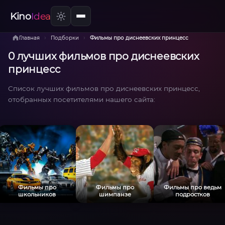
Kino
Idea
›
›
Главная
Подборки
Фильмы про диснеевских принцесс
0 лучших фильмов про диснеевских
принцесс
Список лучших фильмов про диснеевских принцесс,
отобранных посетителями нашего сайта:
Фильмы про
Фильмы про
Фильмы про ведьм
школьников
шимпанзе
подростков