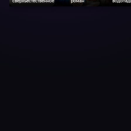
сверхъестественное
роман
водопад