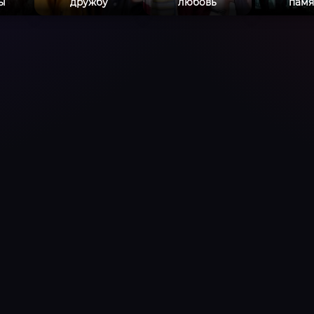
ы
дружбу
любовь
памя