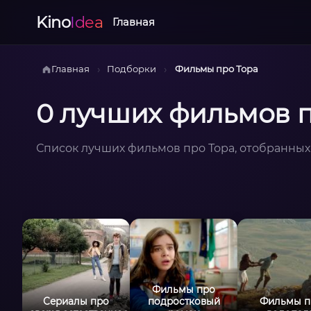
Kino
Idea
Главная
›
›
Главная
Подборки
Фильмы про Тора
0 лучших фильмов п
Список лучших фильмов про Тора, отобранных
Фильмы про
Сериалы про
подростковый
Фильмы п