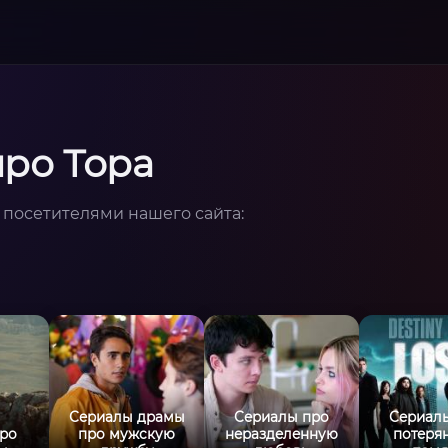
ро Тора
 посетителями нашего сайта:
Сериалы драмы
Сериалы про
Сериал
ро
про мужскую
неразделенную
потеря