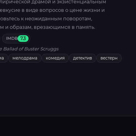
 лирической драмой и экзистенциальным
евкусие в виде вопросов о цене жизни и
товьтесь к неожиданным поворотам,
 и образам, врезающимся в память.
IMDB
7.3
e Ballad of Buster Scruggs
ма
мелодрама
комедия
детектив
вестерн