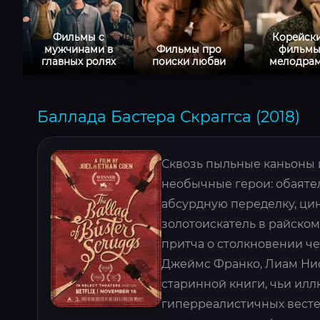
Фильмы с
Корейск
мужчинами в
Фильмы про
фильм
главных ролях
поиски любви
мелодра
Баллада Бастера Скраггса (2018)
Сквозь пыльные каньоны 
необычные герои: обаятел
абсурдную переделку, ци
золотоискатель в райском
притча о столкновении че
Джеймс Франко, Лиам Нис
старинной книги, чьи ил
гиперреалистичных весте