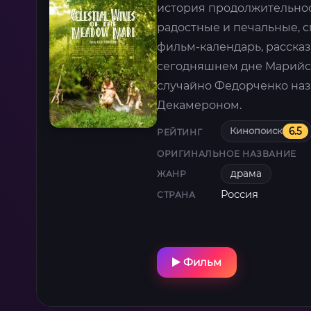
история продолжительнос
радостные и печальные, 
фильм-календарь, расска
сегодняшнем дне Марийск
случайно Федорченко на
Декамероном.
Кинопоиск
6.5
РЕЙТИНГ
ОРИГИНАЛЬНОЕ НАЗВАНИЕ
драма
ЖАНР
Россия
СТРАНА
Фильм