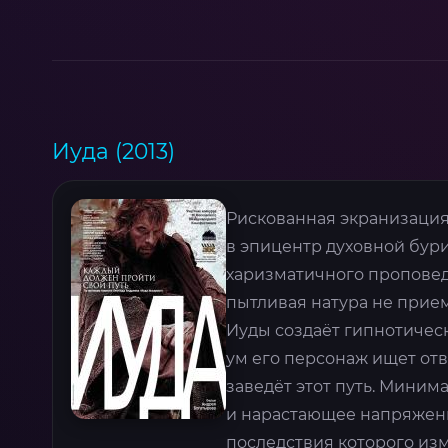
Иуда (2013)
Рискованная экранизация
в эпицентр духовной бур
харизматичного проповедн
пытливая натура не прие
Иуды создаёт гипнотическ
ум его персонаж ищет отв
заведёт этот путь. Мини
и нарастающее напряжени
последствия которого из