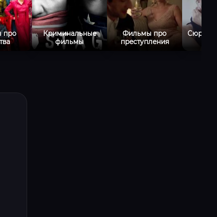
 про
Криминальные
Фильмы про
Сюрреа
тва
фильмы
преступления
фи