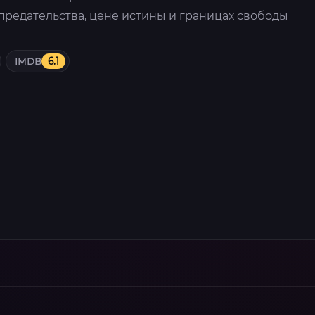
редательства, цене истины и границах свободы
IMDB
6.1