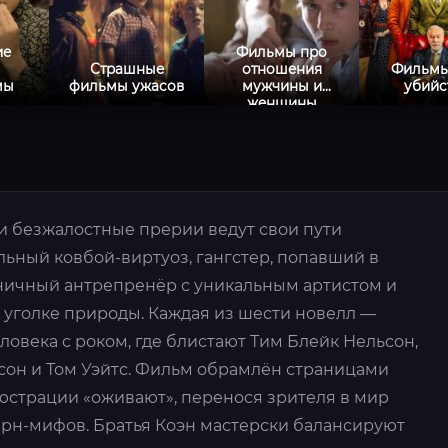
ие
Фильмы про
ы
Страшные
отношения
Фильмы
мы
фильмы ужасов
мужчины и
убийс
женщины
и безжалостные прерии ведут свои пути
ьный ковбой-виртуоз, гангстер, попавший в
ничный антрепренёр с уникальным артистом и
 уголке природы. Каждая из шести новелл —
ловека с роком, где блистают Тим Блейк Нельсон,
он и Том Уэйтс. Фильм обрамлён страницами
люстрации «оживают», перенося зрителя в мир
рн-мифов. Братья Коэн мастерски балансируют