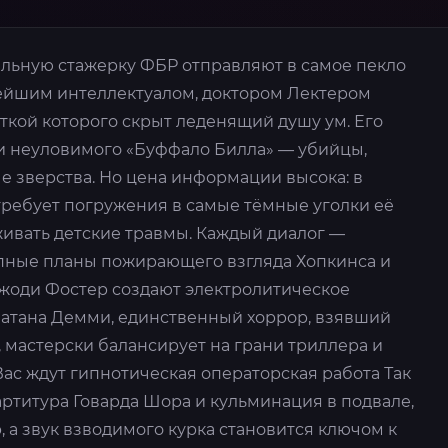
льную стажерку ФБР отправляют в самое пекло
ейшим интеллектуалом, доктором Лектером
ёткой которого скрыт леденящий душу ум. Его
и неуловимого «Буффало Билла» — убийцы,
 зверства. Но цена информации высока: в
требует погружения в самые тёмные уголки её
живать детские травмы. Каждый диалог —
рупные планы пожирающего взгляда Хопкинса и
жоди Фостер создают электролитическое
атана Демми, единственный хоррор, взявший
 мастерски балансирует на грани триллера и
ас ждут гипнотическая операторская работа Так
ртитура Говарда Шора и кульминация в подвале,
, а звук взводимого курка становится ключом к