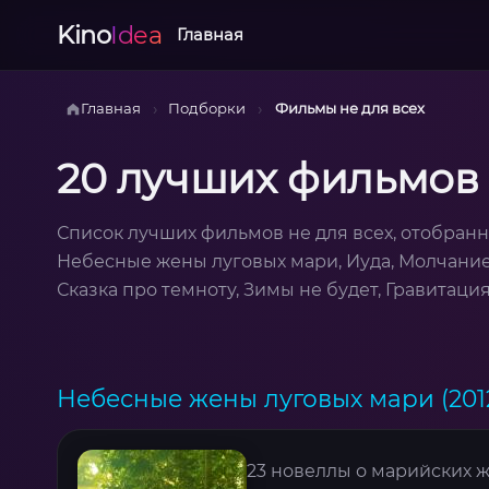
Kino
Idea
Главная
›
›
Главная
Подборки
Фильмы не для всех
20 лучших фильмов 
Список лучших фильмов не для всех, отобранн
Небесные жены луговых мари, Иуда, Молчание я
Сказка про темноту, Зимы не будет, Гравитация
Небесные жены луговых мари (201
23 новеллы о марийских 