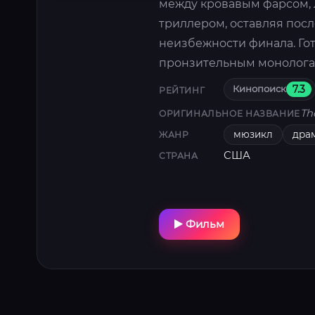
между кровавым фарсом,
триллером, оставляя посл
неизбежности финала. Го
пронзительным монологам
Кинопоиск
7.3
РЕЙТИНГ
Th
ОРИГИНАЛЬНОЕ НАЗВАНИЕ
мюзикл
дра
ЖАНР
США
СТРАНА
Фильм