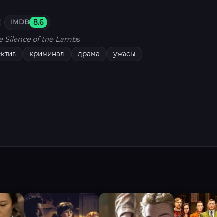
IMDB
8.6
e Silence of the Lambs
ектив
криминал
драма
ужасы