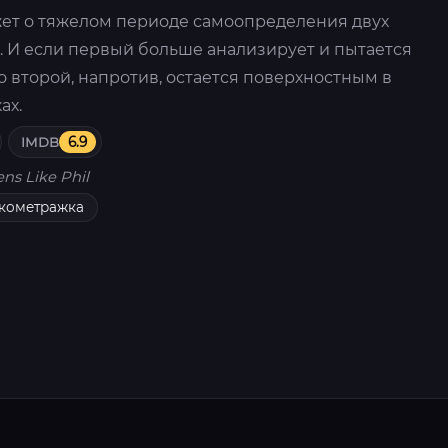
ет о тяжелом периоде самоопределения двух
. И если первый больше анализирует и пытается
то второй, напротив, остается поверхностным в
ах.
IMDB
6.9
ens Like Phil
кометражка