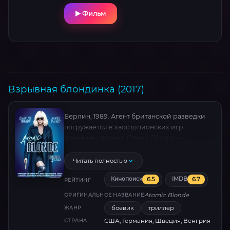
Фильм
Взрывная блондинка (2017)
Берлин, 1989. Агент британской разведки
погружается в хаос шпионских игр
накануне падения Стены. Её цель —
раскрыть предателя и вернуть секретный
список, угрожающий мировой
Читать полностью
безопасности. Неоновый стиль, хлёсткие
6.5
6.7
Кинопоиск
IMDB
схватки и саундтрек 80-х подчёркивают
РЕЙТИНГ
холодную ярость главной героини в
Atomic Blonde
ОРИГИНАЛЬНОЕ НАЗВАНИЕ
исполнении Шарлиз Терон.
боевик
триллер
ЖАНР
США, Германия, Швеция, Венгрия
СТРАНА