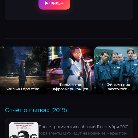
грань между спасением и безумием:
Фильм
насколько глубоко можно пасть, защищая
последнее, что дорого?
Фильмы про
Фильмы про
Фильмы про секс
афроамериканцев
жестокость
Отчёт о пытках (2019)
После трагических событий 11 сентября 2001
года агенты ЦРУ идут на крайние меры при