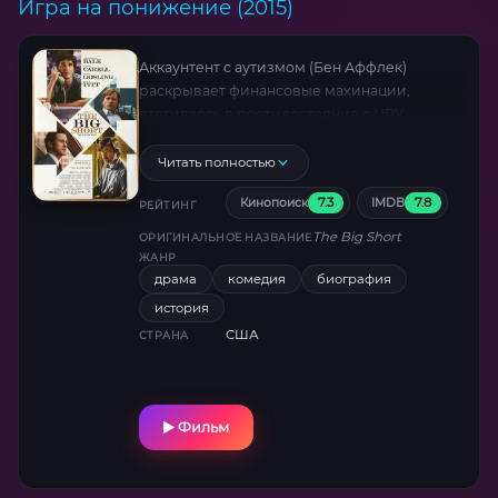
Игра на понижение (2015)
Аккаунтент с аутизмом (Бен Аффлек)
раскрывает финансовые махинации,
втягиваясь в противостояние с ЦРУ.
Необычный герой, боевые сцены в стиле
Джона Уика и загадочный финал. Лента
Читать полностью
выделяется смешением жанров: криминал,
7.3
7.8
Кинопоиск
IMDB
экшн, психологическая драма.
РЕЙТИНГ
The Big Short
ОРИГИНАЛЬНОЕ НАЗВАНИЕ
ЖАНР
драма
комедия
биография
история
США
СТРАНА
Фильм