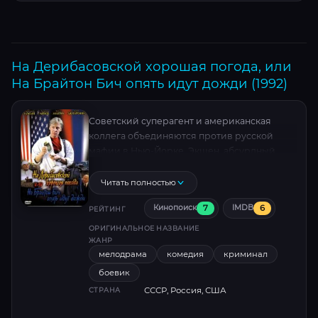
На Дерибасовской хорошая погода, или
На Брайтон Бич опять идут дожди (1992)
Советский суперагент и американская
коллега объединяются против русской
мафии в Нью-Йорке. Экшен, абсурдный
юмор и неожиданные союзы на фоне краха
СССР. Последний фильм Леонида Гайдая с
Читать полностью
Дмитрием Харатьяном в главной роли .
7
6
Кинопоиск
IMDB
РЕЙТИНГ
ОРИГИНАЛЬНОЕ НАЗВАНИЕ
ЖАНР
мелодрама
комедия
криминал
боевик
СССР, Россия, США
СТРАНА