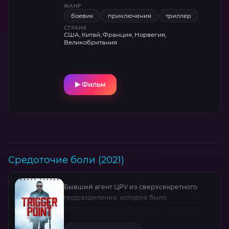
ЖАНР
боевик
приключения
триллер
СТРАНА
США, Китай, Франция, Норвегия,
Великобритания
Фильм
Средоточие боли (2021)
Бывший агент ЦРУ из сверхсекретного
подразделения, которое было
расформировано по его вине, вынужден
вновь взяться за оружие после серии