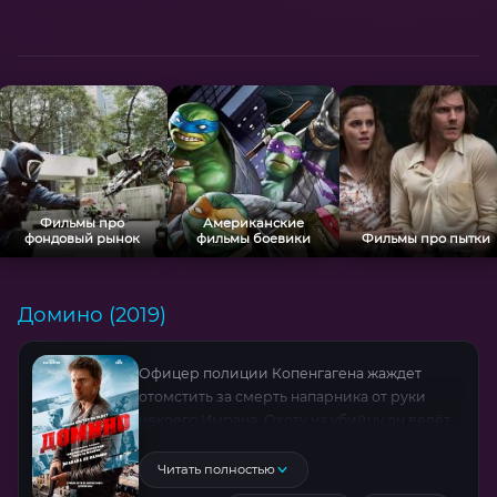
Фильмы про
Американские
фондовый рынок
фильмы боевики
Фильмы про пытки
Домино (2019)
Офицер полиции Копенгагена жаждет
отомстить за смерть напарника от руки
некоего Имрана. Охоту на убийцу он ведёт
в компании с любовницей погибшего
коллеги. Однако оба они становятся
Читать полностью
жертвами агента ЦРУ, подставившего