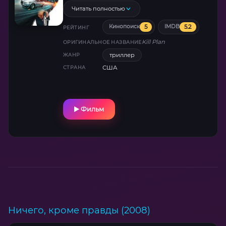
гонку на выживание, где доверять нельзя
Читать полностью
никому. 71 минута чистого адреналина!
5
5.2
Кинопоиск
IMDB
РЕЙТИНГ
Kill Plan
ОРИГИНАЛЬНОЕ НАЗВАНИЕ
триллер
ЖАНР
США
СТРАНА
Фильм
Ничего, кроме правды (2008)