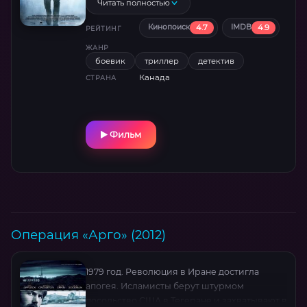
убийств своих бывших соратников.
Читать полностью
4.7
4.9
Кинопоиск
IMDB
РЕЙТИНГ
ЖАНР
боевик
триллер
детектив
Канада
СТРАНА
Фильм
Операция «Арго» (2012)
1979 год. Революция в Иране достигла
апогея. Исламисты берут штурмом
посольство США в Тегеране и захватывают в