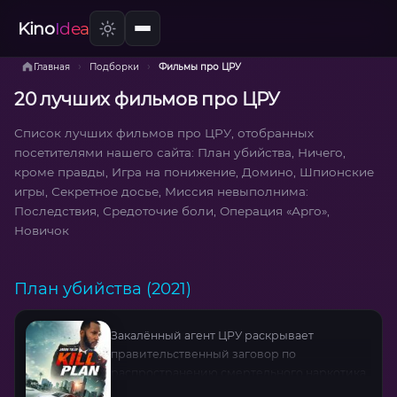
Kino
Idea
›
›
Главная
Подборки
Фильмы про ЦРУ
20 лучших фильмов про ЦРУ
Список лучших фильмов про ЦРУ, отобранных
посетителями нашего сайта: План убийства, Ничего,
кроме правды, Игра на понижение, Домино, Шпионские
игры, Секретное досье, Миссия невыполнима:
Последствия, Средоточие боли, Операция «Арго»,
Новичок
План убийства (2021)
Закалённый агент ЦРУ раскрывает
правительственный заговор по
распространению смертельного наркотика.
Война против системы превращается в