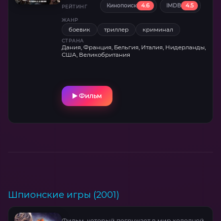
4.6
4.5
Кинопоиск
IMDB
Имрана.
РЕЙТИНГ
ЖАНР
боевик
триллер
криминал
СТРАНА
Дания, Франция, Бельгия, Италия, Нидерланды,
США, Великобритания
Фильм
Шпионские игры (2001)
Фильм, который погружает в мир холодной