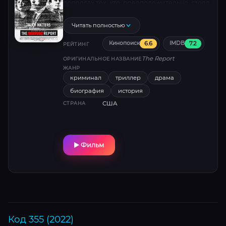
допросах тех, кто, предположительно, стоял
за терактом.
Читать полностью
6.6
7.2
Кинопоиск
IMDB
РЕЙТИНГ
The Report
ОРИГИНАЛЬНОЕ НАЗВАНИЕ
ЖАНР
криминал
триллер
драма
биография
история
США
СТРАНА
Фильм
Код 355 (2022)