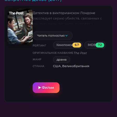
Детектив в викторианском Лондоне
расследует серию убийств, связанных с
оккультизмом. Мрачная атмосфера,
заговоры и неожиданные повороты. Снято
при участии британских и немецких
Читать полностью
кинокомпаний.
6.7
7.2
Кинопоиск
IMDB
РЕЙТИНГ
The Post
ОРИГИНАЛЬНОЕ НАЗВАНИЕ
драма
ЖАНР
США, Великобритания
СТРАНА
Фильм