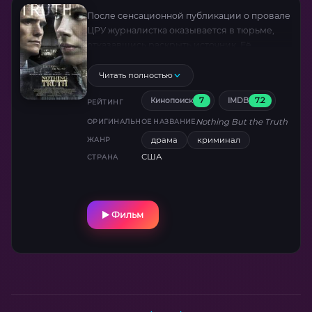
После сенсационной публикации о провале
ЦРУ журналистка оказывается в тюрьме,
отказавшись раскрыть источник. Её
принципы столкнутся с государственной
машиной в смертельной схватке, где цена
Читать полностью
правды — разрушенная жизнь.
7
7.2
Кинопоиск
IMDB
РЕЙТИНГ
Nothing But the Truth
ОРИГИНАЛЬНОЕ НАЗВАНИЕ
драма
криминал
ЖАНР
США
СТРАНА
Фильм