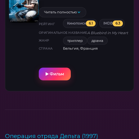
женщиной и её дочерью Кларой. Мир и
свобода, которые он нашёл в этом месте,
Читать полностью
заканчиваются, когда на Клару нападают,
6.1
6.3
Кинопоиск
IMDB
заставляя героя столкнуться со своими
РЕЙТИНГ
старыми демонами.
A Bluebird in My Heart
ОРИГИНАЛЬНОЕ НАЗВАНИЕ
триллер
драма
ЖАНР
Бельгия, Франция
СТРАНА
Фильм
Операция отряда Дельта (1997)