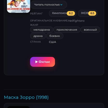
государственный контракт на ликвидацию
Читать полностью
пожаров в зоне военных действий.
6.2
6.5
Кинопоиск
IMDB
РЕЙТИНГ
Hellfighters
ОРИГИНАЛЬНОЕ НАЗВАНИЕ
ЖАНР
мелодрама
приключения
военный
драма
боевик
США
СТРАНА
Фильм
Маска Зорро (1998)