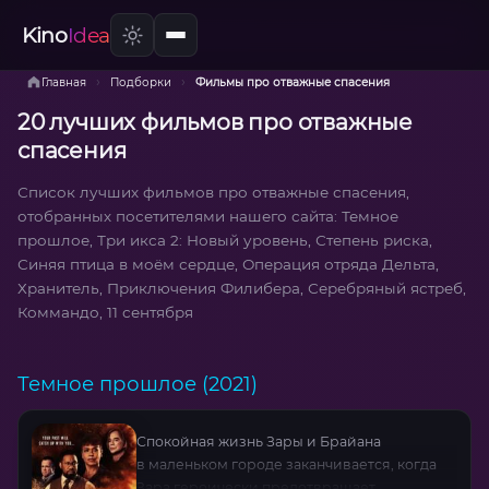
Kino
Idea
›
›
Главная
Подборки
Фильмы про отважные спасения
20 лучших фильмов про отважные
спасения
Список лучших фильмов про отважные спасения,
отобранных посетителями нашего сайта: Темное
прошлое, Три икса 2: Новый уровень, Степень риска,
Синяя птица в моём сердце, Операция отряда Дельта,
Хранитель, Приключения Филибера, Серебряный ястреб,
Коммандо, 11 сентября
Темное прошлое (2021)
Спокойная жизнь Зары и Брайана
в маленьком городе заканчивается, когда
Зара героически предотвращает