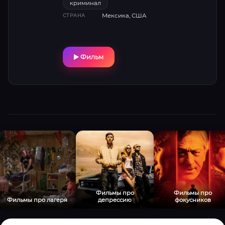
криминал
изощренной жестокостью. Николай Костер-
Мексика, США
СТРАНА
Вальдау и Майка Монро создают мощный
дуэт, балансирующий между верой и
отчаянием, а визуальные контрасты — от
церковных хоров до кровавых разборок —
Фильм
усиливают напряжение. Финал потребует
невероятной цены.
Фильмы про
Фильмы про
Фильмы про лагеря
депрессию
фокусников