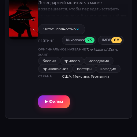
Легендарный мститель в маске
возвращается, чтобы передать эстафету
отчаянному ученику. Вихрь клинков, тайные
интриги и искры страсти в эпической саге о
мести и наследстве. Антонио Бандерас и
Читать полностью
Энтони Хопкинс зажигают экран в дуэли
7.5
6.8
Кинопоиск
IMDB
поколений.
РЕЙТИНГ
The Mask of Zorro
ОРИГИНАЛЬНОЕ НАЗВАНИЕ
ЖАНР
боевик
триллер
мелодрама
приключения
вестерн
комедия
США, Мексика, Германия
СТРАНА
Фильм