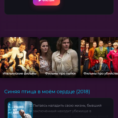
Фильм
талантом Джеки Чёна держит в напряжении
до финальных титров .
Итальянские фильмы
Фильмы про пытки
Фильмы про убийств
Синяя птица в моём сердце (2018)
Пытаясь наладить свою жизнь, бывший
заключённый находит убежище в
придорожном мотеле, управляемом одной