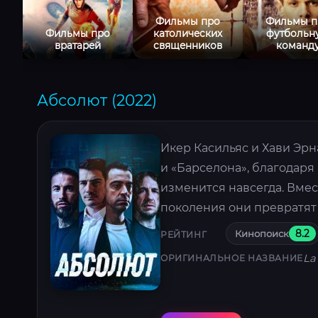
Фильмы про
Фильмы п
Фильмы про
католических
футбольн
вратарей
священников
команд
Абсолют (2022)
Икер Касильяс и Хави Эрн
и «Барселона», благодар
изменится навсегда. Вме
поколения они превратят
Кинопоиск
8.2
РЕЙТИНГ
La
ОРИГИНАЛЬНОЕ НАЗВАНИЕ