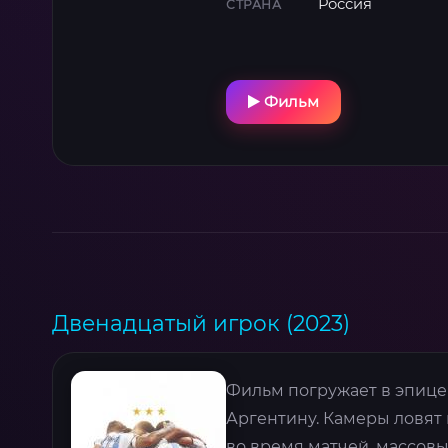
Россия
СТРАНА
Фильм
Двенадцатый игрок (2023)
Фильм погружает в эпице
Аргентину. Камеры ловят 
во время матчей, массов