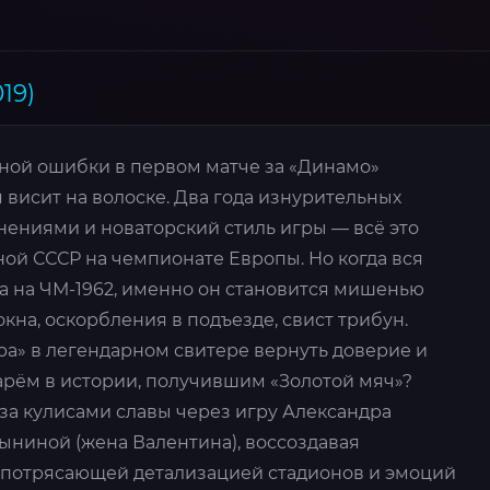
19)
ьной ошибки в первом матче за «Динамо»
 висит на волоске. Два года изнурительных
нениями и новаторский стиль игры — всё это
ной СССР на чемпионате Европы. Но когда вся
а на ЧМ-1962, именно он становится мишенью
окна, оскорбления в подъезде, свист трибун.
ра» в легендарном свитере вернуть доверие и
арём в истории, получившим «Золотой мяч»?
за кулисами славы через игру Александра
ыниной (жена Валентина), воссоздавая
с потрясающей детализацией стадионов и эмоций