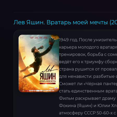
Лев Яшин. Вратарь моей мечты (20
1949 год. После унизител
карьера молодого вратаря
тренировок, борьба с сом
ведёт его к триумфу сбор
страна рушится от провал
для ненависти: разбитые 
Сможет ли «Чёрная панте
стать единственным врат
Фильм раскрывает драму 
Фокина (Яшин) и Юлии Хл
атмосферу СССР 50-60-х 