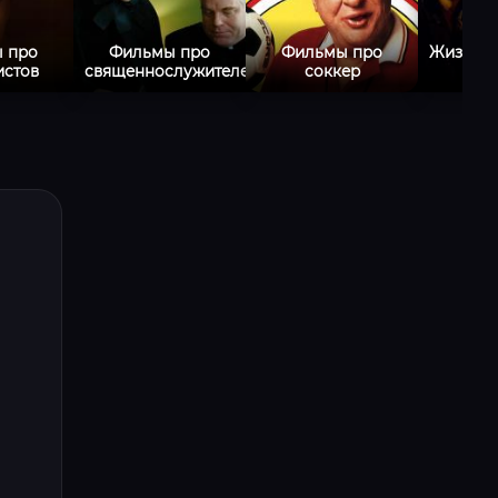
 про
Фильмы про
Фильмы про
Жизнеу
истов
священнослужителей
соккер
фи