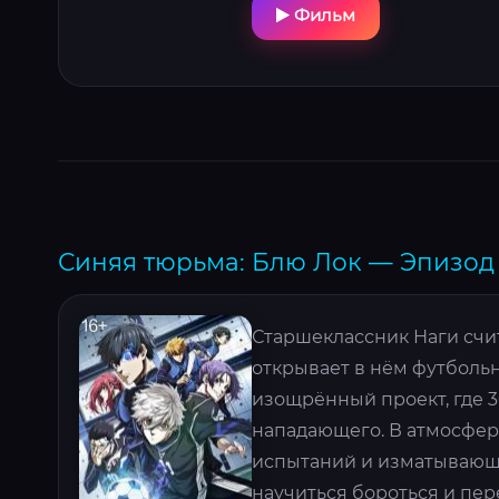
Фильм
Синяя тюрьма: Блю Лок — Эпизод 
Старшеклассник Наги счи
открывает в нём футбольн
изощрённый проект, где 
нападающего. В атмосфер
испытаний и изматывающи
научиться бороться и пер