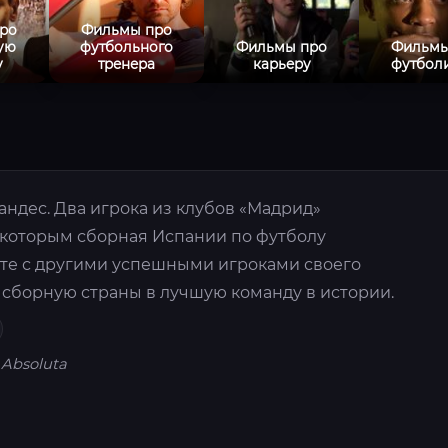
ро
Фильмы про
ую
футбольного
Фильмы про
Фильмы
у
тренера
карьеру
футбол
андес. Два игрока из клубов «Мадрид»
я которым сборная Испании по футболу
сте с другими успешными игроками своего
 сборную страны в лучшую команду в истории.
 Absoluta