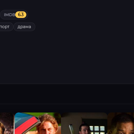
IMDB
6.3
порт
драма