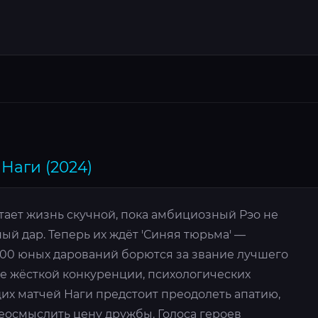
Наги (2024)
тает жизнь скучной, пока амбициозный Рэо не
ый дар. Теперь их ждёт 'Синяя тюрьма' —
300 юных дарований борются за звание лучшего
е жёсткой конкуренции, психологических
х матчей Наги предстоит преодолеть апатию,
еосмыслить цену дружбы. Голоса героев