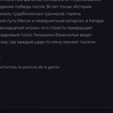
дании победы после 36 лет тоски. История
ризму судьбоносных турниров: горечь
гий путь Месси и невероятный катарсис в Катаре.
венадцатый игрок»: его страсть превращает
акадровый голос Гильермо Франсельи ведет
тазу, где каждый удар по мячу меняет тысячи
chachos, la película de la gente