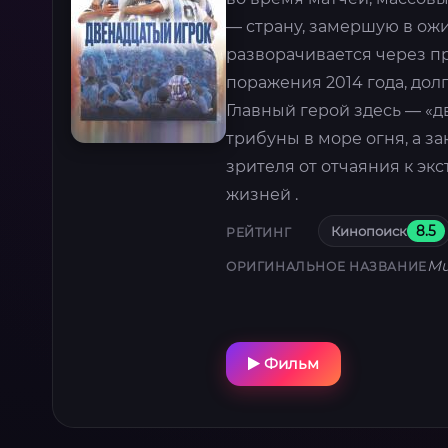
— страну, замершую в ожи
разворачивается через п
поражения 2014 года, дол
Главный герой здесь — «д
трибуны в море огня, а з
зрителя от отчаяния к экс
жизней .
Кинопоиск
8.5
РЕЙТИНГ
Mu
ОРИГИНАЛЬНОЕ НАЗВАНИЕ
Фильм