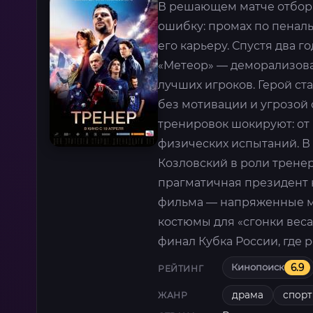
В решающем матче отбора
ошибку: промах по пеналь
его карьеру. Спустя два 
«Метеор» — деморализов
лучших игроков. Герой ст
без мотивации и угрозой 
тренировок шокируют: от
физических испытаний. В
Козловский в роли тренер
прагматичная президент к
фильма — напряженные м
костюмы для «сгонки вес
финал Кубка России, где 
Кинопоиск
6.9
РЕЙТИНГ
драма
спорт
ЖАНР