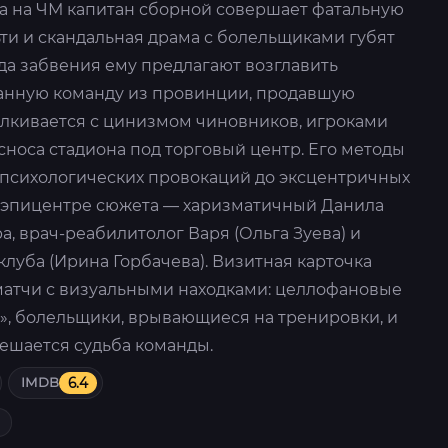
 на ЧМ капитан сборной совершает фатальную
ти и скандальная драма с болельщиками губят
года забвения ему предлагают возглавить
анную команду из провинции, продавшую
алкивается с цинизмом чиновников, игроками
сноса стадиона под торговый центр. Его методы
 психологических провокаций до эксцентричных
 эпицентре сюжета — харизматичный Данила
а, врач-реабилитолог Варя (Ольга Зуева) и
луба (Ирина Горбачева). Визитная карточка
атчи с визуальными находками: целлофановые
а», болельщики, врывающиеся на тренировки, и
решается судьба команды.
IMDB
6.4