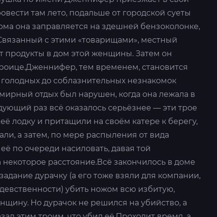
овести там лето, подальше от городской суеты
ома она заправляется на здешней бензоколонке,
 Связанный с этими «товарищами», местный
т продукты в дом этой женщины. Затем он
троице.Дженнифер, тем временем, становится
 голодных до соблазнительных незнакомок
мирный отдых был нарушен, когда она лежала в
едующий раз всё оказалось серьёзнее — эти трое
ё лодку и притащили на своём катере к берегу,
али, а затем, по мере распыления от вида
её по очереди насиловать, давая той
 некоторое расстояние.Всё закончилось в доме
задание дурачку (а его тоже взяли для компании,
 девственности) убить ножом всю избитую,
щину. Но дурачок не решился на убийство, а
зал этим троим, что убил её.Проходит время, а