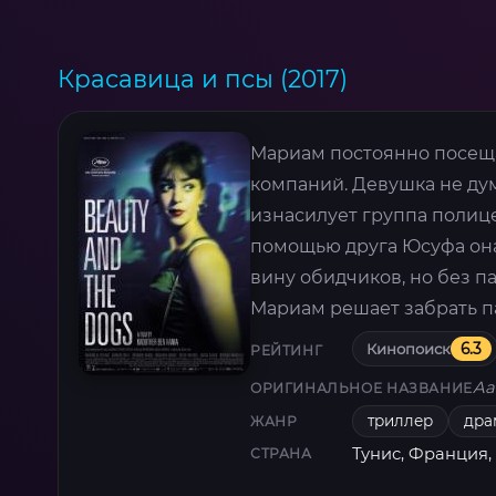
Красавица и псы (2017)
Мариам постоянно посеща
компаний. Девушка не дум
изнасилует группа полице
помощью друга Юсуфа она
вину обидчиков, но без па
Мариам решает забрать па
Кинопоиск
6.3
РЕЙТИНГ
Aal
ОРИГИНАЛЬНОЕ НАЗВАНИЕ
триллер
дра
ЖАНР
Тунис, Франция
СТРАНА