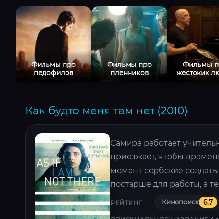
Фильмы про
Фильмы про
Фильмы п
педофилов
пленников
жестоких л
Как будто меня там нет (2010)
Самира работает учительн
приезжает, чтобы временн
момент сербские солдаты
постарше для работы, а т
Кинопоиск
6.7
РЕЙТИНГ