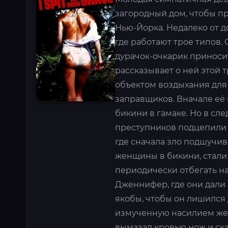
загородный дом, чтобы пр
Нью-Йорка. Недалеко от д
где работают трое типов.
дурачок-очкарик приноси
рассказывает о ней этой 
объектом воздыхания для
заправщиков. Вначале её 
бикини в гамаке. Но в сл
преступников подцепили е
где сначала зло подшучив
женщины в бикини, стали 
периодически отбегать на
Дженнифер, где они дали 
якобы, чтобы он лишился
измученную насилием жен
вымазал кровью нож и ска