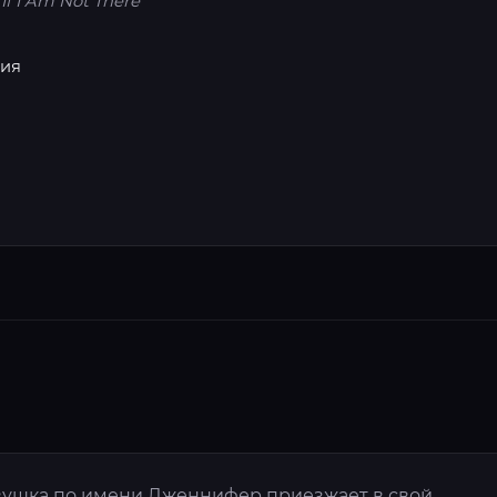
 If I Am Not There
ция
вушка по имени Дженнифер приезжает в свой