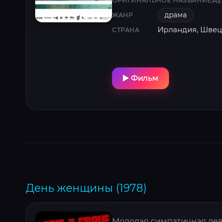
As
ОРИГИНАЛЬНОЕ НАЗВАНИЕ
драма
ЖАНР
Ирландия, Шве
СТРАНА
Фильм
День женщины (1978)
Молодая симпатичная де