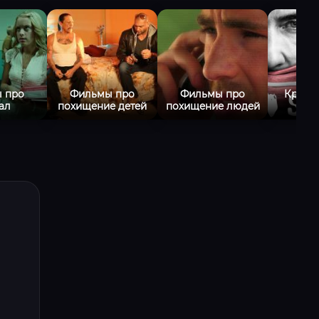
 про
Фильмы про
Фильмы про
Крими
ал
похищение детей
похищение людей
фи