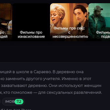
Фильмы про секс
ро
Фильмы про
с
Фильмы
юдей
изнасилование
несовершеннолетними
подв
ицей в школе в Сараево. В деревню она
о заменить другого учителя. Именно в этот
 захватывают деревню. Они используют женщин
ех, кто помоложе — для сексуальных развлечений.
IMDB
7.2