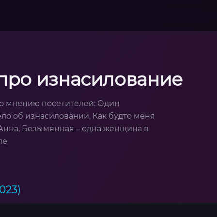
 про изнасилование
о мнению посетителей: Один
ело об изнасиловании, Как будто меня
и Анна, Безымянная – одна женщина в
ле
023)