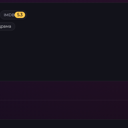
IMDB
5.3
драма