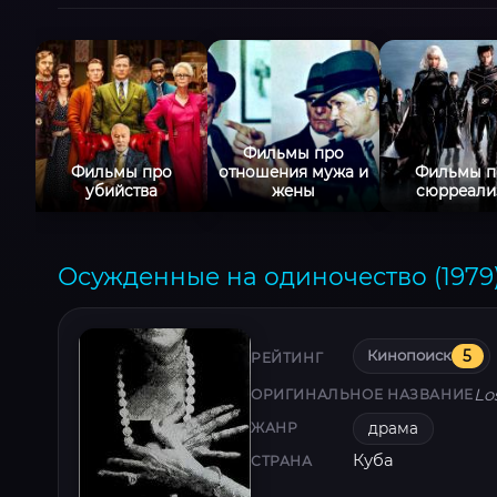
Фильмы про
Фильмы про
отношения мужа и
Фильмы п
убийства
жены
сюрреали
Осужденные на одиночество (1979
Кинопоиск
5
РЕЙТИНГ
Lo
ОРИГИНАЛЬНОЕ НАЗВАНИЕ
драма
ЖАНР
Куба
СТРАНА