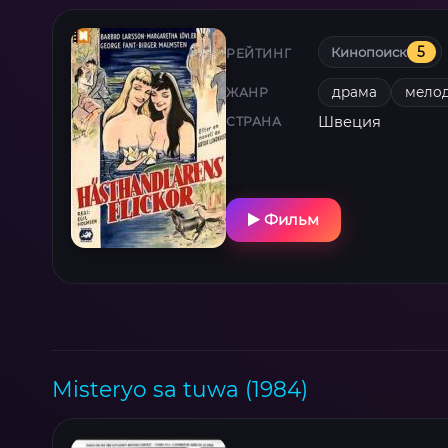
Кинопоиск
5
РЕЙТИНГ
драма
мело
ЖАНР
Швеция
СТРАНА
Фильм
Misteryo sa tuwa (1984)