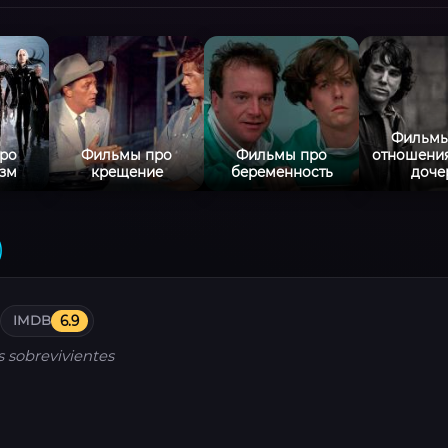
Фильмы
ро
Фильмы про
Фильмы про
отношения
зм
крещение
беременность
доче
)
IMDB
6.9
s sobrevivientes