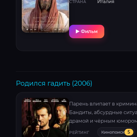
Италия
СТРАНА
Фильм
Родился гадить (2006)
Парень влипает в кримина
Бандиты, абсурдные ситуа
драмой и чёрным юмором?
Кинопоиск
5
РЕЙТИНГ