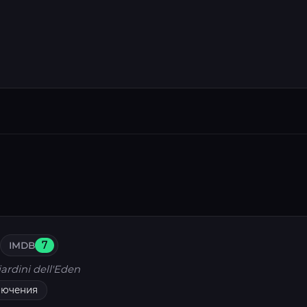
IMDB
7
iardini dell'Eden
лючения