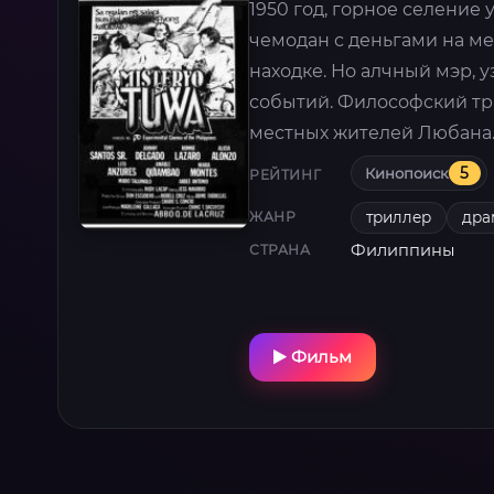
1950 год, горное селение 
чемодан с деньгами на м
находке. Но алчный мэр, 
событий. Философский тр
местных жителей Любана
Кинопоиск
5
РЕЙТИНГ
триллер
дра
ЖАНР
Филиппины
СТРАНА
Фильм