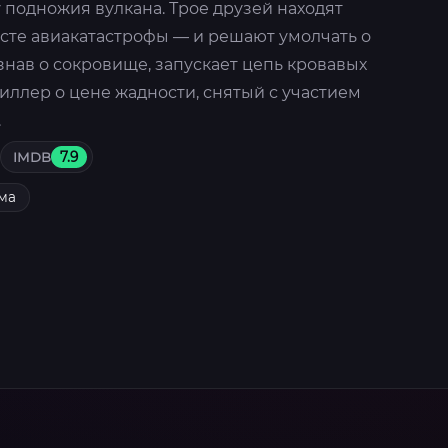
у подножия вулкана. Трое друзей находят
есте авиакатастрофы — и решают умолчать о
узнав о сокровище, запускает цепь кровавых
иллер о цене жадности, снятый с участием
.
IMDB
7.9
ма