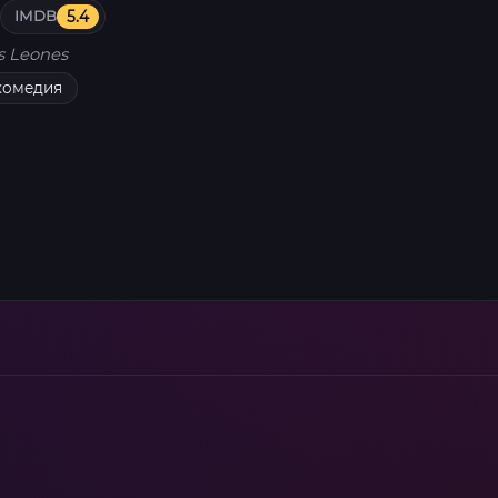
IMDB
5.4
s Leones
комедия