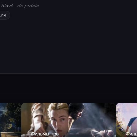
hlavě... do prdele
дия
Фильмы про
Филь