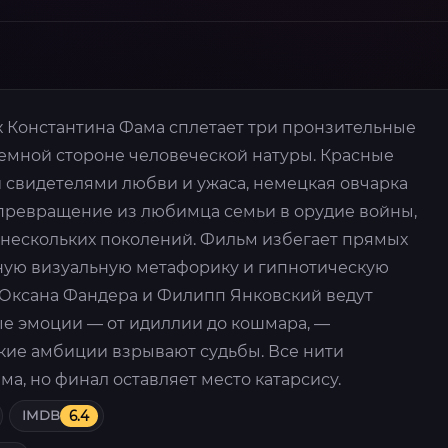
 Константина Фама сплетает три пронзительные
темной стороне человеческой натуры. Красные
 свидетелями любви и ужаса, немецкая овчарка
превращение из любимца семьи в орудие войны,
ы нескольких поколений. Фильм избегает прямых
ную визуальную метафорику и гипнотическую
 Оксана Фандера и Филипп Янковский ведут
ые эмоции — от идиллии до кошмара, —
ские амбиции взрывают судьбы. Все нити
ма, но финал оставляет место катарсису.
IMDB
6.4