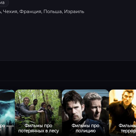
ма
ь, Чехия, Франция, Польша, Израиль
ро
Фильмы про
Фильмы про
Фильмы
г
потерянных в лесу
полицию
терро