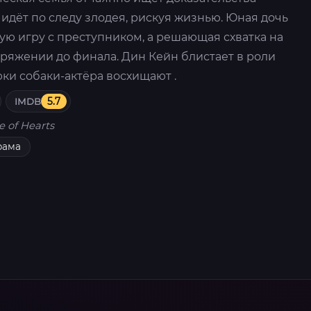
идёт по следу злодея, рискуя жизнью. Юная дочь
ую игру с преступником, а решающая схватка на
ряжении до финала. Дин Кейн блистает в роли
юки собаки-актёра восхищают .
IMDB
5.7
e of Hearts
рама