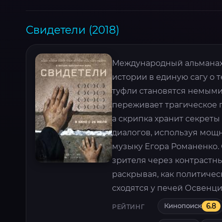
Свидетели (2018)
Международный альманах
истории в единую сагу о 
туфли становятся немыми
переживает трагическое 
а скрипка хранит секрет
диалогов, используя мощ
музыку Егора Романенко.
зрителя через контрастн
раскрывая, как политиче
сходятся у печей Освенци
Кинопоиск
6.8
РЕЙТИНГ