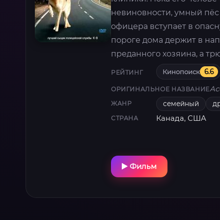
невиновности, умный пёс 
офицера вступает в опасн
пороге дома держит в нап
преданного хозяина, а тр
Кинопоиск
6.6
РЕЙТИНГ
Ac
ОРИГИНАЛЬНОЕ НАЗВАНИЕ
семейный
д
ЖАНР
Канада, США
СТРАНА
Фильм