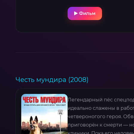
Фильм
Честь мундира (2008)
Легендарный пёс спецпод
идеально слажены в работ
четвероногого героя. Об
приговорён к смерти — н
клиники. Пока его челове