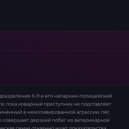
разделения К-9 и его напарник-полицейский
е, пока коварный преступник не подставляет
винённый в немотивированной агрессии, пёс
о совершает дерзкий побег из ветеринарной
ческая семья отчаянно ищет доказательства