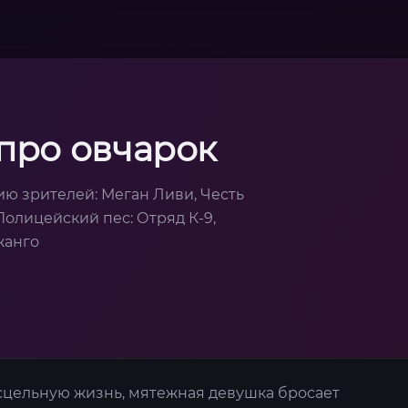
про овчарок
ю зрителей: Меган Ливи, Честь
Полицейский пес: Отряд К-9,
жанго
цельную жизнь, мятежная девушка бросает