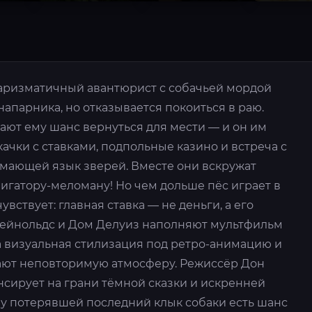
 Харизматичный авантюрист с собачьей мордой
напарника, но отказывается покоиться в раю.
ают ему шанс вернуться для мести — и он им
качки с ставками, подпольные казино и встреча с
имающей язык зверей. Вместе они вскружат
игатору-меломану! Но чем дольше пёс играет в
увствует: главная ставка — не деньги, а его
Рейнольдс и Дом Делуиз наполняют мультфильм
а визуальная стилизация под ретро-анимацию и
ают неповторимую атмосферу. Режиссёр Дон
ансирует на грани тёмной сказки и искренней
 у потерявшей последний клык собаки есть шанс