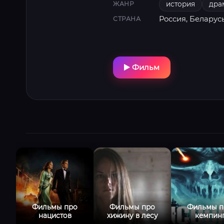
история
дра
ЖАНР
Россия, Беларус
СТРАНА
Фильм
Фильмы про
Фильмы про
Фильмы п
нацистов
хижину в лесу
кемпин