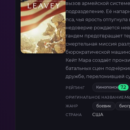
вызов армейской системе
подразделение. Её напар
пса, чья ярость отпугнул
недоверие рождается нев
тандем предотвращает тер
смертельная миссия разлу
бюрократической машиной,
Кейт Мара создаёт пронзи
батальных сцен подчёркив
дружбе, переломившей с
Кинопоиск
7.2
РЕЙТИНГ
Me
ОРИГИНАЛЬНОЕ НАЗВАНИЕ
боевик
биог
ЖАНР
США
СТРАНА