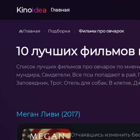
Kino
Idea
Главная
›
›
Главная
Подборки
Фильмы про овчарок
10 лучших фильмов 
Список лучших фильмов про овчарок по мнени
мундира, Свидетели, Все псы попадают в рай, 
Заповедник, Трог, Отель для собак, В клетке, Д
Меган Ливи (2017)
Отчаявшись изменить бес