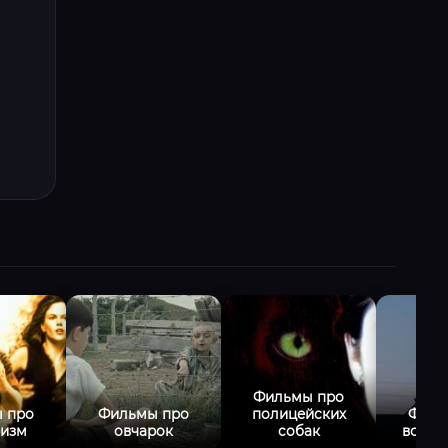
Фильмы про
 про
Фильмы про
полицейских
Филь
ризм
овчарок
собак
войну