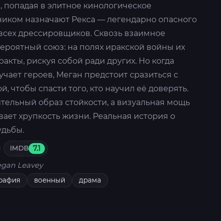
, попадая в элитное кинологическое
ником назначают Рекса — легендарно опасного
а всех дрессировщиков. Сквозь взаимное
ероятный союз: на полях иракской войны их
акты, рискуя собой ради других. Но когда
чает героев, Меган предстоит сразиться с
 чтобы спасти того, кто научил её доверять.
тельный образ стойкости, а визуальная мощь
ает хрупкость жизни. Реальная история о
удьбы.
IMDB
7.1
gan Leavey
рафия
военный
драма