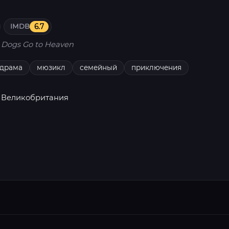
IMDB
6.7
l Dogs Go to Heaven
драма
мюзикл
семейный
приключения
 Великобритания