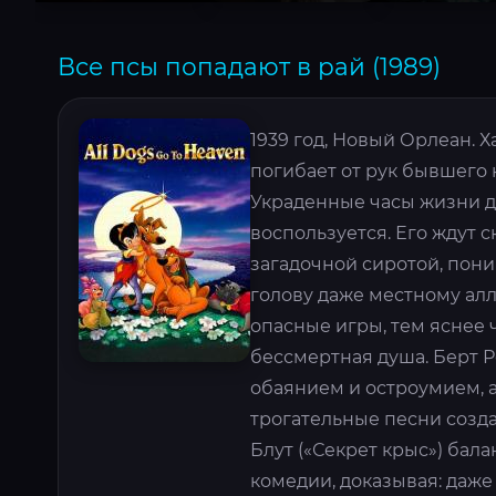
Все псы попадают в рай (1989)
1939 год, Новый Орлеан.
погибает от рук бывшего 
Украденные часы жизни д
воспользуется. Его ждут с
загадочной сиротой, пон
голову даже местному алл
опасные игры, тем яснее ч
бессмертная душа. Берт 
обаянием и остроумием, 
трогательные песни созд
Блут («Секрет крыс») бал
комедии, доказывая: даже