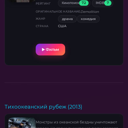
7.2
7
Кинопоиск
IMDB
крушит офисные перегородки, а однажды
РЕЙТИНГ
получает загадочный подарок — настоящий
Demolition
ОРИГИНАЛЬНОЕ НАЗВАНИЕ
бульдозер. Судьбоносную роль сыграют
драма
комедия
ЖАНР
письма в службу поддержки вендинговых
США
СТРАНА
автоматов, где он выплескивает
сокровенное, и неожиданный дуэт
эксцентричной客服-специалистки (Наоми
Уоттс) и ее мятежного сына. Под
Фильм
руководством режиссера «Далласского
клуба покупателей» Джейк Джилленхол
создает гипнотический портрет человека,
который через разрушение ищет путь к
чувствам. Где грань между безумием и
прозрением? Ответ — в финальном акте на
вращающейся карусели.
Тихоокеанский рубеж (2013)
Монстры из океанской бездны уничтожают