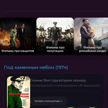
жизнь.
Фильмы про
Фильмы про
Фильмы про нацистов
оккупацию
российских солдат
Под каменным небом (1974)
Осенью 1944 года вопреки приказу
гитлеровского командования об эвакуации
на юг жители норвежского городка
Киркенеса укрылись в заброшенной шахте.
Командованию Советской Армии стало
Читать полностью
известно о намерениях гитлеровцев