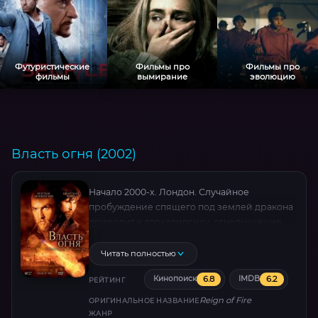
Футуристические
Фильмы про
Фильмы про
фильмы
вымирание
эволюцию
Власть огня (2002)
Начало 2000-х. Лондон. Случайное
пробуждение спящего под землей дракона
приводит к апокалипсису: огнедышащие
твари уничтожают цивилизацию. Два
десятилетия спустя уцелевшие прячутся в
Читать полностью
мрачных руинах Нортумберленда под
6.8
6.2
Кинопоиск
IMDB
предводительством осторожного Куинна.
РЕЙТИНГ
Их тактика — переждать. Все меняется с
Reign of Fire
ОРИГИНАЛЬНОЕ НАЗВАНИЕ
появлением фанатичного охотника Ван
ЖАНР