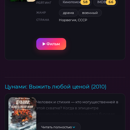
5.8
6.6
Кинопоиск
IMDB
взорвать старые штольни города, но
РЕЙТИНГ
советским солдатам удалось предотвратить
драма
военный
ЖАНР
трагедию.
Норвегия, СССР
СТРАНА
Фильм
Цунами: Выжить любой ценой (2010)
Человек и стихия — кто могущественней в
этой схватке? Когда в эпицентре
бушующего океана оказывается буровая
станция, все спасательные силы —
береговые и спецотряды — мобилизуются,
Читать полностью