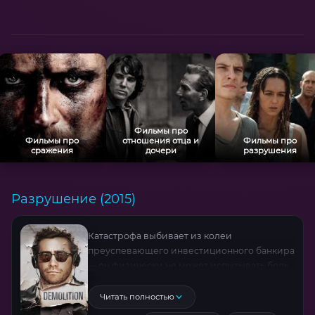
Фильмы про
Фильмы про
отношения отца и
Фильмы про
сражения
дочери
разрушения
Разрушение (2015)
Катастрофа выбивает из колеи
преуспевающего инвестиционного банкира
— он физически не может испытывать боль
утраты. Вместо слез его охватывает
маниакальное желание демонтировать мир
Читать полностью
вокруг: вскрывает сломанные приборы,