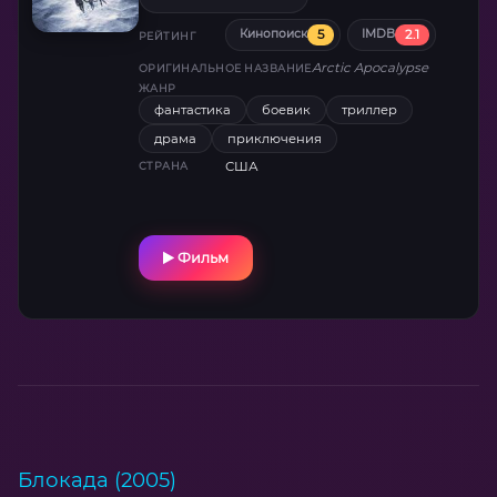
масштабные визуальные эффекты!
5
2.1
Кинопоиск
IMDB
РЕЙТИНГ
Arctic Apocalypse
ОРИГИНАЛЬНОЕ НАЗВАНИЕ
ЖАНР
фантастика
боевик
триллер
драма
приключения
США
СТРАНА
Фильм
Блокада (2005)