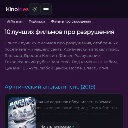
Kino
Idea
›
›
Главная
Подборки
Фильмы про разрушения
10 лучших фильмов про разрушения
Список лучших фильмов про разрушения, отобранных
посетителями нашего сайта: Арктический апокалипсис,
Блокада, Бродяга Кэнсин: Финал, Разрушение,
Тихоокеанский рубеж, Монстро, Под каменным небом,
Цунами: Выжить любой ценой, После, Власть огня
Арктический апокалипсис (2019)
Таяние ледников обрушивает на Землю
новый ледниковый период. Семья борется
с арктическим адом, пробираясь сквозь
смертоносные льды в поисках тепла.
Динамичные сцены выживания и
Читать полностью