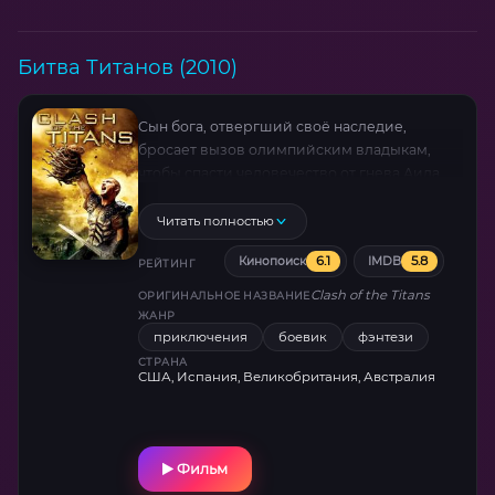
Битва Титанов (2010)
Сын бога, отвергший своё наследие,
бросает вызов олимпийским владыкам,
чтобы спасти человечество от гнева Аида.
Эпическое противостояние с мифическими
чудовищами, визуальные эффекты,
Читать полностью
переосмысляющие древние легенды, и
6.1
5.8
Кинопоиск
IMDB
неожиданные союзники в борьбе за
РЕЙТИНГ
свободу — динамичный микс античной
Clash of the Titans
ОРИГИНАЛЬНОЕ НАЗВАНИЕ
драмы и фантастического экшена.
ЖАНР
приключения
боевик
фэнтези
СТРАНА
США, Испания, Великобритания, Австралия
Фильм