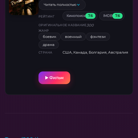
Реальность переплетается с мифом в
Читать полностью
стилизованной эпопее о мужестве и
7.6
7.6
Кинопоиск
IMDB
жертве.
РЕЙТИНГ
300
ОРИГИНАЛЬНОЕ НАЗВАНИЕ
ЖАНР
боевик
военный
фэнтези
драма
США, Канада, Болгария, Австралия
СТРАНА
Фильм