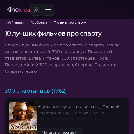
Kino
Idea
›
›
Главная
Подборки
Фильмы про спарту
10 лучших фильмов про спарту
Список лучших фильмов про спарту и спартанцев по
мнению посетителей: 300 спартанцев, Последний
гладиатор, Битва Титанов, 300 спартанцев, Троя,
Последний бой 300 спартанцев, Спартак, Гладиатор,
Спартак, Геракл
300 спартанцев (1962)
Неумолимая угроза нависла над Грецией:
персидский тиран Ксеркс движет
несметные войска, жаждущие
порабощения. На пути захватчиков встаёт
спартанский царь Леонид с горсткой
Читать полностью