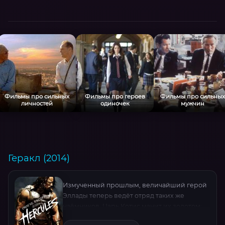
Фильмы про сильных
Фильмы про героев
Фильмы про сильных
личностей
одиночек
мужчин
Геракл (2014)
Измученный прошлым, величайший герой
Эллады теперь ведёт отряд таких же
наёмников. Царь Котис манит их золотом:
нужно защитить Фракию от жестокого