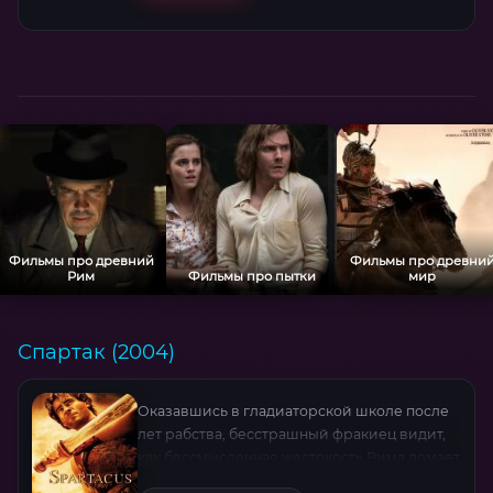
бойцов стала легендой, подарив Греции
время для победы.
Фильмы про древний
Фильмы про древни
Рим
Фильмы про пытки
мир
Спартак (2004)
Оказавшись в гладиаторской школе после
лет рабства, бесстрашный фракиец видит,
как бессмысленная жестокость Рима ломает
жизни. Смерть товарища становится