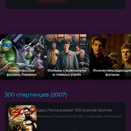
Американские
Фильмы с мужчинами
Жизнеутверждающи
фильмы боевики
в главных ролях
фильмы
300 спартанцев (2007)
Царь Леонид ведет 300 воинов против
полчищ Ксеркса в битве, ставшей легендой.
Визуальная феерия Зака Снайдера, где
каждый кадр — живописная баталия.