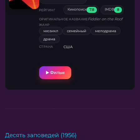
мучительным выбором: принять новый мир
7.8
8
Кинопоиск
IMDB
или потерять семью. Фильм с легендарным
РЕЙТИНГ
саундтреком и блистательным Тополем в
Fiddler on the Roof
ОРИГИНАЛЬНОЕ НАЗВАНИЕ
роли Тевье.
ЖАНР
мюзикл
семейный
мелодрама
драма
США
СТРАНА
Фильм
Десять заповедей (1956)