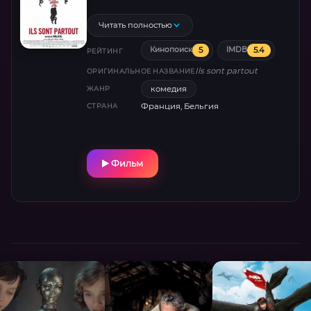
выстроено в виде коротких абсурдистских
рассказов, иллюстрирующих каждый
Читать полностью
стереотип.
5
5.4
Кинопоиск
IMDB
РЕЙТИНГ
Ils sont partout
ОРИГИНАЛЬНОЕ НАЗВАНИЕ
комедия
ЖАНР
Франция, Бельгия
СТРАНА
Фильм