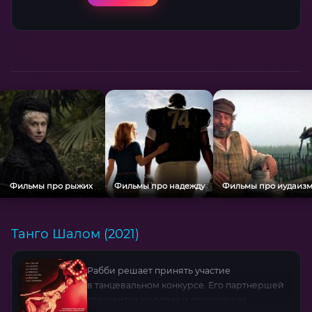
другие актёры передают духовную мощь
эпохи, где каждое решение — борьба света
с жестокостью язычников.
Фильмы про рыжих
Фильмы про надежду
Фильмы про иудаиз
Танго Шалом (2021)
Рабби решает принять участие
в танцевальном конкурсе. Его партнершей
становится молодая и сексуальная