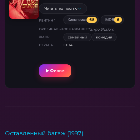
танцовщица Вивианна. Ситуация
осложняется тем, что ортодоксальным
Читать полностью
евреям нельзя прикасаться ни к каким
6.5
6
Кинопоиск
IMDB
женщинам, кроме своей жены.
РЕЙТИНГ
Tango Shalom
ОРИГИНАЛЬНОЕ НАЗВАНИЕ
семейный
комедия
ЖАНР
США
СТРАНА
Фильм
Оставленный багаж (1997)