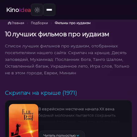
Kino
Idea
›
›
Главная
Подборки
Фильмы про иудаизм
10 лучших фильмов про иудаизм
Список лучших фильмов про иудаизм, отобранных
посетителями нашего сайта: Скрипач на крыше, Десять
заповедей, Мухаммад: Посланник Бога, Танго Шалом,
Оставленный багаж, Украденное лето, Игра слов, Только
не в этом городе, Евреи, Миньян
Скрипач на крыше (1971)
В еврейском местечке начала XX века
бедный молочник пытается сохранить
вековые традиции, пока три его дочери
бросают вызов устоям ради любви. На фоне
нарастающих погромов он стоит перед
Читать полностью