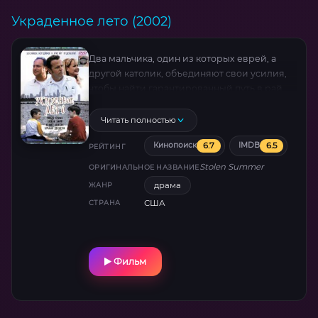
Украденное лето (2002)
Два мальчика, один из которых еврей, а
другой католик, объединяют свои усилия,
чтобы найти гарантированный путь в рай.
Когда они узнают, что один из них умирает,
то создают список из 10 дел, который помог
Читать полностью
бы ему попасть в рай.
6.7
6.5
Кинопоиск
IMDB
РЕЙТИНГ
Stolen Summer
ОРИГИНАЛЬНОЕ НАЗВАНИЕ
драма
ЖАНР
США
СТРАНА
Фильм