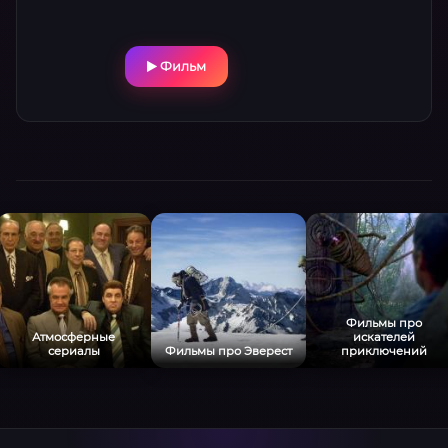
Фильм
Фильмы про
Атмосферные
искателей
сериалы
Фильмы про Эверест
приключений