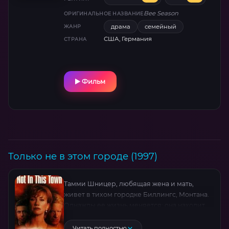
Бинош в психологической драме о цене
Bee Season
ОРИГИНАЛЬНОЕ НАЗВАНИЕ
одарённости и магии слов.
драма
семейный
ЖАНР
США, Германия
СТРАНА
Фильм
Только не в этом городе (1997)
Тамми Шницер, любящая жена и мать,
живет в тихом городке Биллингс, Монтана.
Однажды ее жизнь меняется: она находит
брошюры с угрозами, подложенные
неизвестными в машины прихожан
Читать полностью