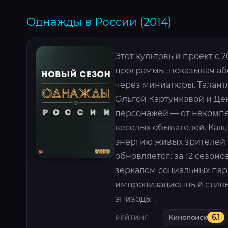
Однажды в России (2014)
Этот культовый проект с 
программы, показывая аб
через миниатюры. Талантл
Ольгой Картунковой и Де
персонажей — от некомпе
веселых обывателей. Каж
энергию живых зрителей 
обновляется: за 12 сезоно
зеркалом социальных па
импровизационный стиль д
эпизоды .
Кинопоиск
6.1
РЕЙТИНГ