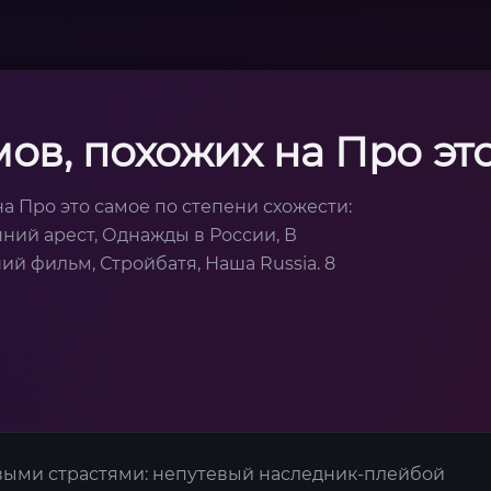
ов, похожих на Про эт
а Про это самое по степени схожести:
шний арест, Однажды в России, В
й фильм, Стройбатя, Наша Russia. 8
выми страстями: непутевый наследник-плейбой