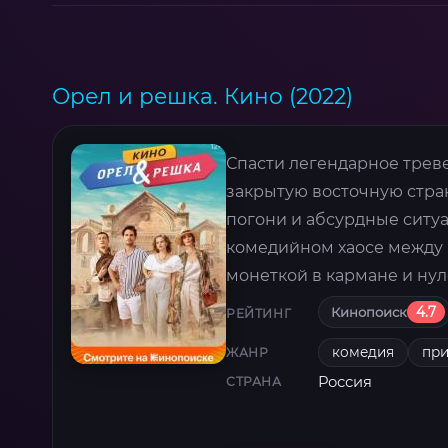
Орел и решка. Кино (2022)
Спасти легендарное треве
закрытую восточную стран
погони и абсурдные ситуа
комедийном хаосе между
монеткой в кармане и нул
Кинопоиск
4.7
РЕЙТИНГ
комедия
пр
ЖАНР
Россия
СТРАНА