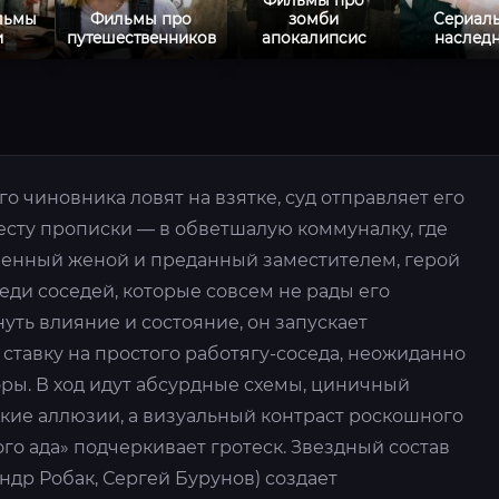
льмы
Фильмы про
зомби
Сериал
и
путешественников
апокалипсис
наслед
о чиновника ловят на взятке, суд отправляет его
есту прописки — в обветшалую коммуналку, где
шенный женой и преданный заместителем, герой
еди соседей, которые совсем не рады его
ть влияние и состояние, он запускает
 ставку на простого работягу-соседа, неожиданно
ры. В ход идут абсурдные схемы, циничный
кие аллюзии, а визуальный контраст роскошного
о ада» подчеркивает гротеск. Звездный состав
ндр Робак, Сергей Бурунов) создает