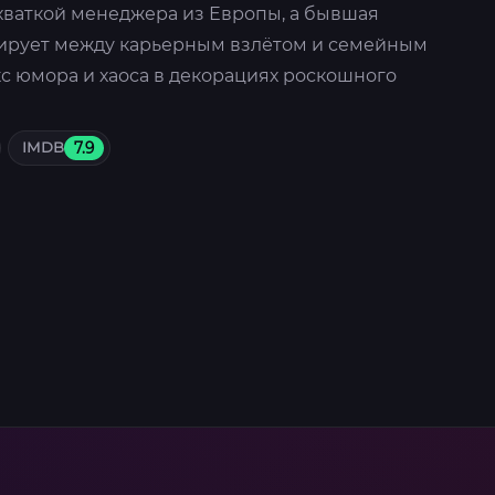
 хваткой менеджера из Европы, а бывшая
сирует между карьерным взлётом и семейным
с юмора и хаоса в декорациях роскошного
IMDB
7.9