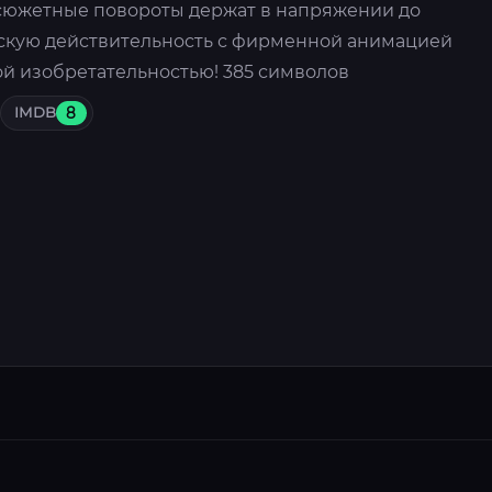
сюжетные повороты держат в напряжении до
йскую действительность с фирменной анимацией
ой изобретательностью! 385 символов
IMDB
8