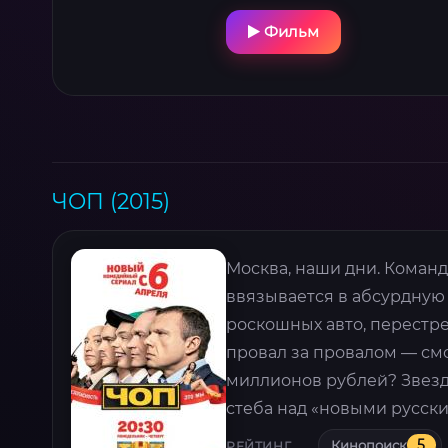
Фильм
ЧОП (2015)
Москва, наши дни. Коман
ввязывается в абсурдную 
роскошных авто, перестр
провал за провалом — смог
миллионов рублей? Звездн
стеба над «новыми русски
Кинопоиск
5
РЕЙТИНГ