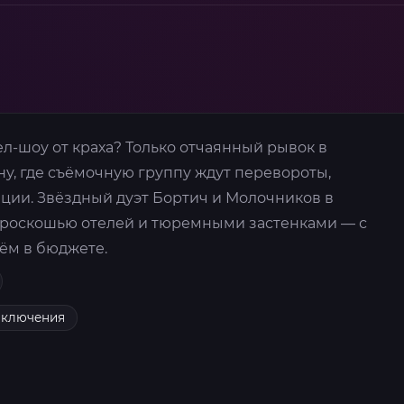
л-шоу от краха? Только отчаянный рывок в
у, где съёмочную группу ждут перевороты,
ции. Звёздный дуэт Бортич и Молочников в
 роскошью отелей и тюремными застенками — с
ём в бюджете.
иключения