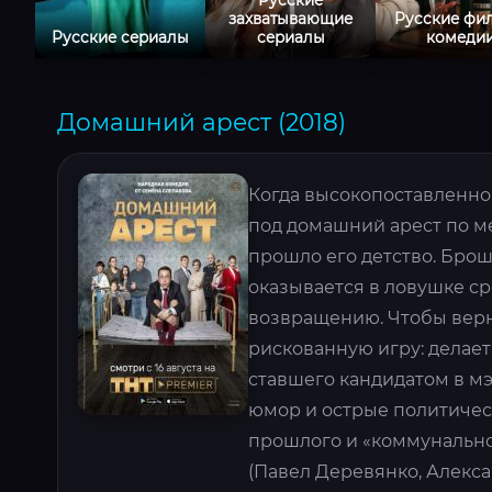
захватывающие
Русские фи
Русские сериалы
сериалы
комеди
Домашний арест (2018)
Когда высокопоставленног
под домашний арест по м
прошло его детство. Бро
оказывается в ловушке ср
возвращению. Чтобы верну
рискованную игру: делает
ставшего кандидатом в мэ
юмор и острые политичес
прошлого и «коммунальног
(Павел Деревянко, Алекса