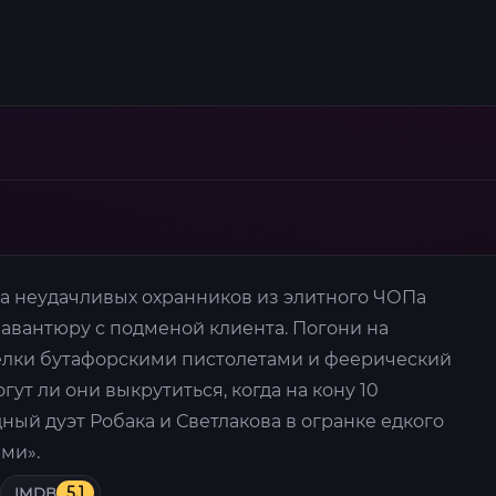
да неудачливых охранников из элитного ЧОПа
авантюру с подменой клиента. Погони на
елки бутафорскими пистолетами и феерический
ут ли они выкрутиться, когда на кону 10
ый дуэт Робака и Светлакова в огранке едкого
ми».
IMDB
5.1