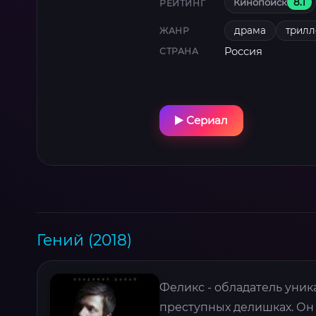
Кинопоиск
8.1
РЕЙТИНГ
драма
трилл
ЖАНР
Россия
СТРАНА
Сериал
Гений (2018)
Феликс - обладатель уник
преступных делишках. О