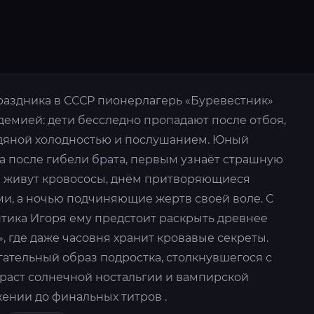
аздника в СССР пионерлагерь «Буревестник»
демией: дети бесследно пропадают после отбоя,
дяной холодностью и послушанием. Юный
а после гибели брата, первым узнаёт страшную
 живут кровососы, днём притворяющиеся
, а ночью подчиняющие жертв своей воле. С
ика Игоря ему предстоит раскрыть древнее
, где даже часовня хранит кровавые секреты.
гательный образ подростка, столкнувшегося с
траст солнечной ностальгии и вампирской
ении до финальных титров .