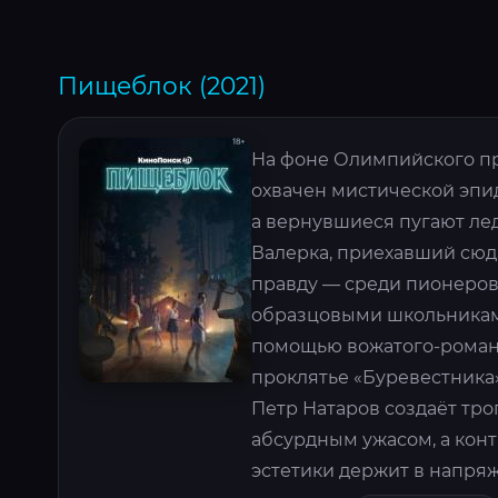
Пищеблок (2021)
На фоне Олимпийского пр
охвачен мистической эпи
а вернувшиеся пугают ле
Валерка, приехавший сюд
правду — среди пионеров
образцовыми школьниками
помощью вожатого-романт
проклятье «Буревестника»
Петр Натаров создаёт тро
абсурдным ужасом, а кон
эстетики держит в напряж