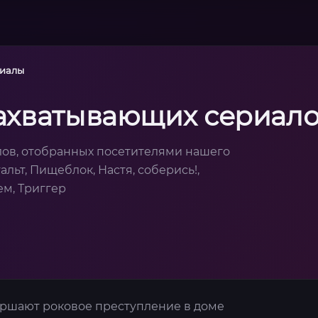
риалы
захватывающих сериал
лов, отобранных посетителями нашего
альт, Пищеблок, Настя, соберись!,
ем, Триггер
ршают роковое преступление в доме