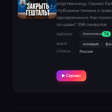
родственницу. Сериал ба
глубокими темами о травм
одновременно. Как помоч
по швам? 398 символов
Кинопоиск
7.6
РЕЙТИНГ
комедия
фэн
ЖАНР
Россия
СТРАНА
Сериал