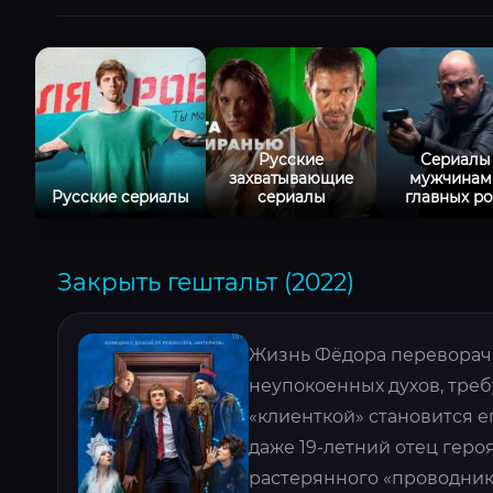
Русские
Сериалы
захватывающие
мужчинам
Русские сериалы
сериалы
главных ро
Закрыть гештальт (2022)
Жизнь Фёдора переворачи
неупокоенных духов, тре
«клиенткой» становится ег
даже 19-летний отец геро
растерянного «проводник