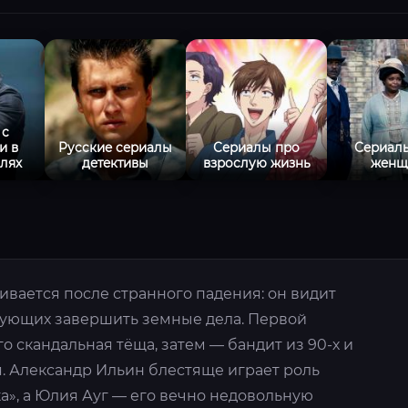
 с
и в
Русские сериалы
Сериалы про
Сериал
лях
детективы
взрослую жизнь
женщ
вается после странного падения: он видит
бующих завершить земные дела. Первой
о скандальная тёща, затем — бандит из 90-х и
я. Александр Ильин блестяще играет роль
а», а Юлия Ауг — его вечно недовольную