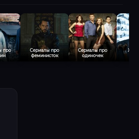
ы про
Сериалы про
Сериалы про
Жиз
ин
феминисток
одиночек
се