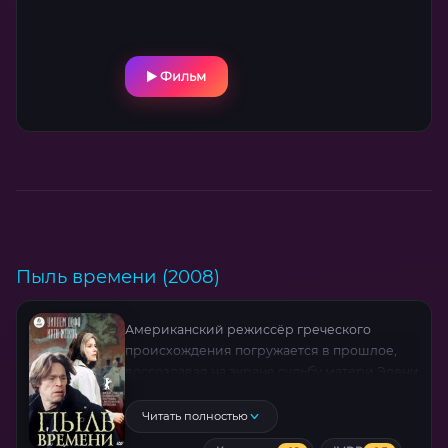
Фильм
Пыль времени (2008)
Американский режиссёр греческого
происхождения погружается в прошлое,
воссоздавая на экране судьбу матери Элени
— женщины, чья жизнь стала отражением
бурного XX века. Её любовь, разорванная
Читать полностью
политическими бурями, ведёт героиню