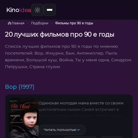
Kino
Idea
›
›
Главная
Подборки
Фильмы про 90 е годы
20 лучших фильмов про 90 е годы
Список лучших фильмов про 90 е годы по мнению
посетителей: Вор, Жмурки, Бык, Антикиллер, Пыль
времени, Большой куш, Война, Ты у меня одна, Синдром
Петрушки, Страна глухих
Вор (1997)
Одинокая молодая мама вместе со своим
шестилетним сыном Саней встречает в
поезде красавца-военного. Устоять перед
обаянием парня, которого зовут Толян,
очень сложно. И женщина до беспамятства
Читать полностью
влюбляется в нового друга. Пара начинает