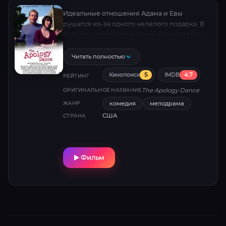
Идеальные отношения Адама и Евы
рушатся из-за одного нелепого подарка. В
попытках загладить вину он запускает цепь
невероятных событий, превращая жизнь в
комедию ошибок. Спасёт ли любовь этот
Читать полностью
хаос?
5
4.7
Кинопоиск
IMDB
РЕЙТИНГ
The Apology Dance
ОРИГИНАЛЬНОЕ НАЗВАНИЕ
комедия
мелодрама
ЖАНР
США
СТРАНА
Фильм