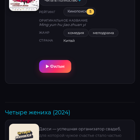
Читать полностью
заплатить цену за удачу?
5
Кинопоиск
РЕЙТИНГ
ОРИГИНАЛЬНОЕ НАЗВАНИЕ
Ming yun hu jiao zhuan yi
комедия
мелодрама
ЖАНР
Китай
СТРАНА
Фильм
Четыре жениха (2024)
Дасси — успешная организатор свадеб,
для которой чужое счастье стало частью