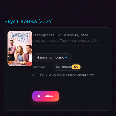
Вкус Парижа (2024)
Разочаровавшись в жизни, Элла
отправляется в Париж на поиски себя.
Там ей предстоит приготовить сыр, открыть
любовь и новые жизненные горизонты.
Читать полностью
6.9
Кинопоиск
РЕЙТИНГ
Savoring Paris
ОРИГИНАЛЬНОЕ НАЗВАНИЕ
Фильм