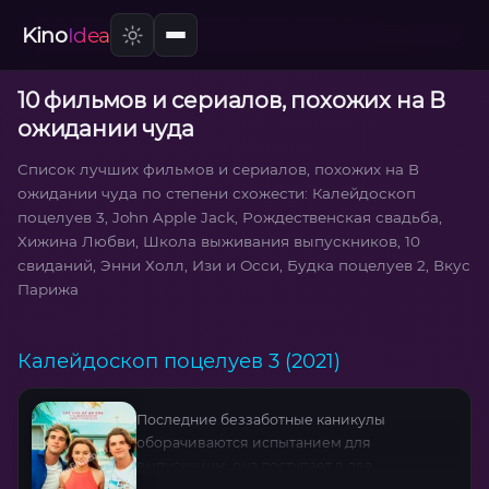
Kino
Idea
10 фильмов и сериалов, похожих на В
ожидании чуда
Список лучших фильмов и сериалов, похожих на В
ожидании чуда по степени схожести: Калейдоскоп
поцелуев 3, John Apple Jack, Рождественская свадьба,
Хижина Любви, Школа выживания выпускников, 10
свиданий, Энни Холл, Изи и Осси, Будка поцелуев 2, Вкус
Парижа
Калейдоскоп поцелуев 3 (2021)
Последние беззаботные каникулы
оборачиваются испытанием для
выпускницы: она поступает в два
престижных вуза, но каждое решение