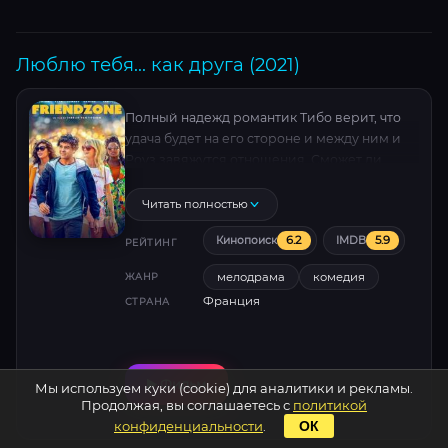
Люблю тебя... как друга (2021)
Полный надежд романтик Тибо верит, что
удача будет на его стороне и между ним и
Роуз завяжутся отношения. Сможет ли
дружба перерасти в любовь?
Читать полностью
6.2
5.9
Кинопоиск
IMDB
РЕЙТИНГ
мелодрама
комедия
ЖАНР
Франция
СТРАНА
Фильм
Мы используем куки (cookie) для аналитики и рекламы.
Продолжая, вы соглашаетесь с
политикой
конфиденциальности
.
ОК