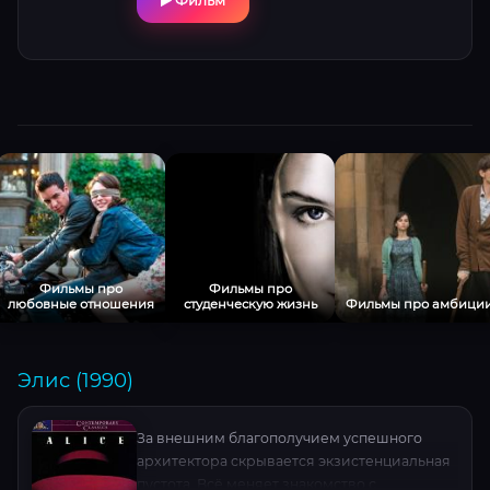
Фильм
Фильмы про
Фильмы про
любовные отношения
студенческую жизнь
Фильмы про амбици
Элис (1990)
За внешним благополучием успешного
архитектора скрывается экзистенциальная
пустота. Всё меняет знакомство с