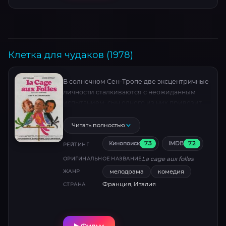
Клетка для чудаков (1978)
В солнечном Сен-Тропе две эксцентричные
личности сталкиваются с неожиданным
испытанием: сын одного из них привозит
невесту из ультраконсервативной семьи.
Теперь им предстоит скрыть свой образ
Читать полностью
жизни за маской «идеальных»
7.3
7.2
Кинопоиск
IMDB
родственников, и каждый шаг грозит
РЕЙТИНГ
обернуться фарсом. Смогут ли они спасти
La cage aux folles
ОРИГИНАЛЬНОЕ НАЗВАНИЕ
свадьбу?
мелодрама
комедия
ЖАНР
Франция, Италия
СТРАНА