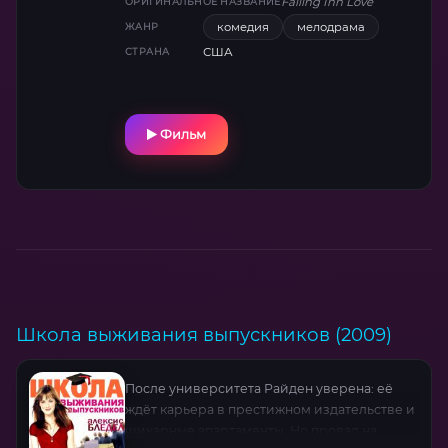
Falling Inn Love
ОРИГИНАЛЬНОЕ НАЗВАНИЕ
подарок судьбы, героиня объединяет силы
комедия
мелодрама
ЖАНР
с Джейком (Адам Демос) — мастером,
США
СТРАНА
который ценит историю каждого камня и
учит её видеть красоту в несовершенстве.
Их ждут комичные провалы, упрямый
козёл-вредитель и неловкие моменты, где
Фильм
ремонт рискует перерасти в нечто
большее. Среди зелёных холмов и
эксцентричных соседей Габриелле
предстоит понять: иногда самые нелепые
авантюры приводят туда, куда ведёт сердце.
Школа выживания выпускников (2009)
После университета Райден уверена: её
ждёт карьера в престижном издательстве и
шикарные апартаменты. Но провал на