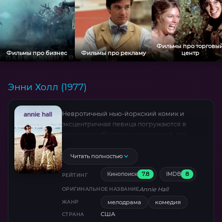
Фильмы про торговы
Фильмы про бизнес
Фильмы про рекламу
центр
Энни Холл (1977)
Невротичный нью-йоркский комик и
эксцентричная певица погружаются в
водоворот абсурдных отношений, где
ирония становится щитом от одиночества.
Нехронологические воспоминания,
Читать полностью
диалоги с камерой и фирменный юмор
7.8
8
Кинопоиск
IMDB
Вуди Аллена превращают обыденность в
РЕЙТИНГ
философскую притчу о любви как вечном
Annie Hall
ОРИГИНАЛЬНОЕ НАЗВАНИЕ
«яйце», которое все мы продолжаем искать .
мелодрама
комедия
ЖАНР
США
СТРАНА