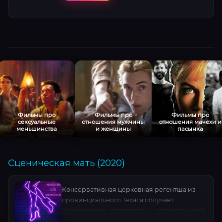
Фильмы про
Фильмы про
Фильмы про
сексуальные
отношения мужчины
отношения мачехи и
меньшинства
и женщины
пасынка
Сценическая мать (2020)
Консервативная церковная регентша из
провинциального Техаса получает
неожиданное наследство — эксцентричный
ночной клуб в сердце Сан-Франциско.