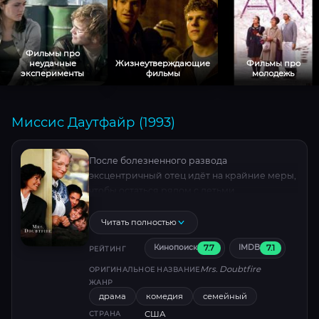
Фильмы про
неудачные
Жизнеутверждающие
Фильмы про
эксперименты
фильмы
молодежь
Миссис Даутфайр (1993)
После болезненного развода
эксцентричный отец идёт на крайние меры,
чтобы остаться рядом с детьми.
Перевоплотившись в харизматичную
домработницу, он балансирует между
Читать полностью
абсурдным гримом, рискованными
7.7
7.1
Кинопоиск
IMDB
импровизациями и растущими
РЕЙТИНГ
подозрениями бывшей супруги. Смех
Mrs. Doubtfire
ОРИГИНАЛЬНОЕ НАЗВАНИЕ
сквозь слёзы в истории о любви, которая не
ЖАНР
знает границ.
драма
комедия
семейный
США
СТРАНА