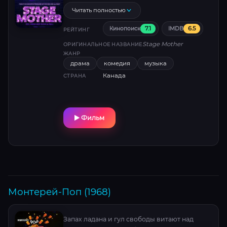
Чтобы спасти заведение, ей предстоит
Читать полностью
погрузиться в мир ярких костюмов, рок-н-
7.1
6.5
Кинопоиск
IMDB
ролла и непредсказуемых артистов,
РЕЙТИНГ
перевернув собственные представления о
Stage Mother
ОРИГИНАЛЬНОЕ НАЗВАНИЕ
семье и искусстве.
ЖАНР
драма
комедия
музыка
Канада
СТРАНА
Фильм
Монтерей-Поп (1968)
Запах ладана и гул свободы витают над