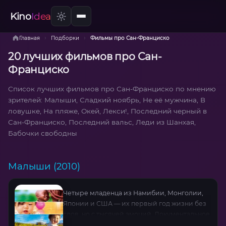
Kino
Idea
›
›
Главная
Подборки
Фильмы про Сан-Франциско
20 лучших фильмов про Сан-
Франциско
Список лучших фильмов про Сан-Франциско по мнению
зрителей: Малыши, Сладкий ноябрь, Не её мужчина, В
ловушке, На пляже, Окей, Лекси!, Последний черный в
Сан-Франциско, Последний вальс, Леди из Шанхая,
Бабочки свободны
Малыши (2010)
Четыре младенца из Намибии, Монголии,
Японии и США — их первый год жизни без
слов, но с тысячей эмоций. Документальное
путешествие сквозь культуры, где каждый