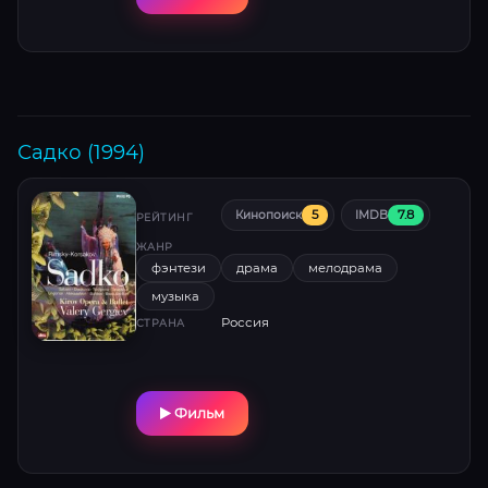
пост-рок. Стив Карелл и Тимоти Шаламе
создают пронзительный дуэт, отмеченный
номинациями на «Золотой глобус» и BAFTA.
Садко (1994)
5
7.8
Кинопоиск
IMDB
РЕЙТИНГ
ЖАНР
фэнтези
драма
мелодрама
музыка
Россия
СТРАНА
Фильм