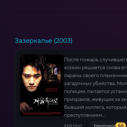
Зазеркалье (2003)
После пожара, случившего
хозяин решается снова ег
охраны своего племянника
загадочных убийства. Мо
полиции, пытается установ
призраков, живущих за зе
бывший коллега, который
преступлениям…
Кинопоиск
6.6
РЕЙТИНГ