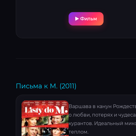
Фильм
Письма к М. (2011)
Варшава в канун Рождест
о любви, потерях и чудеса
курантов. Идеальный мик
теплом.