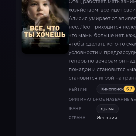
Отец работает, мать зан
хозяйством, все идет св
Алисия умирает от эпиле
нее. Лео приходится неле
что мамы больше нет, кажд
чтобы сделать кого-то сч
условности и предрассудк
теперь по вечерам он над
помадой и становится «м
становится игрой на гран
Кинопоиск
6.7
РЕЙТИНГ
To
ОРИГИНАЛЬНОЕ НАЗВАНИЕ
драма
ЖАНР
Испания
СТРАНА