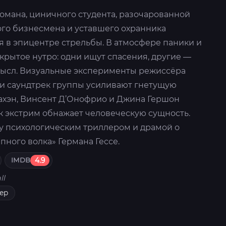
омана, циничного студента, разочарованной
го бизнесмена и уставшего охранника
 в эпицентре стрельбы. В атмосфере паники и
крытое нутро: одни ищут спасения, другие —
мысл. Визуальные эксперименты режиссёра
k) и саундтрек группы усиливают гнетущую
ахэн, Винсент Д’Онофрио и Джина Гершон
к экстрим обнажает человеческую сущность.
 психологическим триллером и драмой о
пного волка» Германа Гессе.
IMDB
4.9
ll
ер