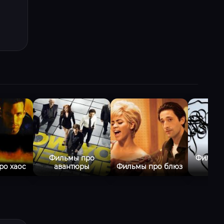
Фильмы про
Фильмы
ро хаос
авантюры
Фильмы про блюз
би