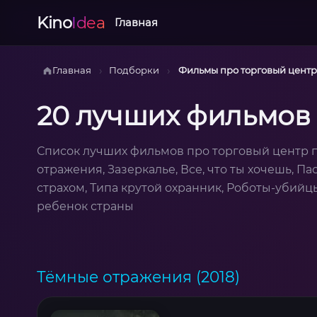
Kino
Idea
Главная
›
›
Главная
Подборки
Фильмы про торговый центр
20 лучших фильмов 
Список лучших фильмов про торговый центр 
отражения, Зазеркалье, Все, что ты хочешь, Па
страхом, Типа крутой охранник, Роботы-убий
ребенок страны
Тёмные отражения (2018)