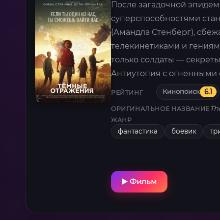
После загадочной эпидем
суперспособностями стан
(Амандла Стенберг), сбеж
телекинетиками и гениям
только солдаты — секреты
Антиутопия с огненными 
Кинопоиск
6.1
РЕЙТИНГ
Th
ОРИГИНАЛЬНОЕ НАЗВАНИЕ
ЖАНР
фантастика
боевик
тр
Фильм