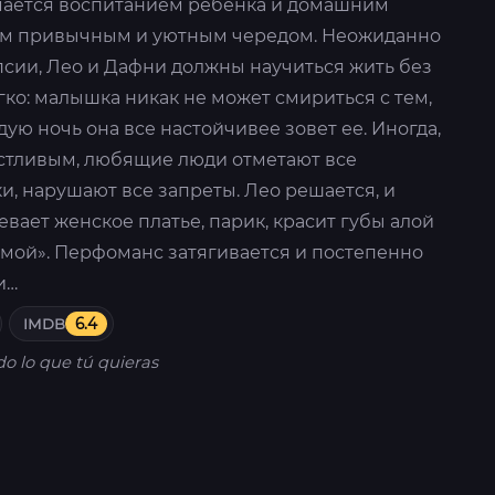
имается воспитанием ребенка и домашним
оим привычным и уютным чередом. Неожиданно
псии, Лео и Дафни должны научиться жить без
гко: малышка никак не может смириться с тем,
ую ночь она все настойчивее зовет ее. Иногда,
астливым, любящие люди отметают все
и, нарушают все запреты. Лео решается, и
евает женское платье, парик, красит губы алой
амой». Перфоманс затягивается и постепенно
и…
IMDB
6.4
do lo que tú quieras