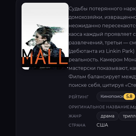
Судьбы потерянного нарк
домохозяйки, извращенно
неожиданно пересекаются
хаоса каждый проявляет с
развлечений, третьи — с
(дебютанта из Linkin Par
реальность. Камерон Мон
мастерски показывают, ка
Фильм балансирует между
поиске себя, цитируя «Сте
Кинопоиск
5.8
РЕЙТИНГ
Ma
ОРИГИНАЛЬНОЕ НАЗВАНИЕ
драма
трилл
ЖАНР
США
СТРАНА