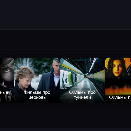
ные
Фильмы про
Фильмы про
ы
церковь
туннели
Фильмы п