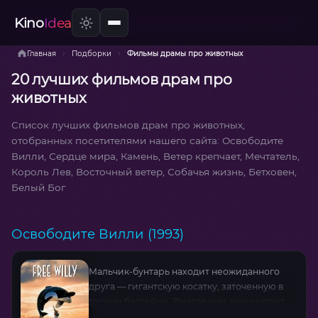
Kino
Idea
›
›
Главная
Подборки
Фильмы драмы про животных
20 лучших фильмов драм про
животных
Список лучших фильмов драм про животных,
отобранных посетителями нашего сайта: Освободите
Вилли, Сердце мира, Камень, Ветер крепчает, Мечтатель,
Король Лев, Восточный ветер, Собачья жизнь, Бетховен,
Белый Бог
Освободите Вилли (1993)
Мальчик-бунтарь находит неожиданного
друга — гигантскую косатку, заточенную в
тесном бассейне. Вместе они замышляют
побег, бросая вызов алчным владельцам