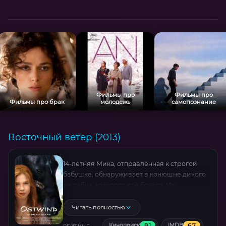
Фильмы про
Фильмы про
Фильмы про брак
молодежь
самопознание
Восточный ветер (2013)
14-летняя Мика, отправленная к строгой
бабушке, обнаруживает в конюшне дикого
жеребца, которого все боятся. Их
неожиданная дружба ставит под угрозу
планы взрослых, заставляя девочку
Читать полностью
рискнуть всем ради спасения нового друга.
8.1
6.7
Кинопоиск
IMDB