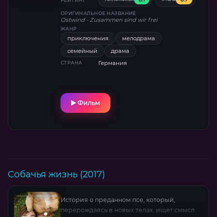
Захватывающая драма о взаимопонимании
РЕЙТИНГ
и смелости, отмеченная наградами за
ОРИГИНАЛЬНОЕ НАЗВАНИЕ
Ostwind - Zusammen sind wir frei
режиссуру и игру юной звезды .
ЖАНР
приключения
мелодрама
семейный
драма
Германия
СТРАНА
Фильм
Собачья жизнь (2017)
История о преданном псе, который,
перерождаясь в новых телах, ищет смысл