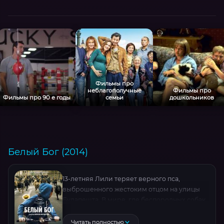
Фильмы про
неблагополучные
Фильмы про
Фильмы про 90 е годы
семьи
дошкольников
Белый Бог (2014)
13-летняя Лили теряет верного пса,
выброшенного жестоким отцом на улицы
Будапешта. В мире, где беспородных собак
преследуют, её друг превращается из
жертвы в лидера кровавого бунта. Фильм-
Читать полностью