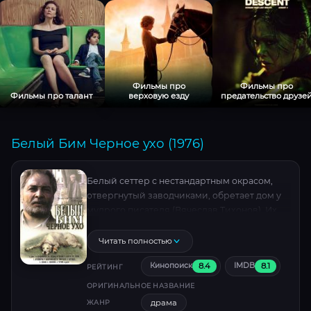
Фильмы про
Фильмы про
Фильмы про талант
верховую езду
предательство друзе
Белый Бим Черное ухо (1976)
Белый сеттер с нестандартным окрасом,
отвергнутый заводчиками, обретает дом у
мудрого писателя (Вячеслав Тихонов). Их
идиллия рушится, когда хозяина экстренно
госпитализируют. Пёс прорывается сквозь
Читать полностью
закрытую дверь в холодный мир, где
8.4
8.1
Кинопоиск
IMDB
столкнётся с человеческой жестокостью и
РЕЙТИНГ
редкой добротой. Скитаясь по улицам, он
ОРИГИНАЛЬНОЕ НАЗВАНИЕ
видит мир через призму собачьего
драма
ЖАНР