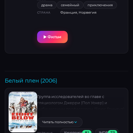
драма
семейный
приключения
Франция, Норвегия
СТРАНА
Фильм
Белый плен (2006)
Группа исследователей во главе с
гляциологом Джерри (Пол Уокер) и
амбициозным профессором (Брюс Гринвуд)
отправляется в рискованный поход за
метеоритом по наступающей
Читать полностью
антарктической зиме. Непредвиденная
8.1
7.3
Кинопоиск
IMDB