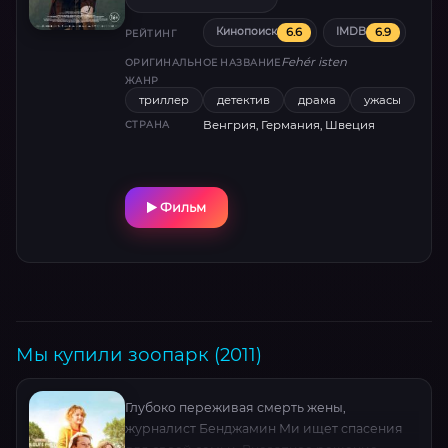
аллегория с потрясающими сценами
6.6
6.9
Кинопоиск
IMDB
массовки из 250 собак и призом Каннского
РЕЙТИНГ
фестиваля за смелый эксперимент .
Fehér isten
ОРИГИНАЛЬНОЕ НАЗВАНИЕ
ЖАНР
триллер
детектив
драма
ужасы
Венгрия, Германия, Швеция
СТРАНА
Фильм
Мы купили зоопарк (2011)
Глубоко переживая смерть жены,
журналист Бенджамин Ми ищет спасения