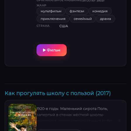
Brother Bear
ОРИГИНАЛЬНОЕ НАЗВАНИЕ
Визуальная поэзия ледниковых пейзажей и
ЖАНР
саундтрек Фила Коллинза создают
мультфильм
фэнтези
комедия
магический антураж.
приключения
семейный
драма
США
СТРАНА
Фильм
Как прогулять школу с пользой (2017)
1920-е годы. Маленький сирота Поль,
запертый в стенах жёсткой школы-
интерната, совершает отчаянный побег — в
мир дикой природы. Его проводником