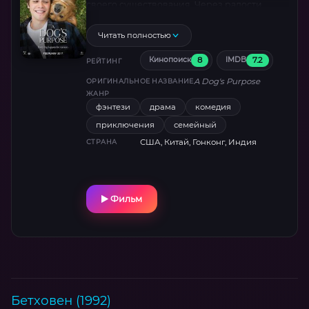
своего существования. Через радости,
потери и невероятные приключения он
учится любить, спасать и находить дорогу
Читать полностью
домой. Трогательное путешествие, где
8
7.2
Кинопоиск
IMDB
каждый виляющий хвост — шаг к разгадке
РЕЙТИНГ
вечной тайны.
A Dog's Purpose
ОРИГИНАЛЬНОЕ НАЗВАНИЕ
ЖАНР
фэнтези
драма
комедия
приключения
семейный
США, Китай, Гонконг, Индия
СТРАНА
Фильм
Бетховен (1992)