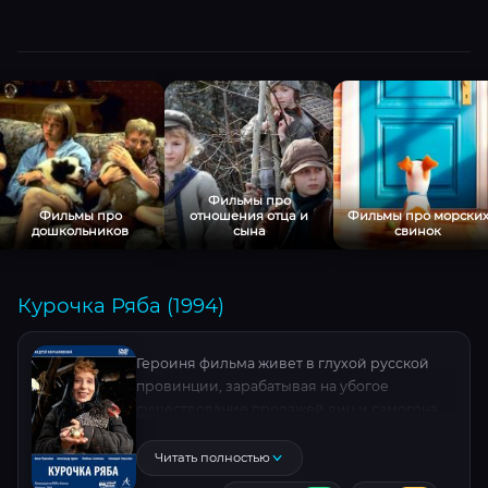
Фильмы про
Фильмы про
отношения отца и
Фильмы про морски
дошкольников
сына
свинок
Курочка Ряба (1994)
Героиня фильма живет в глухой русской
провинции, зарабатывая на убогое
существование продажей яиц и самогона.
Тем временем деревня начинает
переживать кап. бум, сведшийся к
Читать полностью
ненависти толпы к односельчану-