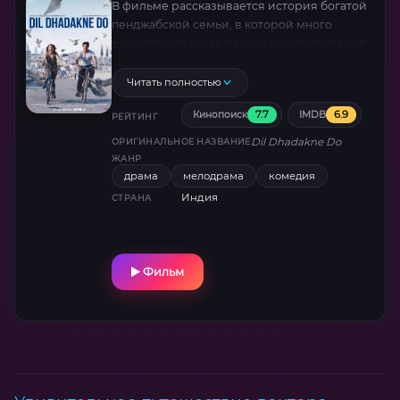
В фильме рассказывается история богатой
пенджабской семьи, в которой много
разногласий из-за разных мировоззрений
и идеалов. Действие разворачивается во
время круиза.
Читать полностью
7.7
6.9
Кинопоиск
IMDB
РЕЙТИНГ
Dil Dhadakne Do
ОРИГИНАЛЬНОЕ НАЗВАНИЕ
ЖАНР
драма
мелодрама
комедия
Индия
СТРАНА
Фильм