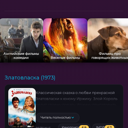
Английские фильмы
Фильмы про
комедии
Веселые фильмы
говорящих животных
Златовласка (1973)
Классическая сказка о любви прекрасной
Златовласки к юному Иржику. Злой Король
велит своему повару Иржику приготовить
ему рыбу. Несмотря на строгий запрет,
Иржик решает отведать чудесную рыбу и
Читать полностью
начинает понимать язык зверей.\n\nПравда
6.9
6.7
Кинопоиск
IMDB