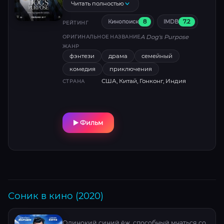
учится любить, спасать и находить дорогу
Читать полностью
домой. Трогательное путешествие, где
8
7.2
Кинопоиск
IMDB
каждый виляющий хвост — шаг к разгадке
РЕЙТИНГ
вечной тайны.
A Dog's Purpose
ОРИГИНАЛЬНОЕ НАЗВАНИЕ
ЖАНР
фэнтези
драма
семейный
комедия
приключения
США, Китай, Гонконг, Индия
СТРАНА
Фильм
Соник в кино (2020)
Одинокий синий ёж, способный мчаться со