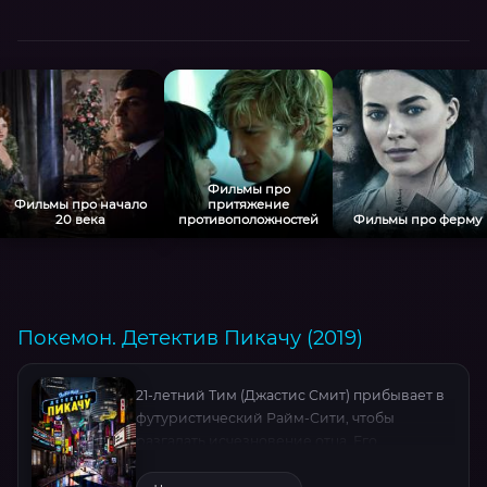
Фильмы про
Фильмы про начало
притяжение
20 века
противоположностей
Фильмы про ферму
Покемон. Детектив Пикачу (2019)
21-летний Тим (Джастис Смит) прибывает в
футуристический Райм-Сити, чтобы
разгадать исчезновение отца. Его
неожиданный союзник — эксцентричный
Пикачу (озвучка Райана Рейнольдса),