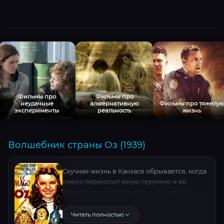
Фильмы про
Фильмы про
неудачные
альтернативную
Фильмы про тяжелу
эксперименты
реальность
жизнь
Волшебник страны Оз (1939)
Скучная жизнь в Канзасе обрывается, когда
смерч переносит юную героиню и её
верного пса в ослепительный мир, где
деревья говорят, а люди поют. В поисках
пути домой она встретит загадочных
Читать полностью
существ, жаждущих ума, сердца и отваги.