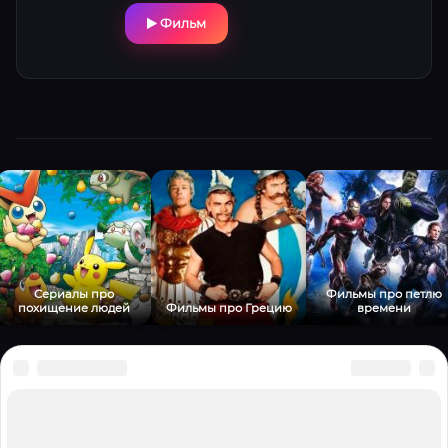
динамичный сюжет держит в напряжении
Фильм
до финальных кадров.
Сериалы про
Фильмы про петлю
похищение людей
Фильмы про Грецию
времени