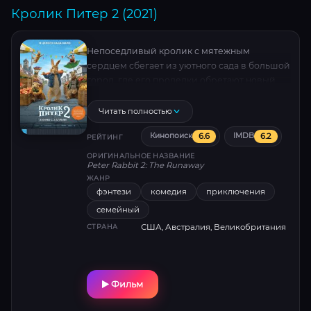
Кролик Питер 2 (2021)
Непоседливый кролик с мятежным
сердцем сбегает из уютного сада в большой
город, где его проделки обретают новый
размах. Но когда семья бросается вслед,
герою предстоит выбрать между славой
Читать полностью
хулигана и ценностью родных уз. Яркая
6.6
6.2
Кинопоиск
IMDB
анимация, динамичный сюжет и звёздный
РЕЙТИНГ
состав во главе с Джеймсом Корденом .
ОРИГИНАЛЬНОЕ НАЗВАНИЕ
Peter Rabbit 2: The Runaway
ЖАНР
фэнтези
комедия
приключения
семейный
США, Австралия, Великобритания
СТРАНА
Фильм