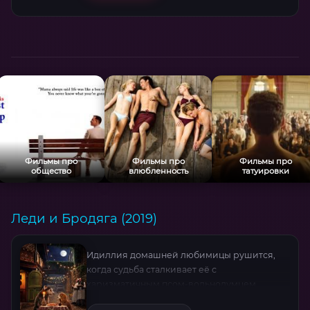
Фильмы про
Фильмы про
Фильмы про
общество
влюбленность
татуировки
Леди и Бродяга (2019)
Идиллия домашней любимицы рушится,
когда судьба сталкивает её с
харизматичным псом-вольнодумцем.
Вместе им предстоит отважное