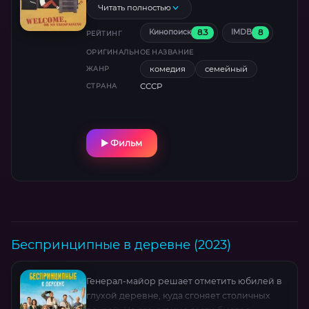
карнавалом масок, где дети объединяются
Читать полностью
против бюрократии. Дебютная работа
8.3
8
Кинопоиск
IMDB
режиссёра, едва не запрещённая цензурой
РЕЙТИНГ
— но спасённая личным одобрением
ОРИГИНАЛЬНОЕ НАЗВАНИЕ
Хрущёва.
комедия
семейный
ЖАНР
СССР
СТРАНА
Фильм
Беспринципные в деревне (2023)
Генерал-майор решает отметить юбилей в
глухой деревне, куда сгоняет столичных