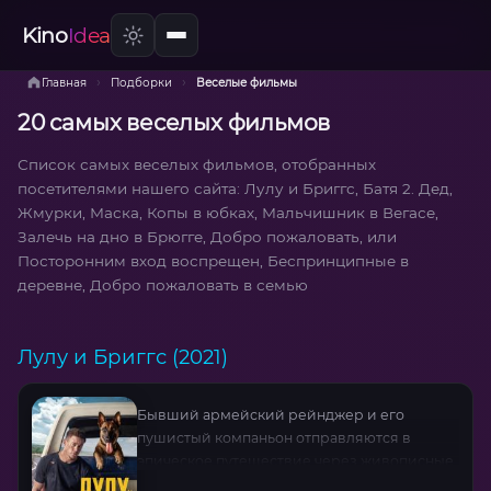
Kino
Idea
›
›
Главная
Подборки
Веселые фильмы
20 самых веселых фильмов
Список самых веселых фильмов, отобранных
посетителями нашего сайта: Лулу и Бриггс, Батя 2. Дед,
Жмурки, Маска, Копы в юбках, Мальчишник в Вегасе,
Залечь на дно в Брюгге, Добро пожаловать, или
Посторонним вход воспрещен, Беспринципные в
деревне, Добро пожаловать в семью
Лулу и Бриггс (2021)
Бывший армейский рейнджер и его
пушистый компаньон отправляются в
эпическое путешествие через живописные,
но опасные ландшафты США. Их ждут