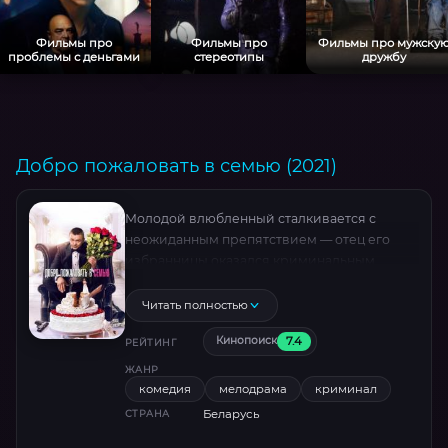
Фильмы про
Фильмы про
Фильмы про мужску
проблемы с деньгами
стереотипы
дружбу
Добро пожаловать в семью (2021)
Молодой влюбленный сталкивается с
неожиданным препятствием — отец его
избранницы оказался криминальным
авторитетом. Теперь парню предстоит
пройти череду абсурдных испытаний, чтобы
Читать полностью
доказать свои чувства. Динамичная смесь
7.4
Кинопоиск
романтики, гэгов и гангстерской эстетики в
РЕЙТИНГ
духе Гая Ричи.
ЖАНР
комедия
мелодрама
криминал
Беларусь
СТРАНА