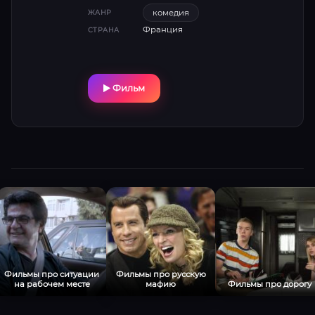
и став успешным финансистом, готовится к
комедия
ЖАНР
свадьбе с дочерью босса. Но внезапное
Франция
СТРАНА
появление эксцентричного «друга» с
безумным бизнес-проектом влечёт за
собой череду нелепых ситуаций, ставя под
удар карьеру, отношения и саму свободу.
Фильм
Ахмед Силла и Альбан Иванов создают
искромётный дуэт в этой остроумной
комедии о том, как прошлое может
ворваться в жизнь с размахом русского
медведя, а истинная дружба принимает
самые неожиданные формы .
Фильмы про ситуации
Фильмы про русскую
на рабочем месте
мафию
Фильмы про дорогу