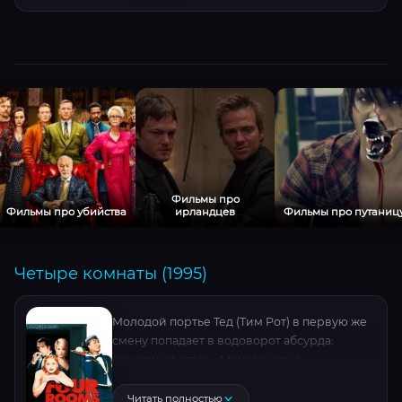
испытаниями, раскрывающими её
неподдельное мучество. Зрителей ждёт
головокружительный переход от
Петербурга до Наполеоновских войн,
блистательная игра Милоша Биковича и
Аглаи Тарасовой, а также вопросы: сможет
ли «мажорка» стать лучше и чем обернётся
авантюра для её перевоспитателя?
Фильмы про
Фильмы про убийства
ирландцев
Фильмы про путаниц
Четыре комнаты (1995)
Молодой портье Тед (Тим Рот) в первую же
смену попадает в водоворот абсурда:
шикарный отель «Монсеньор» в
новогоднюю ночь становится ареной
невообразимых событий. Подвыпившие
Читать полностью