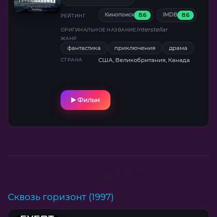
визуальных шедевров (Оскар за
8.6
8.6
Кинопоиск
IMDB
спецэффекты). В ролях: Мэттью Макконахи,
РЕЙТИНГ
Энн Хэтэуэй. Уникальность — консультация
Interstellar
ОРИГИНАЛЬНОЕ НАЗВАНИЕ
астрофизика Кипа Торна.
ЖАНР
фантастика
приключения
драма
США, Великобритания, Канада
СТРАНА
Фильм
Сквозь горизонт (1997)