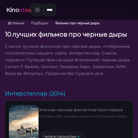
Kino
Idea
›
›
Главная
Подборки
Фильмы про черные дыры
10 лучших фильмов про черные дыры
Список лучших фильмов про черные дыры, отобранные
посетителями нашего сайта: Интерстеллар, Сквозь
горизонт, Путешествие на край Вселенной, Черная дыра,
Салют-7, Время, Контакт, Теорема Зеро, Захватчик ЗИМ:
Вход во Флорпус, Пророчество Судного дня
Интерстеллар (2014)
Эпичная научная фантастика Кристофера
Нолана, где черные дыры и кротовые норы
становятся ключом к спасению
человечества. Смесь теории
относительности, родительской любви и
Читать полностью