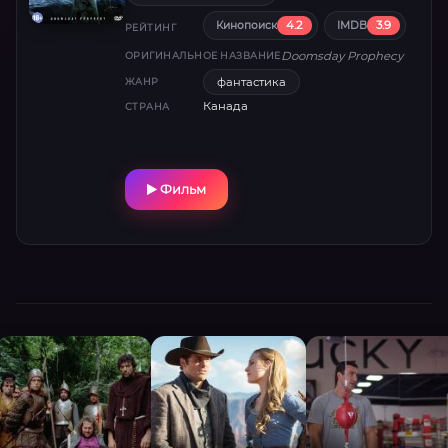
скрываясь при этом от правительственных
4.2
3.9
Кинопоиск
IMDB
агентов…
РЕЙТИНГ
Doomsday Prophecy
ОРИГИНАЛЬНОЕ НАЗВАНИЕ
фантастика
ЖАНР
Канада
СТРАНА
Фильм