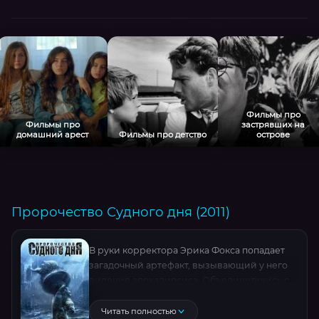
Фильмы про
Фильмы про
застрявших на
домашний арест
Фильмы про детство
острове
Пророчество Судного дня (2011)
В руки корректора Эрика Фокса попадает
загадочный артефакт, вызывающий у него
видения апокалипсиса. Объединившись с
археологом Брук Келвин, Фокс пытается
разгадать тайну артефакта и спасти мир,
Читать полностью