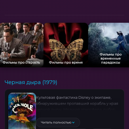
Фильмы про
временные
Фильмы про старость
Фильмы про время
парадоксы
Черная дыра (1979)
Культовая фантастика Disney о экипаже,
обнаружившем пропавший корабль у края
черной дыры. Мрачная атмосфера, робот-
убийца В.I.N.S.T.O.N и философские вопросы
о бессмертии. В ролях: Максимилиан Шелл,
Читать полностью
Эрнест Боргнайн.