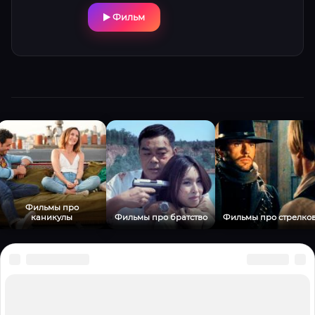
симфония, интеллектуальная головоломка
Фильм
и эмоциональная драма соединяются в
одном фильме. Обязательно к просмотру
тем, кто ценит умные триллеры,
философские подтексты и яркое зрелище с
непредсказуемым финалом.
Фильмы про
каникулы
Фильмы про братство
Фильмы про стрелко