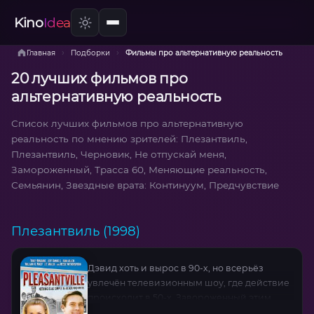
Kino
Idea
›
›
Главная
Подборки
Фильмы про альтернативную реальность
20 лучших фильмов про
альтернативную реальность
Список лучших фильмов про альтернативную
реальность по мнению зрителей: Плезантвиль,
Плезантвиль, Черновик, Не отпускай меня,
Замороженный, Трасса 60, Меняющие реальность,
Семьянин, Звездные врата: Континуум, Предчувствие
Плезантвиль (1998)
Дэвид хоть и вырос в 90-х, но всерьёз
увлечён телевизионным шоу, где действие
происходит в 50-х. Завороженный этим
выдуманным миром, он воображает себя