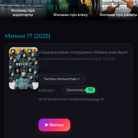
Фильмы про
аэропорты
Фильмы про атаку
Фильмы про ракеты
Микки 17 (2025)
«Одноразовый сотрудник» Микки участвует
в колонизации ледяного мира. После
смерти Микки его сознание каждый
раз загружается в новое тело.
Читать полностью
7.3
Кинопоиск
РЕЙТИНГ
Mickey 17
ОРИГИНАЛЬНОЕ НАЗВАНИЕ
Фильм