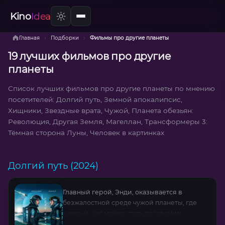
Kino
Idea
›
›
Главная
Подборки
Фильмы про другие планеты
19 лучших фильмов про другие
планеты
Список лучших фильмов про другие планеты по мнению
посетителей: Долгий путь, Земной апокалипсис,
Хищники, Звездные врата, Чужой, Планета обезьян:
Революция, Другая Земля, Магеллан, Трансформеры 3:
Тёмная сторона Луны, Человек в картинках
Долгий путь (2024)
Главный герой, Энди, оказывается в
безжалостной среде чужой планеты, где
каждый шаг может стать последним.