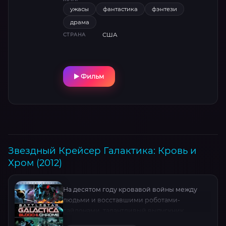
ужасы
фантастика
фэнтези
драма
США
СТРАНА
Фильм
Звездный Крейсер Галактика: Кровь и
Хром (2012)
На десятом году кровавой войны между
людьми и восставшими роботами-
сайлонами, талантливый выпускник
Академии Уильям Адама получает первое