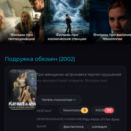
Фильмы про
Фильмы про
Фильмы про высоки
галлюцинации
космические станции
технологии
Подружка обезьян (2002)
Три женщины-астронавта терпят крушение
на неизвестной планете. Вскоре они
обнаруживают, что планета населена
дикими людьми и разумными обезьянами,
которыми правит злой генерал Лэйд
Читать полностью
5
3.8
Кинопоиск
IMDB
РЕЙТИНГ
Play-Mate of the Apes
ОРИГИНАЛЬНОЕ НАЗВАНИЕ
фантастика
комедия
ЖАНР