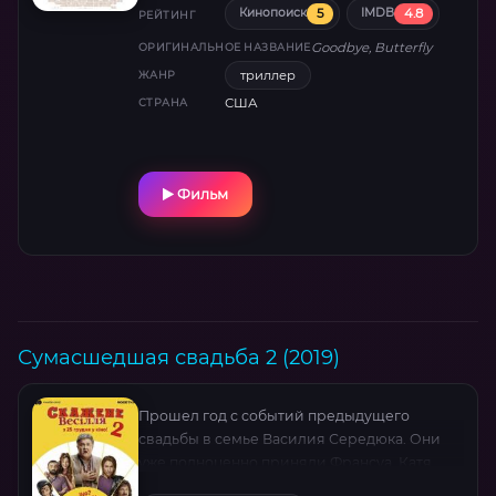
5
4.8
Кинопоиск
IMDB
РЕЙТИНГ
Goodbye, Butterfly
ОРИГИНАЛЬНОЕ НАЗВАНИЕ
триллер
ЖАНР
США
СТРАНА
Фильм
Сумасшедшая свадьба 2 (2019)
Прошел год с событий предыдущего
свадьбы в семье Василия Середюка. Они
уже полноценно приняли Франсуа, Катя
вполне счастлива со своим мужем. И люди в