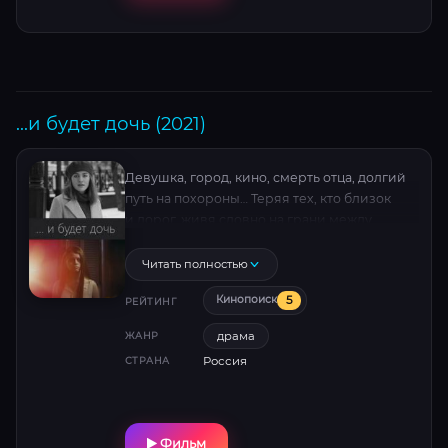
...и будет дочь (2021)
Девушка, город, кино, смерть отца, долгий
путь на похороны… Теряя тех, кто близок
и дорог, живя словно на грани между
реальностью и снами, она находит сама
себя и обретает желание жить дальше.
Читать полностью
5
Кинопоиск
РЕЙТИНГ
драма
ЖАНР
Россия
СТРАНА
Фильм