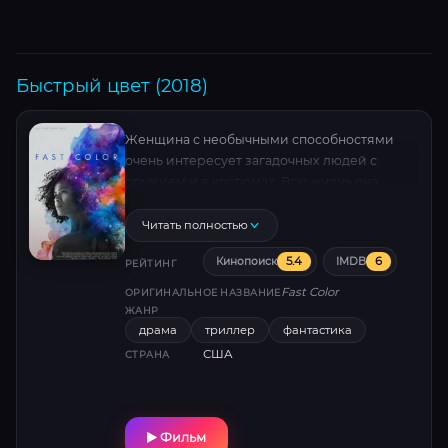
Быстрый цвет (2018)
Женщина с необычными способностями
очень интересует загадочных людей с
оружием и в костюмах. Всю жизнь она
спасалась в бегах, никогда надолго не
задерживаясь на одном месте, но теперь
Читать полностью
вынуждена вернуться в родной дом.
5.4
6
Кинопоиск
IMDB
РЕЙТИНГ
Fast Color
ОРИГИНАЛЬНОЕ НАЗВАНИЕ
ЖАНР
драма
триллер
фантастика
США
СТРАНА
Фильм