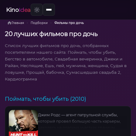
Kino
Idea
›
›
Главная
Подборки
Фильмы про дочь
20 лучших фильмов про дочь
Список лучших фильмов про дочь, отобранных
посетителями нашего сайта: Поймать, чтобы убить,
Бегство в автомобиле, Свадебная вечеринка, Джеки и
Райан, Неспящие, Ешь, пей, мужчина, женщина, Судья в
ловушке, Прощай, бабочка, Сумасшедшая свадьба 2,
Кардиограмма
Поймать, чтобы убить (2010)
Джим Родс — агент патрульной службы,
который провел большую часть карьеры,
находясь на опасных участках границы
Техаса и Мексики. Он переезжает в горы