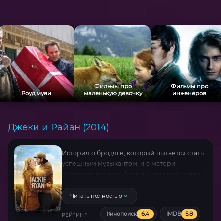
Фильмы про
Фильмы про
Роуд муви
маленькую девочку
инженеров
Джеки и Райан (2014)
История о бродяге, который пытается стать
успешным музыкантом, и о матери-
одиночке, которая борется за право опеки
над своей дочерью. Отношения,
складывающиеся между ними, могут
Читать полностью
изменить их жизни навсегда…
6.4
5.8
Кинопоиск
IMDB
РЕЙТИНГ