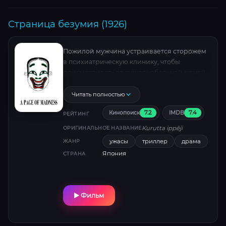
Страница безумия (1926)
Пожилой мужчина устраивается сторожем
в психиатрическую клинику, чтобы
присматривать за душевнобольной женой,
пытавшейся утопить их ребенка и
покончить с собой. Однажды он решает
Читать полностью
забрать жену и сбежать.
7.2
7.4
Кинопоиск
IMDB
РЕЙТИНГ
Kurutta ippêji
ОРИГИНАЛЬНОЕ НАЗВАНИЕ
ужасы
триллер
драма
ЖАНР
Япония
СТРАНА
Фильм