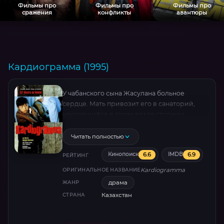
Фильмы про
Фильмы про
Фильмы про
сражения
конфликты
авантюры
Кардиограмма (1995)
У чабанского сына Жасулана больное
сердце. Мать привозит его в санаторий,
находящийся в горах возле столицы
Казахстана, и оставляет там на целый месяц.
Драма провинциального мальчика
Читать полностью
усугубляется тем, что он не владеет русским
6.6
6.9
Кинопоиск
IMDB
языком.
РЕЙТИНГ
Kardiogramma
ОРИГИНАЛЬНОЕ НАЗВАНИЕ
драма
ЖАНР
Казахстан
СТРАНА