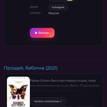
торжествует...
комедия
ЖАНР
Россия
СТРАНА
Фильм
Прощай, бабочка (2021)
Райан Олсен был счастливым отцом, пока
его пятилетнюю дочь не убили. Подозревая
в преступлении странного соседа,
он вместе с братом Тайлером начинает
вершить собственное правосудие.
Читать полностью