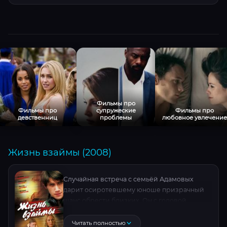
выбор приближается…
Фильмы про
Фильмы про
супружеские
Фильмы про
девственниц
проблемы
любовное увлечение
Жизнь взаймы (2008)
Случайная встреча с семьёй Адамовых
дарит осиротевшему юноше призрачный
шанс обрести близких. Он с головой
погружается в их мир, обнаружив, что сын
семейства погряз в наркотиках и
Читать полностью