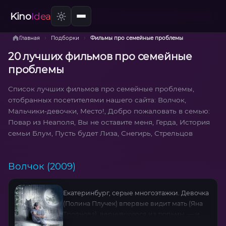
Kino
Idea
›
›
Главная
Подборки
Фильмы про семейные проблемы
20 лучших фильмов про семейные
проблемы
Список лучших фильмов про семейные проблемы,
отобранных посетителями нашего сайта: Волчок,
Мальчики-девочки, Место!, Добро пожаловать в семью:
Повар из Неаполя, Вы не оставите меня, Герда, История
семьи Блум, Пусть будет Лиза, Снегирь, Стрельцов
Волчок (2009)
Екатеринбург, серые многоэтажки. Девочка
(Полина Плучек) впервые видит мать (Яна
Троянова), вернувшуюся из тюрьмы, — и
мгновенно привязывается к ней с