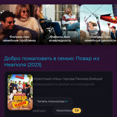
Фильмы про
Фильмы про
Фильмы про
семейные проблемы
инвалидность
семейные ценности
Добро пожаловать в семью: Повар из
Неаполя (2023)
«Крестный отец» города Леонид Бойцов
возвращается домой из очередной
«командировки». Большая семья встречает
его вечеринкой, но есть и вопросы, которые
нужно решать немедленно. В большом
Читать полностью
темном кабинете Леонид встречается
5.9
Кинопоиск
с людьми и выслушивает их проблемы.
РЕЙТИНГ