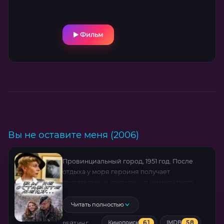
Приходит к нему и местный ресторатор,
чтобы разобраться с партнером — шеф-
поваром Джакомо. Итальянец взял деньги,
но не спешит открывать ресторан. Поэтому
Фильм
ресторатор хочет вернуть вложения
и выйти из бизнеса. Леонид обещает
решить вопрос. Но подружившись
с Джакомо, он «выкупает» долю ресторатора
и помпезно открывает «Везувий»,
не подозревая что попал в ловушку, которая
изменит его жизнь и проверит
на прочность его семью…
Вы не оставите меня (2006)
Провинциальный город, 1951 год. После
отдыха у моря героиня получает
трогательную открытку от мимолётного
знакомого — но письмо попадает в руки
мужа. Вместо гнева он демонстрирует
Читать полностью
ледяное спокойствие и решает ответить
6.1
5.8
Кинопоиск
IMDB
РЕЙТИНГ