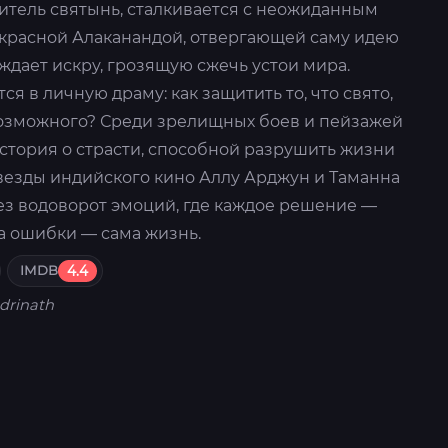
итель святынь, сталкивается с неожиданным
красной Алаканандой, отвергающей саму идею
ждает искру, грозящую сжечь устои мира.
я в личную драму: как защитить то, что свято,
возможного? Среди зрелищных боев и пейзажей
стория о страсти, способной разрушить жизни
Звезды индийского кино Аллу Арджун и Таманна
ез водоворот эмоций, где каждое решение —
а ошибки — сама жизнь.
IMDB
4.4
drinath