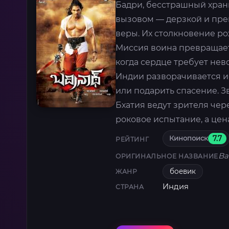
Бадри, бесстрашный хран
вызовом — дерзкой и пре
веры. Их столкновение ро
Миссия воина превращаетс
когда сердце требует не
Индии разворачивается и
или подарить спасение. 
Бхатия ведут зрителя чер
роковое испытание, а цен
Кинопоиск
7.7
РЕЙТИНГ
Ba
ОРИГИНАЛЬНОЕ НАЗВАНИЕ
боевик
ЖАНР
Индия
СТРАНА