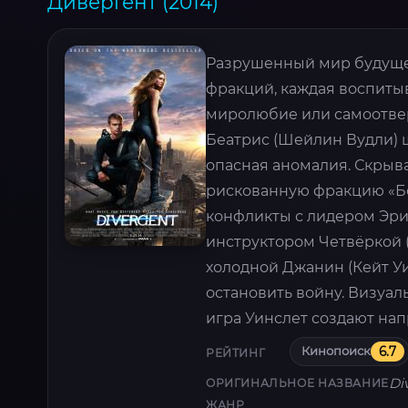
Дивергент (2014)
Разрушенный мир будущег
фракций, каждая воспитыва
миролюбие или самоотвер
Беатрис (Шейлин Вудли) ш
опасная аномалия. Скрыв
рискованную фракцию «Бе
конфликты с лидером Эри
инструктором Четвёркой (
холодной Джанин (Кейт Уи
остановить войну. Визуа
игра Уинслет создают на
Кинопоиск
6.7
РЕЙТИНГ
Di
ОРИГИНАЛЬНОЕ НАЗВАНИЕ
ЖАНР