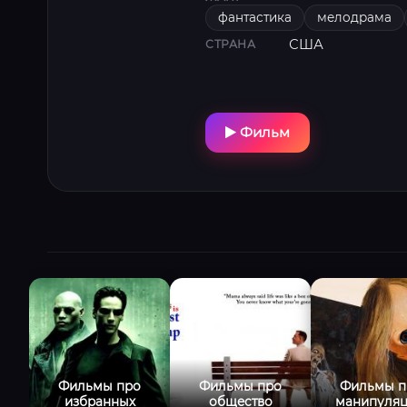
фантастика
мелодрама
США
СТРАНА
Фильм
Фильмы про
Фильмы про
Фильмы п
избранных
общество
манипуля