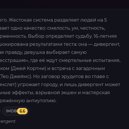
о. Жестокая система разделяет людей на 5
ет одно качество: смелость, ум, честность,
женность. Выбор определяет судьбу. 16-летняя
окирована результатами теста: она — дивергент,
ая правду, девушка выбирает самую
сстрашие», где её ждут смертельные испытания,
ком (Джей Кортни) и встреча с загадочным
Тео Джеймс). Но заговор эрудитов во главе с
нслет) угрожает городу, и лишь дивергент может
льные эффекты, взрывной экшен и мастерская
пряжённую антиутопию.
IMDB
6.6
vergent