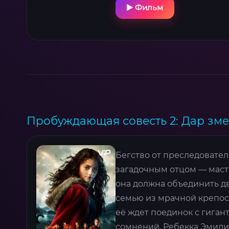
Фильм
Пробуждающая совесть 2: Дар змеи
Бегство от преследовате
загадочным отцом — маст
она должна объединить д
семью из мрачной крепос
её ждет поединок с гиган
сомнений. Ребекка Эмили 