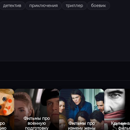
детектив
приключения
триллер
боевик
Фильмы про
ро
военную
Фильмы про
Кримина
цию
подготовку
измену жены
филь