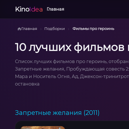
Kino
Idea
Главная
›
›
Главная
Подборки
Фильмы про героинь
10 лучших фильмов 
Список лучших фильмов про героинь, отобран
Запретные желания, Пробуждающая совесть 2: 
Мара и Носитель Огня, Ад, Джексон-тринитрот
остановка
Запретные желания (2011)