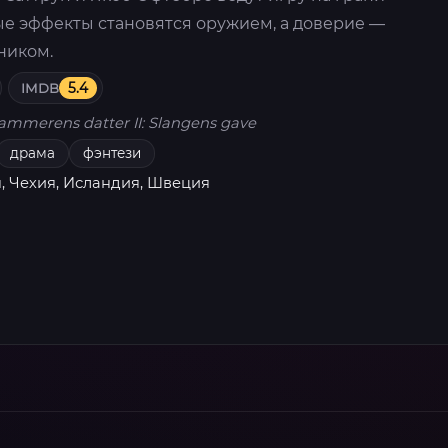
ные эффекты становятся оружием, а доверие —
ником.
IMDB
5.4
ammerens datter II: Slangens gave
драма
фэнтези
, Чехия, Исландия, Швеция