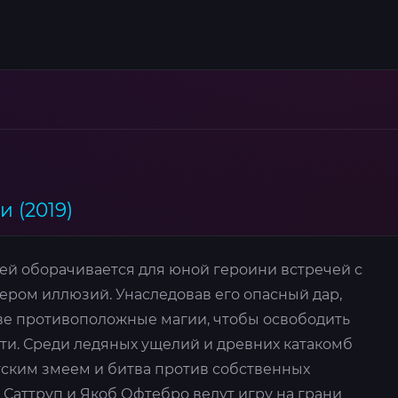
 (2019)
лей оборачивается для юной героини встречей с
ером иллюзий. Унаследовав его опасный дар,
ве противоположные магии, чтобы освободить
ти. Среди ледяных ущелий и древних катакомб
тским змеем и битва против собственных
Саттруп и Якоб Офтебро ведут игру на грани