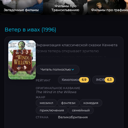
Фильмы про
Загадочные фильмы
Трансильванию
Фильмы про графин
Ветер в ивах (1996)
Экранизация классической сказки Кеннета
Грэма теперь открывает зрителю
возможность самому поучаствовать в
забавных и подчас опасных приключениях
четырех верных друзей — спасти дом Крота
Читать полностью
от землетрясения, вызволить Жабу из
6.9
6.3
Кинопоиск
IMDB
тюрьмы и победить в битве коварных
РЕЙТИНГ
Ласок.
ОРИГИНАЛЬНОЕ НАЗВАНИЕ
The Wind in the Willows
ЖАНР
мюзикл
фэнтези
комедия
приключения
семейный
Великобритания
СТРАНА