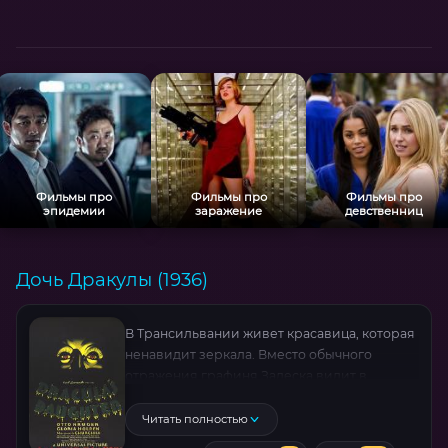
Фильмы про
Фильмы про
Фильмы про
эпидемии
заражение
девственниц
Дочь Дракулы (1936)
В Трансильвании живет красавица, которая
ненавидит зеркала. Вместо обычного
отражения графиня Залеска видит в
зеркале пустоту, потому что она дочь
могущественного вампира Дракулы,
Читать полностью
унаследовавшая страсть к человеческой