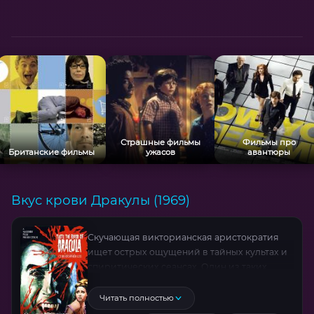
каждый кадр напряженным! Фильм от
продюсера «Властелина Колец» поражает
размахом вселенной, где выживание
зависит от скорости... и человечности.
Страшные фильмы
Фильмы про
Британские фильмы
ужасов
авантюры
Вкус крови Дракулы (1969)
Скучающая викторианская аристократия
ищет острых ощущений в тайных культах и
спиритических сеансах. Один из таких
опытов с запрещенными артефактами
открывает двери для древнего проклятия.
Читать полностью
Но когда темная сила пробуждается, она