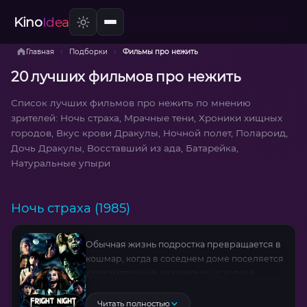
Kino
Idea
›
›
Главная
Подборки
Фильмы про нежить
20 лучших фильмов про нежить
Список лучших фильмов про нежить по мнению
зрителей: Ночь страха, Мрачные тени, Хроники хищных
городов, Вкус крови Дракулы, Ночной полет, Полароид,
Дочь Дракулы, Восставший из ада, Батарейка,
Натуральные упыри
Ночь страха (1985)
Обычная жизнь подростка превращается в
кошмар, когда в соседнем доме поселяется
харизматичный незнакомец с жуткой
тайной. Парень, обожающий хорроры,
первым замечает аномалии: ночные
Читать полностью