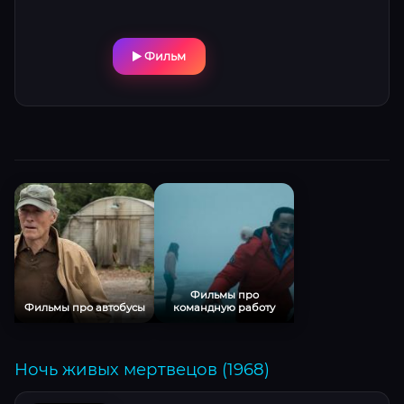
меня!») и механическая рука стали
символами франшизы. Гротескные
спецэффекты, эпичная осада крепости и
Фильм
чёрный юмор делают фильм эталонным
трэш-фэнтези.
Фильмы про
Фильмы про автобусы
командную работу
Ночь живых мертвецов (1968)