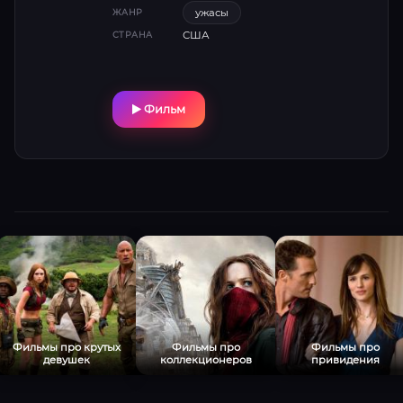
приятелями решил проучить Арчи. После
ужасы
ЖАНР
осуществления задуманного вся компания
США
СТРАНА
злоумышленников попадает в
автомобильную аварию, и их тела привозят
в морг к Арчи. Вот тут они и добрались до
парня по-настоящему…
Фильм
Фильмы про крутых
Фильмы про
Фильмы про
девушек
коллекционеров
привидения