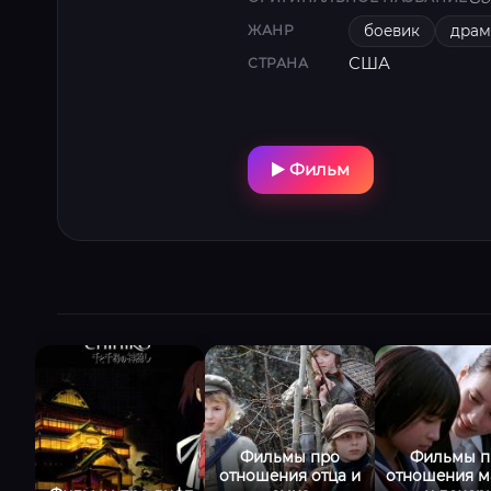
боевик
драм
ЖАНР
США
СТРАНА
Фильм
Фильмы про
Фильмы п
отношения отца и
отношения м