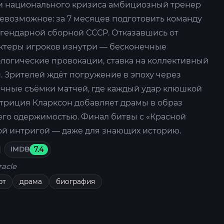
и национального кризиса амбициозный тренер
 невозможное: за 7 месяцев подготовить команду
егендарной сборной СССР. Отказавшись от
актеры игроков изнутри — бесконечные
ологические провокации, ставка на коллективный
. Зрителей ждёт погружение в эпоху через
чные съёмки матчей, где каждый удар клюшкой
триция Кларксон добавляет драмы в образ
его одержимостью. Финал битвы с «Красной
ой интригой — даже для знающих историю.
IMDB
7.4
racle
рт
драма
биография