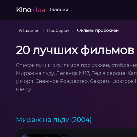
Kino
Idea
Главная
›
›
Главная
Подборки
Фильмы про хоккей
20 лучших фильмов 
Список лучших фильмов про хоккей, отобранн
Мираж на льду, Легенда №17, Лед в сердце, Ка
у моря, Снежное Рождество, Секреты доктора К
мечту
Мираж на льду (2004)