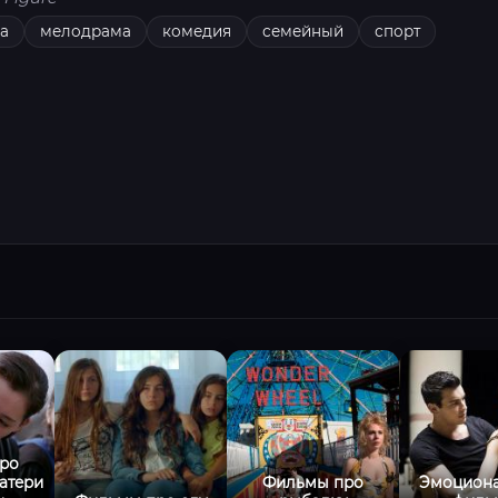
а
мелодрама
комедия
семейный
спорт
ро
атери
Фильмы про
Эмоцион