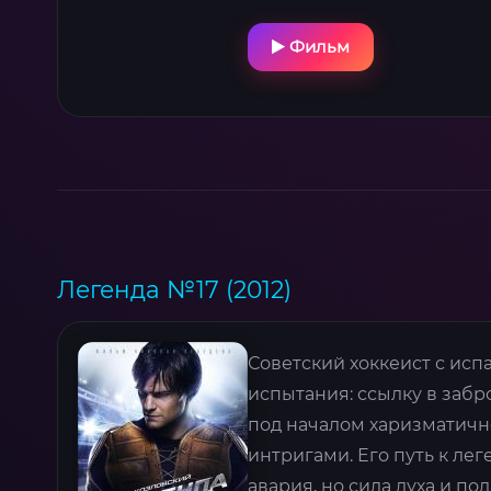
Фильм
Легенда №17 (2012)
Советский хоккеист с исп
испытания: ссылку в заб
под началом харизматичн
интригами. Его путь к ле
авария, но сила духа и п