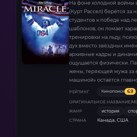
На фоне холодной войны 
(Курт Рассел) берётся за
студентов к победе над л
шаблонов, он ломает хар
тренировки на льду, псих
дух вместо звёздных имён
архивные кадры и динами
ощущается физически. Па
жены, теряющей мужа за 
машиной» остаётся главн
Кинопоиск
6.9
РЕЙТИНГ
Mi
ОРИГИНАЛЬНОЕ НАЗВАНИЕ
история
спо
ЖАНР
Канада, США
СТРАНА