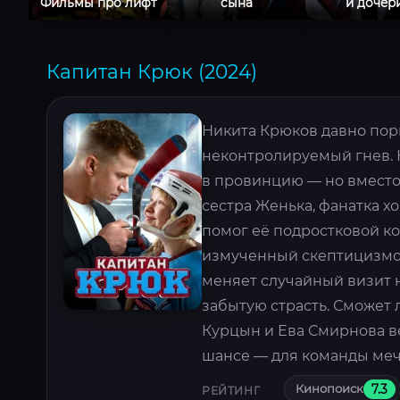
Фильмы про лифт
сына
и дочер
Капитан Крюк (2024)
Никита Крюков давно порв
неконтролируемый гнев. 
в провинцию — но вместо
сестра Женька, фанатка х
помог её подростковой ко
измученный скептицизмом
меняет случайный визит н
забытую страсть. Сможет 
Курцын и Ева Смирнова ве
шансе — для команды меч
Кинопоиск
7.3
РЕЙТИНГ