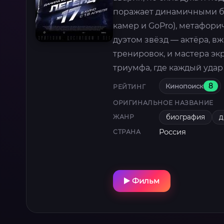
поражает динамичными ба
камер и GoPro), метафо
дуэтом звёзд — актёра, 
тренировок, и мастера эк
триумфа, где каждый удар
Кинопоиск
8
РЕЙТИНГ
ОРИГИНАЛЬНОЕ НАЗВАНИЕ
биография
д
ЖАНР
Россия
СТРАНА
Фильм