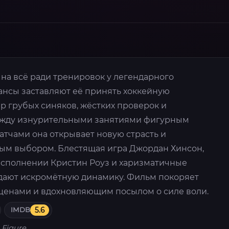
на всё ради тренировок у легендарного
ансы заставляют её принять хоккейную
р грубых синяков, жёстких проверок и
жду изнурительными занятиями фигурным
атчами она открывает новую страсть и
ным выбором. Блестящая игра Джордан Хинсон,
исполнении Кристин Роуз и харизматичные
дают искромётную динамику. Фильм покоряет
енами и вдохновляющим посылом о силе воли.
IMDB
5.6
 Figure