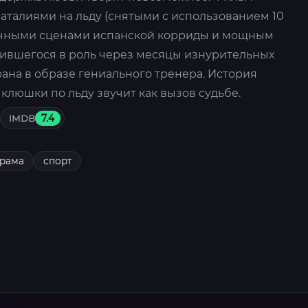
талиями на льду (снятыми с использованием 10
ричными сценами испанской корриды и мощным
вжившегося в роль через месяцы изнурительных
рана в образе гениального тренера. История
 клюшки по льду звучит как вызов судьбе.
IMDB
7.4
рама
спорт