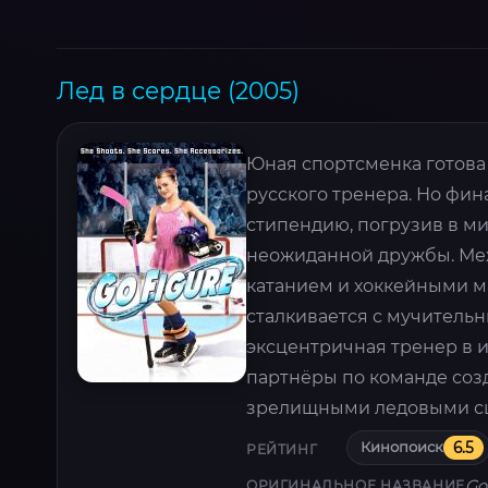
Лед в сердце (2005)
Юная спортсменка готова 
русского тренера. Но фин
стипендию, погрузив в ми
неожиданной дружбы. Ме
катанием и хоккейными м
сталкивается с мучитель
эксцентричная тренер в 
партнёры по команде соз
зрелищными ледовыми сц
Кинопоиск
6.5
РЕЙТИНГ
Go
ОРИГИНАЛЬНОЕ НАЗВАНИЕ