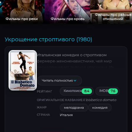
Фильмы про разрыв
Фильмы про реки
Фильмы про кровь
отношений
Укрощение строптивого (1980)
Итальянская комедия о строптивом
фермере-женоненавистнике, чей мир
переворачивает дерзкая красавица. Их
противостояние — смесь искромётных
диалогов, абсурдных ситуаций и тонкой
Читать полностью
игры Адриано Челентано с Орнеллой Мути.
8.4
7.6
Кинопоиск
IMDB
Культовый хит 80-х, покоривший СССР .
РЕЙТИНГ
Il bisbetico domato
ОРИГИНАЛЬНОЕ НАЗВАНИЕ
мелодрама
комедия
ЖАНР
Италия
СТРАНА