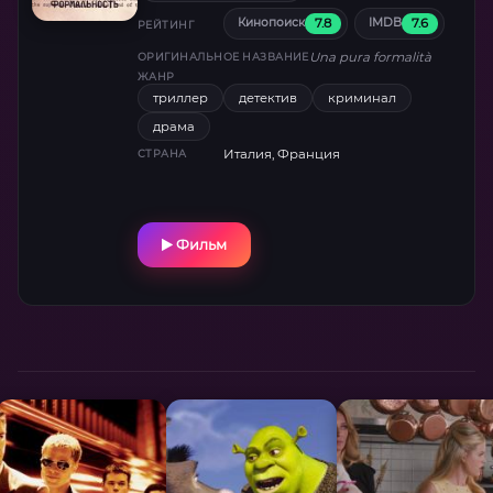
7.8
7.6
Кинопоиск
IMDB
РЕЙТИНГ
Una pura formalità
ОРИГИНАЛЬНОЕ НАЗВАНИЕ
ЖАНР
триллер
детектив
криминал
драма
Италия, Франция
СТРАНА
Фильм