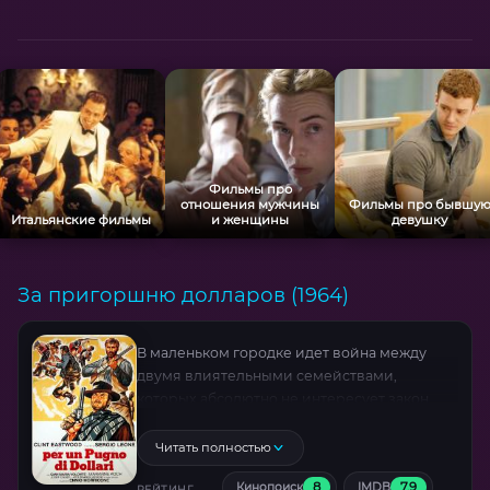
Джанни Ди Венанцо, а музыка Нино Роты
подчёркивает театральность этого
психологического карнавала. Как
признавался сам режиссёр, это «портрет
человека во всей его совокупности» — где
творческая агония становится
универсальной метафорой поиска смысла .
Фильмы про
отношения мужчины
Фильмы про бывшу
Итальянские фильмы
и женщины
девушку
За пригоршню долларов (1964)
В маленьком городке идет война между
двумя влиятельными семействами,
которых абсолютно не интересует закон.
Герой Клинта Иствуда — человек без имени,
умеющий стрелять без промаха…
Читать полностью
8
7.9
Кинопоиск
IMDB
РЕЙТИНГ