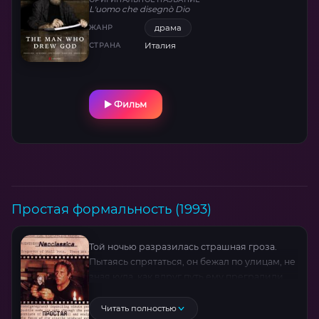
L'uomo che disegnò Dio
драма
ЖАНР
Италия
СТРАНА
Фильм
Простая формальность (1993)
Той ночью разразилась страшная гроза.
Пытаясь спрятаться, он бежал по улицам, не
зная куда, как вдруг путь ему преградили
трое. Вскоре он был арестован. За что? В
чем его преступление?
Читать полностью