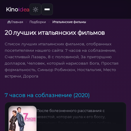
Kino
Idea
›
›
Главная
Подборки
Итальянские фильмы
20 лучших итальянских фильмов
Список лучших итальянских фильмов, отобранных
посетителями нашего сайта: 7 часов на соблазнение,
Счастливый Лазарь, 8 с половиной, За пригоршню
долларов, Человек, который нарисовал Бога, Простая
формальность, Синьор Робинзон, Ностальгия, Место
встречи, Дорога
7 часов на соблазнение (2020)
После болезненного расставания с
невестой, которая ушла к его боссу,
итальянец Джулио решает, что любовь —
лишь система биологических реакций. Он