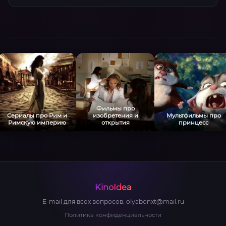
Фильмы про
Сериалы про Рим и
изобретения и
Мультфильмы про
Римскую империю
открытия
принцесс
KinoIdea
E-mail для всех вопросов:
olyabonxt@mail.ru
Политика конфиденциальности