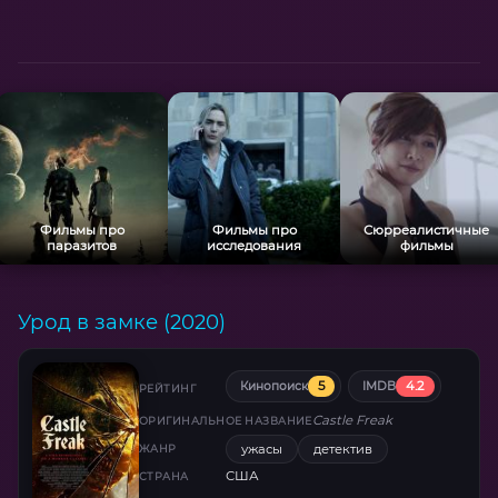
Фильмы про
Фильмы про
Сюрреалистичные
паразитов
исследования
фильмы
Урод в замке (2020)
5
4.2
Кинопоиск
IMDB
РЕЙТИНГ
Castle Freak
ОРИГИНАЛЬНОЕ НАЗВАНИЕ
ужасы
детектив
ЖАНР
США
СТРАНА