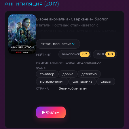
Аннигиляция (2017)
В зоне аномалии «Сверкание» биолог
(Натали Портман) сталкивается с
мутировавшими существами, чьи методы
размножения нарушают законы природы.
Алекс Гарленд создал визуально
Читать полностью
ошеломляющую аллегорию
6.7
6.8
Кинопоиск
IMDB
саморазрушения. Сцена с «медвежьим»
РЕЙТИНГ
монстром стала эталоном
Annihilation
ОРИГИНАЛЬНОЕ НАЗВАНИЕ
экзистенциального ужаса.
ЖАНР
триллер
драма
детектив
приключения
фантастика
ужасы
Великобритания
СТРАНА
Фильм