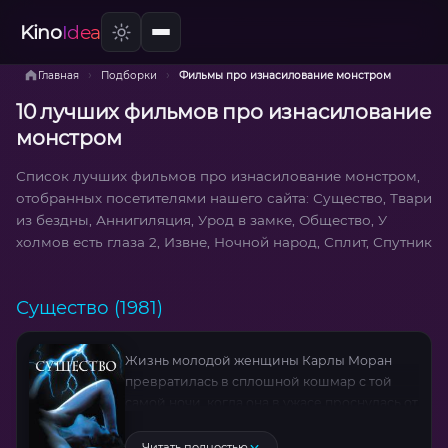
Kino
Idea
›
›
Главная
Подборки
Фильмы про изнасилование монстром
10 лучших фильмов про изнасилование
монстром
Список лучших фильмов про изнасилование монстром,
отобранных посетителями нашего сайта: Существо, Твари
из бездны, Аннигиляция, Урод в замке, Общество, У
холмов есть глаза 2, Извне, Ночной народ, Сплит, Спутник
Существо (1981)
Жизнь молодой женщины Карлы Моран
превратилась в сплошной кошмар с той
самой ночи, когда она в ужасе проснулась от
того, что кто-то невидимый избивает и
насилует ее. Окружающие не
Читать полностью