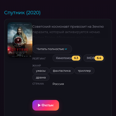
Спутник (2020)
Советский космонавт привозит на Землю
паразита, который активируется ночью.
Фильм Егоры Абраменко исследует
симбиоз жертвы и мучителя. Марина
Васильева в роли врача пытается спасти
Читать полностью
обоих. Российский хоррор выделяется
6.3
6.4
Кинопоиск
IMDB
научной дотошностью и клинической
РЕЙТИНГ
эстетикой.
ЖАНР
ужасы
фантастика
триллер
драма
Россия
СТРАНА
Фильм