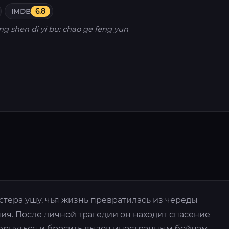
IMDB
6.8
ng shen di yi bu: chao ge feng yun
тера ушу, чья жизнь превратилась из череды
ия. После личной трагедии он находит спасение
вернуться и бросить вызов иностранным бойцам,