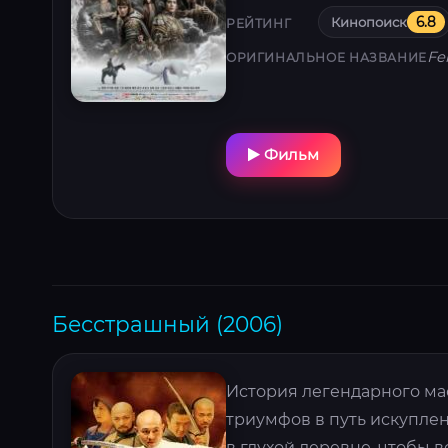
Кинопоиск
6.8
РЕЙТИНГ
Fe
ОРИГИНАЛЬНОЕ НАЗВАНИЕ
Фильм
Бесстрашный (2006)
История легендарного мас
триумфов в путь искуплен
в глухой деревне, чтобы 