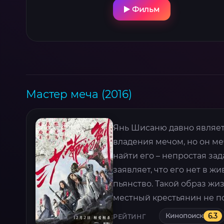
Фильм
Мастер меча (2016)
Янь Шисаню давно являе
владения мечом, но он ме
найти его – непростая за
заявляет, что его нет в ж
пьянство. Такой образ жи
местный крестьянин не по
Кинопоиск
6.3
РЕЙТИНГ