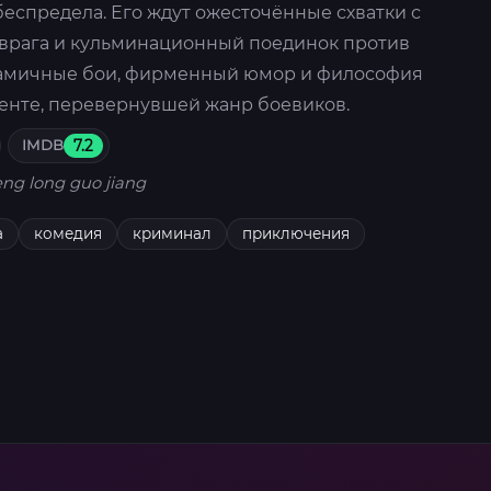
беспредела. Его ждут ожесточённые схватки с
врага и кульминационный поединок против
намичные бои, фирменный юмор и философия
ленте, перевернувшей жанр боевиков.
IMDB
7.2
ng long guo jiang
а
комедия
криминал
приключения