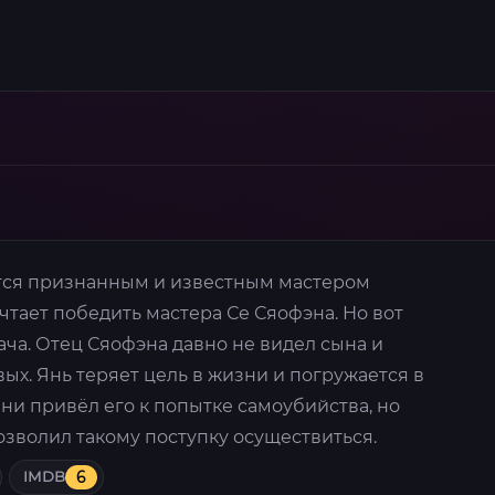
тся признанным и известным мастером
чтает победить мастера Се Сяофэна. Но вот
дача. Отец Сяофэна давно не видел сына и
ивых. Янь теряет цель в жизни и погружается в
зни привёл его к попытке самоубийства, но
зволил такому поступку осуществиться.
IMDB
6