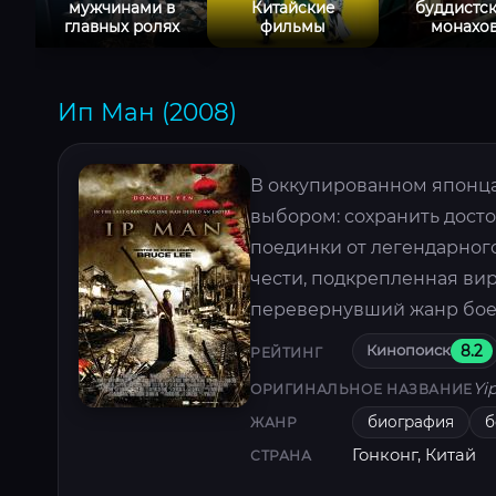
мужчинами в
Китайские
буддистс
главных ролях
фильмы
монахо
Ип Ман (2008)
В оккупированном японца
выбором: сохранить дост
поединки от легендарного
чести, подкрепленная ви
перевернувший жанр бое
Кинопоиск
8.2
РЕЙТИНГ
Yi
ОРИГИНАЛЬНОЕ НАЗВАНИЕ
биография
б
ЖАНР
Гонконг, Китай
СТРАНА