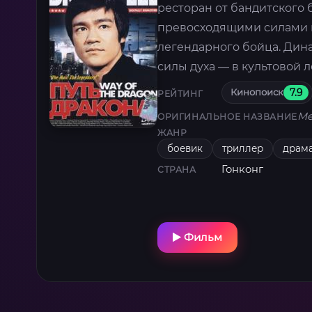
ресторан от бандитского 
превосходящими силами 
легендарного бойца. Ди
силы духа — в культовой 
Кинопоиск
7.9
РЕЙТИНГ
Me
ОРИГИНАЛЬНОЕ НАЗВАНИЕ
ЖАНР
боевик
триллер
драм
Гонконг
СТРАНА
Фильм