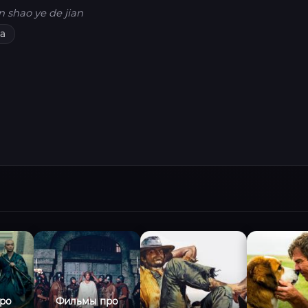
n shao ye de jian
а
ро
Фильмы про