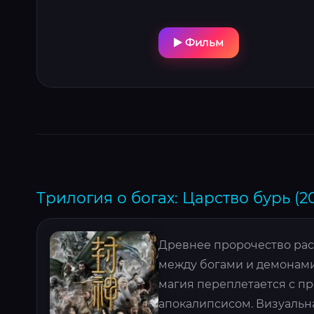
Фильм
Трилогия о богах: Царство бурь (2
Древнее пророчество раск
между богами и демонами.
магия переплетается с пр
апокалипсисом. Визуальна