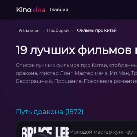
Kino
Idea
Главная
›
›
Главная
Подборки
Фильмы про Китай
19 лучших фильмов 
Список лучших фильмов про Китай, отобранны
дракона, Мистер Лонг, Мастер меча, Ип Ман, Тр
Бесстрашный, Прощание, Поколение романтико
Путь дракона (1972)
Молодой мастер кунг-фу 