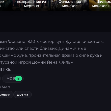
ких
возвращение из
Фильмы про
Фильмы
в
мертвых
монахов
монахов 
ми Фошане 1930-х мастер кунг-фу сталкивается с
оинство или спасти близких. Динамичные
 Саммо Хуна, пронзительная драма о силе духа и
ртуозной игрой Донни Йена. Фильм,
вика.
IMDB
8
p Man
оевик
драма