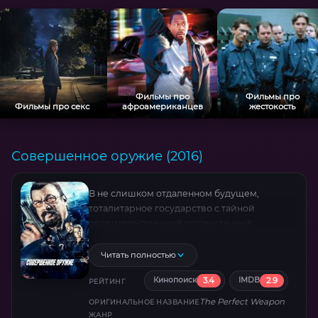
Фильмы про
Фильмы про
Фильмы про секс
афроамериканцев
жестокость
Совершенное оружие (2016)
В не слишком отдаленном будущем,
тоталитарное государство с тайной
правительственной организацией
управляемая Директором контролирует
любые аспекты жизни. Все «враги
Читать полностью
государства» находятся под особым
3.4
2.9
Кинопоиск
IMDB
контролем и большинство из них казнят
РЕЙТИНГ
оперативники тайной организации и
The Perfect Weapon
ОРИГИНАЛЬНОЕ НАЗВАНИЕ
профессиональные убийцы. Лучший
ЖАНР