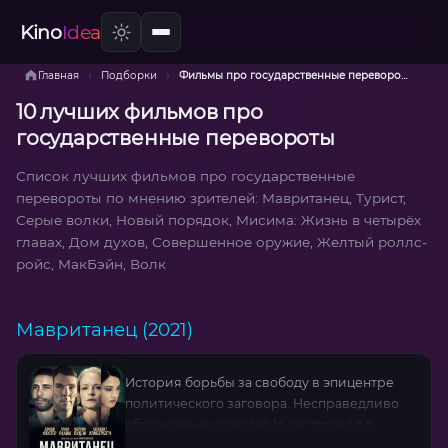
Kino
Idea
›
›
Главная
Подборки
Фильмы про государственные перевороты
10 лучших фильмов про
государственные перевороты
Список лучших фильмов про государственные
перевороты по мнению зрителей: Мавританец, Турист,
Серые волки, Новый порядок, Мисима: Жизнь в четырёх
главах, Дом духов, Совершенное оружие, Желтый роллс-
ройс, МакБэйн, Волк
Мавританец (2021)
История борьбы за свободу в эпицентре
политического заговора. Несправедливо
обвинённый мужчина 14 лет провёл в
тюрьме без суда, пока адвокат и прокурор