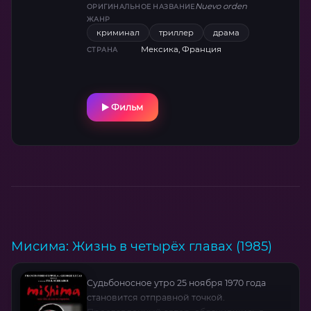
этот провокационный триллер держит в
Nuevo orden
ОРИГИНАЛЬНОЕ НАЗВАНИЕ
напряжении до последнего кадра, исследуя
ЖАНР
пропасть между классами через призму
криминал
триллер
драма
личных драм.
Мексика, Франция
СТРАНА
Фильм
Мисима: Жизнь в четырёх главах (1985)
Судьбоносное утро 25 ноября 1970 года
становится отправной точкой.