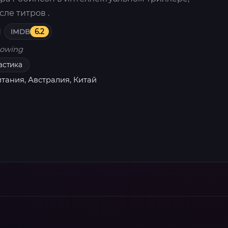
ле титров .
IMDB
6.2
owing
астика
ания, Австралия, Китай