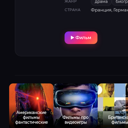
драма
биог
ЖАНР
Франция, Герма
СТРАНА
Фильм
Американские
фильмы
Фильмы про
Британск
фантастические
видеоигры
фильм