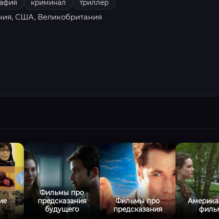
рафия
криминал
триллер
ния, США, Великобритания
Фильмы про
ие
предсказания
Фильмы про
Америка
ы
будущего
предсказания
филь