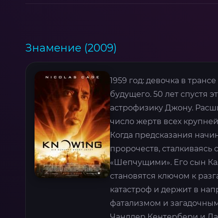
Знамение (2009)
1959 год: девочка в тран
будущего. 50 лет спустя э
астрофизику Джону. Расш
число жертв всех крупней
Когда предсказания начи
пророчеств, сталкиваясь
«Шепчущими». Его сын Кал
становятся ключом к раз
катастроф и держит в нап
фатализмом и загадочным
Чандлер Кентербери и Ла