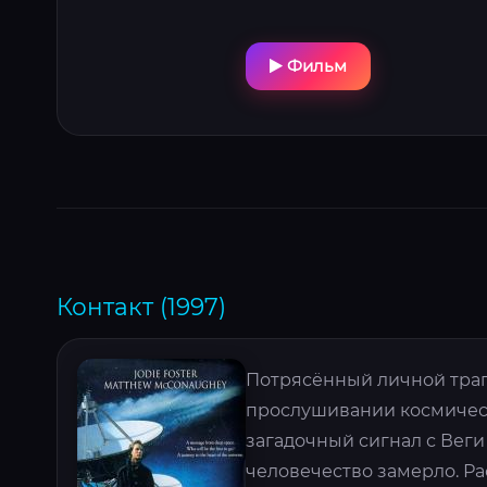
Фильм
Контакт (1997)
Потрясённый личной траг
прослушивании космическ
загадочный сигнал с Вег
человечество замерло. Р