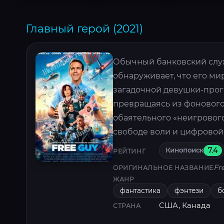
Главный герой (2021)
Обычный банковский слу
обнаруживает, что его м
загадочной девушки-прог
превращаясь из фонового 
обаятельного «неигровог
свободе воли и цифровой
Кинопоиск
7.4
РЕЙТИНГ
Fr
ОРИГИНАЛЬНОЕ НАЗВАНИЕ
ЖАНР
фантастика
фэнтези
б
США, Канада
СТРАНА