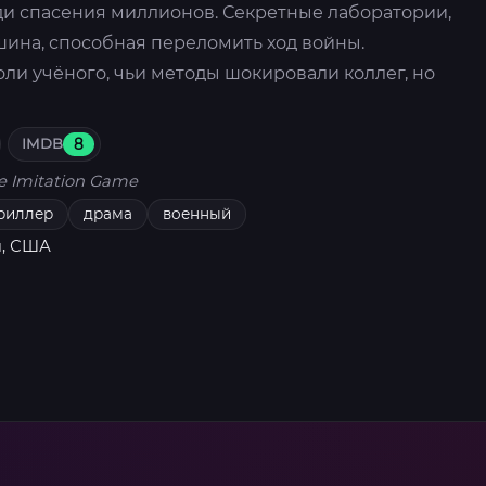
ди спасения миллионов. Секретные лаборатории,
шина, способная переломить ход войны.
ли учёного, чьи методы шокировали коллег, но
IMDB
8
e Imitation Game
риллер
драма
военный
я, США