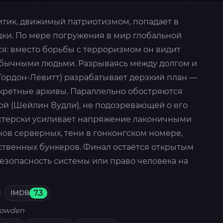
итик, движимый патриотизмом, попадает в
дки. По мере погружения в мир глобальной
ся: вместо борьбы с терроризмом он видит
обычными людьми. Разрываясь между долгом и
Гордон-Левитт) разрабатывает дерзкий план —
кретные архивы. Параллельно обостряются
й (Шейлин Вудли), не подозревающей о его
стерски усиливает напряжение лаконичными
ов серверных, тени в гонконгском номере,
ственных бункеров. Финал остаётся открытым
езопасность системы или право человека на
IMDB
7.3
owden