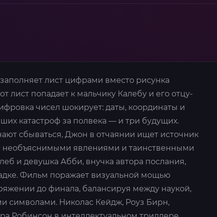
се заполняет лист цифрами вместо рисунка
тот лист попадает к мальчику Калебу и его отцу-
ифровка чисел шокирует: даты, координаты и
ших катастроф за полвека — и три будущих.
нают сбываться, Джон в отчаянии ищет источник
 с необъяснимыми явлениями и таинственными
еб и девушка Абби, внучка автора послания,
гадке. Фильм поражает визуальной мощью
ряжении до финала, балансируя между наукой,
и символами. Николас Кейдж, Роуз Бирн,
ра Робинсон в интеллектуальном триллере,