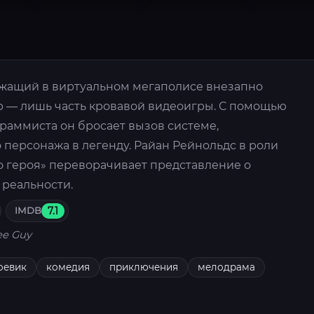
жащий в виртуальном мегаполисе внезапно
ир — лишь часть кровавой видеоигры. С помощью
раммиста он бросает вызов системе,
персонажа в легенду. Райан Рейнольдс в роли
о героя» переворачивает представление о
 реальности.
IMDB
7.1
ee Guy
оевик
комедия
приключения
мелодрама