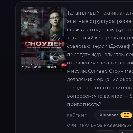
Талантливый техник-анал
элитные структуры разве
слежки его идеалы рушат
тотальный контроль над 
совестью, герой (Джозеф 
передать журналистам се
отношения с возлюбленно
миссии. Оливер Стоун ма
деталями: мерцание экран
холодные тона правитель
вопросом: что важнее — б
приватность?
Кинопоиск
6.9
РЕЙТИНГ
Sn
ОРИГИНАЛЬНОЕ НАЗВАНИЕ