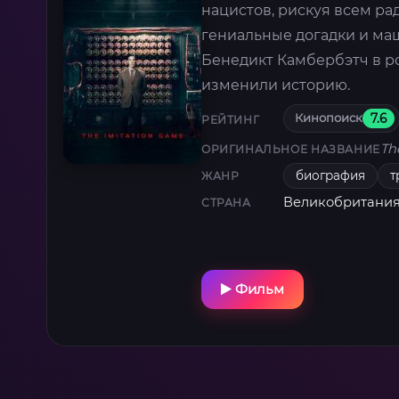
нацистов, рискуя всем ра
гениальные догадки и ма
Бенедикт Камбербэтч в ро
изменили историю.
Кинопоиск
7.6
РЕЙТИНГ
Th
ОРИГИНАЛЬНОЕ НАЗВАНИЕ
биография
т
ЖАНР
Великобритани
СТРАНА
Фильм