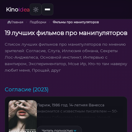
Kino
Idea
›
›
Главная
Подборки
Фильмы про манипуляторов
19 лучших фильмов про манипуляторов
Список лучших фильмов про манипуляторов по мнению
зрителей: Согласие, Слуга, Иллюзия обмана, Секреты
Лос-Анджелеса, Основной инстинкт, Интервью с
вампиром, Экспериментатор, Мсье Ир, Кто-то там наверху
любит меня, Прощай, друг
Согласие (2023)
Париж, 1986 год. 14-летняя Ванесса
знакомится с известным писателем — 50-
летним Габриэлем Мацневым. Умный
харизматичный мужчина очаровывает
девочку: провозглашает ее своей музой,
Читать полностью