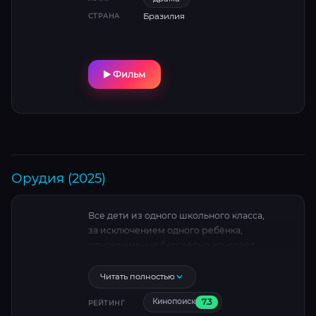
Бразилия
СТРАНА
Фильм
Орудия (2025)
Все дети из одного школьного класса,
за исключением одного ребёнка,
одновременно бесследно исчезают.
Местные жители и семьи пытаются понять,
что или кто стал причиной
Читать полностью
их исчезновения.
7.3
Кинопоиск
РЕЙТИНГ