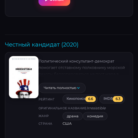
Честный кандидат (2020)
Политический консультант-демократ
помогает отставному полковнику морской
пехоты баллотироваться на пост мэра в
маленьком городке в штате Висконсин, где
большая часть жителей придерживается
Читать полностью
правых взглядов.
6.6
6.3
Кинопоиск
IMDB
РЕЙТИНГ
Irresistible
ОРИГИНАЛЬНОЕ НАЗВАНИЕ
драма
комедия
ЖАНР
США
СТРАНА