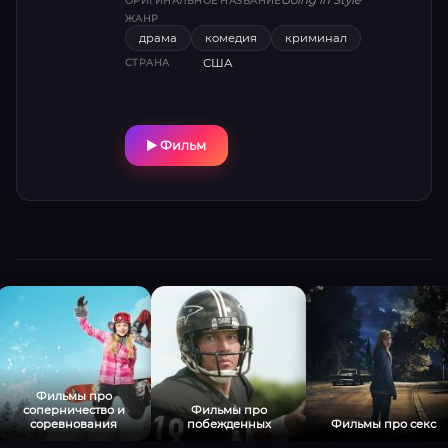
Going in Style
ОРИГИНАЛЬНОЕ НАЗВАНИЕ
“красиво уйти” из незадавшейся жизни.
ЖАНР
драма
комедия
криминал
США
СТРАНА
Фильм
Фильмы про
соперничество и
Фильмы про
соревнования
побежденных
Фильмы про секс