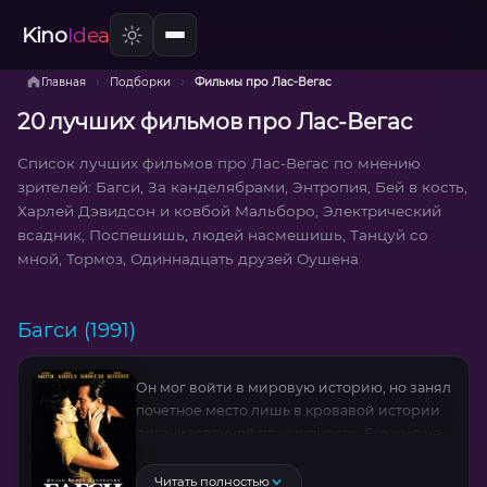
Kino
Idea
›
›
Главная
Подборки
Фильмы про Лас-Вегас
20 лучших фильмов про Лас-Вегас
Список лучших фильмов про Лас-Вегас по мнению
зрителей: Багси, За канделябрами, Энтропия, Бей в кость,
Харлей Дэвидсон и ковбой Мальборо, Электрический
всадник, Поспешишь, людей насмешишь, Танцуй со
мной, Тормоз, Одиннадцать друзей Оушена
Багси (1991)
Он мог войти в мировую историю, но занял
почетное место лишь в кровавой истории
организованной преступности. Его имя не
попало на страницы школьных учебников,
но зато красовалось в заголовках
Читать полностью