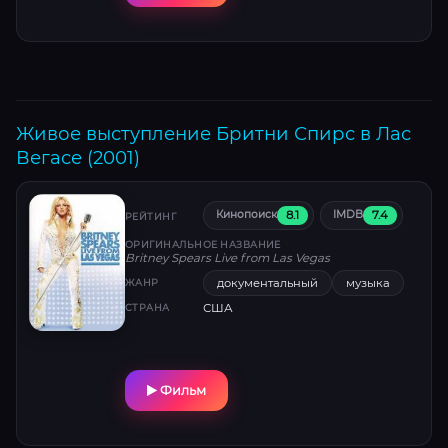
Живое выступление Бритни Спирс в Лас
Вегасе (2001)
8.1
7.4
Кинопоиск
IMDB
РЕЙТИНГ
ОРИГИНАЛЬНОЕ НАЗВАНИЕ
Britney Spears Live from Las Vegas
документальный
музыка
ЖАНР
США
СТРАНА
Фильм