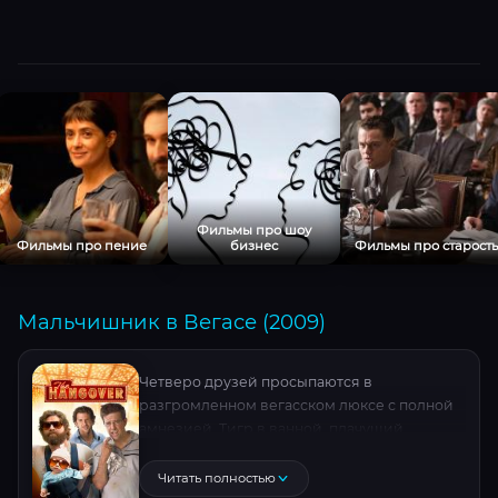
Фильмы про шоу
Фильмы про пение
бизнес
Фильмы про старость
Мальчишник в Вегасе (2009)
Четверо друзей просыпаются в
разгромленном вегасском люксе с полной
амнезией. Тигр в ванной, плачущий
младенец и... куда-то пропал жених!
Безумные приключения с таинственными
Читать полностью