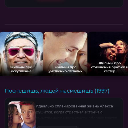
Фильмы про
Фильмы про
Фильмы про
отношения братьев 
искупление
умственно отсталых
сестер
Поспешишь, людей насмешишь (1997)
Идеально спланированная жизнь Алекса
рушится, когда страстная встреча с
таинственной мексиканкой оборачивается
неожиданной беременностью. Три месяца