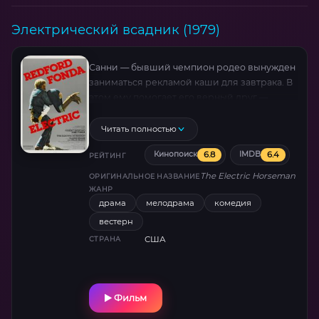
Электрический всадник (1979)
Санни — бывший чемпион родео вынужден
заниматься рекламой каши для завтрака. В
этом ему помогает его верный друг —
скаковая лошадь. Джейн Фонда в роли
популярной журналистки ищет
Читать полностью
скандальные новости, а находит любовь…
6.8
6.4
Кинопоиск
IMDB
РЕЙТИНГ
The Electric Horseman
ОРИГИНАЛЬНОЕ НАЗВАНИЕ
ЖАНР
драма
мелодрама
комедия
вестерн
США
СТРАНА
Фильм