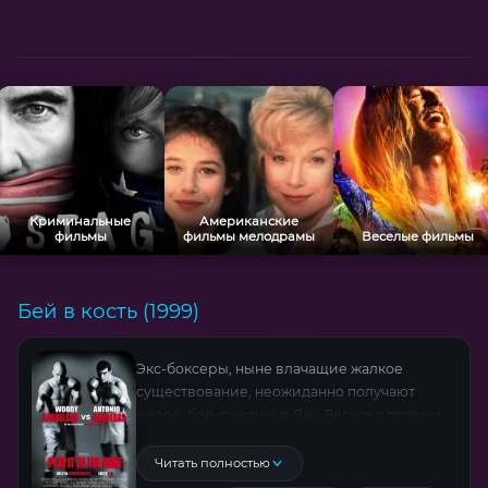
главе с Боно?
Криминальные
Американские
фильмы
фильмы мелодрамы
Веселые фильмы
Бей в кость (1999)
Экс-боксеры, ныне влачащие жалкое
существование, неожиданно получают
вызов: бой-реванш в Лас-Вегасе с правом
сразиться за чемпионский титул. Поездка
на автомобиле с загадочной попутчицей
Читать полностью
обнажает старые обиды и тайны, а яростная