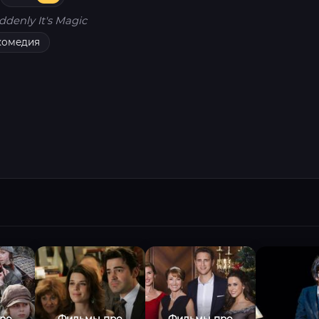
ddenly It's Magic
комедия
ро
Фильмы про
Фильмы про