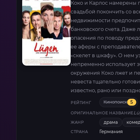
Коко и Карлос намерены п
свадьбой покончить со в
недвижимости предпочита
банковского счета. Даже 
опасения по поводу предс
ее аферы с преподавателе
«скелет в шкафу». О нем у
непременно использует эт
окружения Коко лжет и пе
невеста тщательно готови
известно, рано или поздно
Кинопоиск
5
РЕЙТИНГ
Lü
ОРИГИНАЛЬНОЕ НАЗВАНИЕ
драма
коме
ЖАНР
Германия
СТРАНА