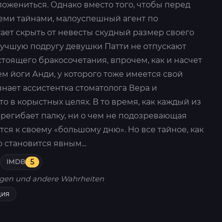
ожениться. Однако вместо того, чтобы перед
семи тайнами, малоуспешный агент по
ет скрыть от невесты скудный размер своего
лучшую подругу девушки Патти не отпускают
тоящего бракосочетания, впрочем, как и насчет
м йоги Анди, у которого тоже имеется свой
знает ассистентка стоматолога Вера и
о в корыстных целях. В то время, как каждый из
регибает палку, ни о чем не подозревающая
тся к своему «большому дню». Но все тайное, как
 становится явным...
IMDB
5
gen und andere Wahrheiten
дия