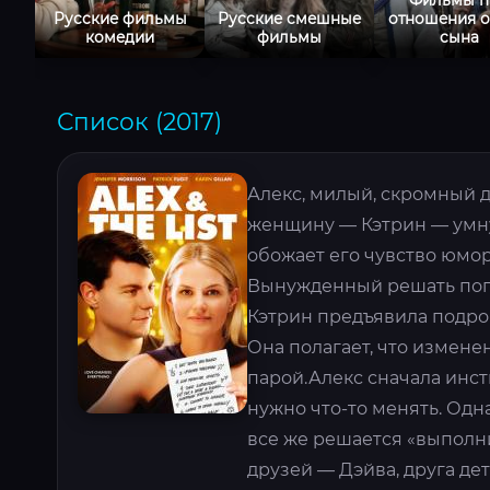
Русские фильмы
Русские смешные
отношения о
комедии
фильмы
сына
Список (2017)
Алекс, милый, скромный 
женщину — Кэтрин — умну
обожает его чувство юмор
Вынужденный решать попу
Кэтрин предъявила подро
Она полагает, что измене
парой.Алекс сначала инс
нужно что-то менять. Одн
все же решается «выполни
друзей — Дэйва, друга де