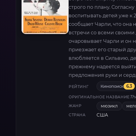
строго по плану. Согласну
воспитывать детей уже к 
сообщает Чарли, что она н
встречи со всеми своими
очаровывает Чарли и он 
приезжает его старый дру
влюбляется в Сильвию, де
прежнему надеется выйти
предложения руки и серд
Кинопоиск
6.3
РЕЙТИНГ
Th
ОРИГИНАЛЬНОЕ НАЗВАНИЕ
мюзикл
мел
ЖАНР
США
СТРАНА