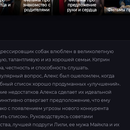
тца и
знакомство с
предложение
родителями
руки и сердца
Фильмы пр
дрессировщик собак влюблен в великолепную
ю, талантливую и из хорошей семьи. Кэтрин
а, честность и способность слушать.
лярный вопрос, Алекс был ошеломлен, когда
бный список хорошо продуманных «улучшений».
ние недостатков Алекса сделает их идеальной
тинктивно отвергает предположение, что ему
ако с появлением угрозы нового конкурента
ть список». Руководствуясь советами
тства, лучшей подруги Лили, ее мужа Майкла и их