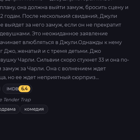
 плану, она должна выйти замуж, бросить сцену и
22 годам. После несколький свиданий, Джули
е выйдет за него замуж, если он не прекратит
 девушками. Это неожиданное заявление
начинает влюбляться в Джули.Однажды к нему
г Джо, женатый и с тремя детьми. Джо
вушку Чарли. Сильвии скоро стукнет 33 и она по-
 замуж за Чарли. Она с волнением ждет
ца, но ее ждет неприятный сюрприз…
IMDB
6.4
e Tender Trap
одрама
комедия