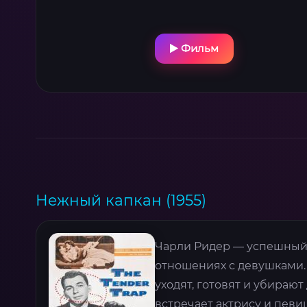
Фильм
Нежный капкан (1955)
Чарли Ридер — успешный 
отношениях с девушками.
уходят, готовят и убираю
встречает актрису и певи