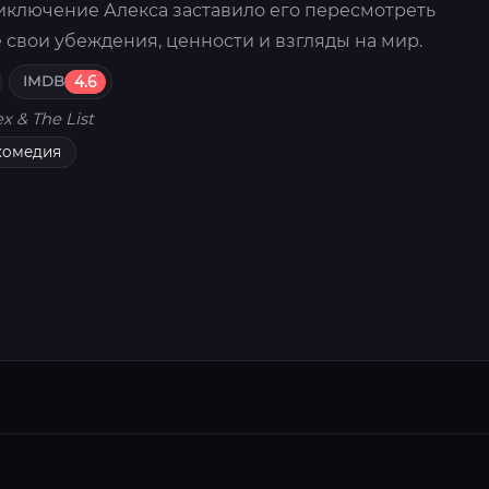
риключение Алекса заставило его пересмотреть
 свои убеждения, ценности и взгляды на мир.
IMDB
4.6
ex & The List
комедия