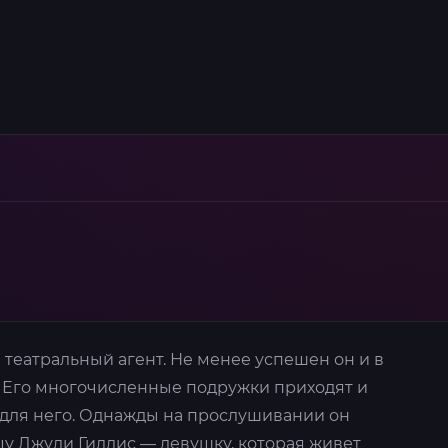
театральный агент. Не менее успешен он и в
 Его многочисленные подружки приходят и
т для него. Однажды на прослушивании он
цу Джули Гиллис — девушку, которая живет