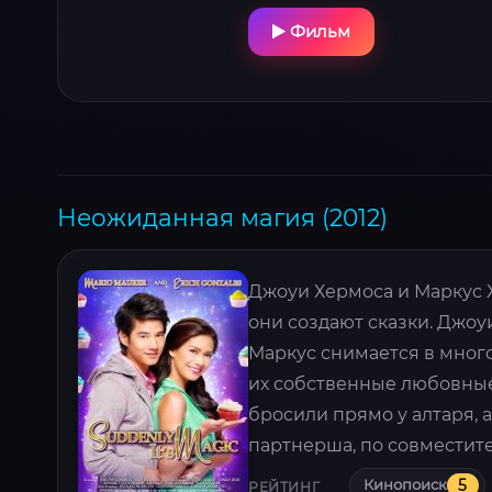
Фильм
Неожиданная магия (2012)
Джоуи Хермоса и Маркус Х
они создают сказки. Джо
Маркус снимается в мног
их собственные любовные
бросили прямо у алтаря, а
партнерша, по совместите
Кинопоиск
5
РЕЙТИНГ