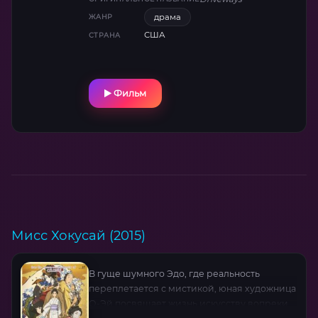
в уборке и неловкие моменты сближения
драма
ЖАНР
перерастают в глубокую связь, которая
США
СТРАНА
помогает мальчику преодолеть страхи, а
старику — примириться с прошлым. С
поразительной искренностью Хонг Чау,
Лукас Джэй и Брайан Деннехи показывают,
Фильм
как мимолётные встречи исцеляют
одиночество, а неожиданный выбор матери
ставит Коди перед трудным прощанием.
Фильм-размышление о быстротечности
времени и хрупких, но прочных нитях
между людьми.
Мисс Хокусай (2015)
В гуще шумного Эдо, где реальность
переплетается с мистикой, юная художница
О-Эй посвящает жизнь искусству вопреки