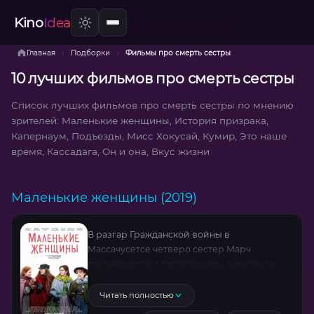
Kino
Idea
›
›
Главная
Подборки
Фильмы про смерть сестры
10 лучших фильмов про смерть сестры
Список лучших фильмов про смерть сестры по мнению
зрителей: Маленькие женщины, История призрака,
Капернаум, Подъезды, Мисс Хокусай, Кумир, Это наше
время, Кассадага, Он и она, Вкус жизни
Маленькие женщины (2019)
В разгар Гражданской войны в
Массачусетсе четверо сестер Марч
сталкиваются с взрослением, мечтами и
жесткими реалиями XIX века. Старшая Мег
жаждет любви, бунтарка Джо (Сирша Ронан)
Читать полностью
гонится за писательской славой, тихая Бет