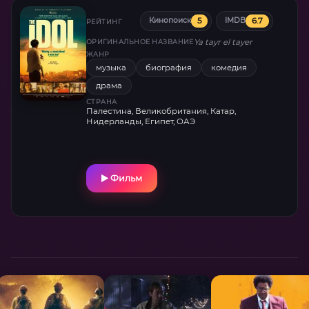
5
6.7
Кинопоиск
IMDB
РЕЙТИНГ
Ya tayr el tayer
ОРИГИНАЛЬНОЕ НАЗВАНИЕ
ЖАНР
музыка
биография
комедия
драма
СТРАНА
Палестина, Великобритания, Катар,
Нидерланды, Египет, ОАЭ
Фильм