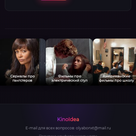
**Динамика short** достигнута через
контраст:
Сериалы про
Фильмы про
Американские
гангстеров
электрический стул
фильмы про школу
KinoIdea
E-mail для всех вопросов:
olyabonxt@mail.ru
Политика конфиденциальности