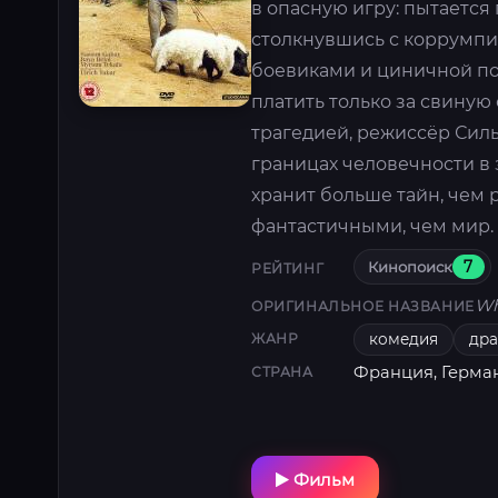
в опасную игру: пытается
столкнувшись с коррумп
боевиками и циничной по
платить только за свиную
трагедией, режиссёр Сил
границах человечности в 
хранит больше тайн, чем 
фантастичными, чем мир.
Кинопоиск
7
РЕЙТИНГ
Wh
ОРИГИНАЛЬНОЕ НАЗВАНИЕ
комедия
др
ЖАНР
Франция, Герман
СТРАНА
Фильм