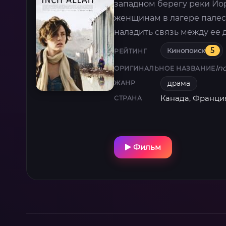
западном берегу реки Ио
женщинам в лагере палес
наладить связь между ее
Кинопоиск
5
РЕЙТИНГ
In
ОРИГИНАЛЬНОЕ НАЗВАНИЕ
драма
ЖАНР
Канада, Франци
СТРАНА
Фильм