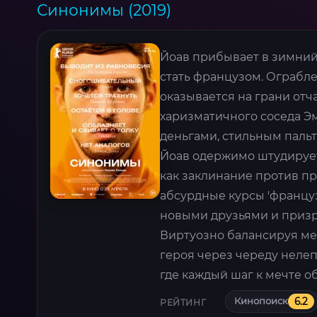
Синонимы (2019)
Йоав прибывает в зимний
стать французом. Ограбл
оказывается на грани отч
харизматичного соседа Э
деньгами, стильным пальт
Йоав одержимо штудирует
как заклинание против пр
абсурдные курсы 'француз
новыми друзьями и призр
Виртуозно балансируя ме
героя через череду неле
где каждый шаг к мечте 
Кинопоиск
6.2
РЕЙТИНГ