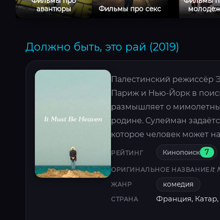
Фильмы про
Фильмы п
авантюры
Фильмы про секс
молодеж
Должно быть, это рай (2019)
Палестинский режиссёр Э
Париж и Нью-Йорк в поис
размышляет о мимолетных
родине. Сулейман задаётся
которое человек может на
Кинопоиск
7
РЕЙТИНГ
It
ОРИГИНАЛЬНОЕ НАЗВАНИЕ
комедия
ЖАНР
Франция, Катар,
СТРАНА