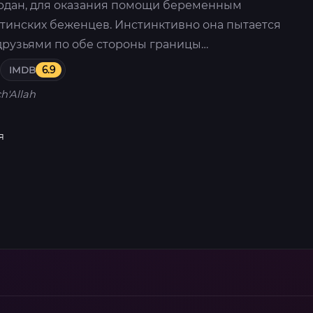
рдан, для оказания помощи беременным
тинских беженцев. Инстинктивно она пытается
 друзьями по обе стороны границы…
IMDB
6.9
ch'Allah
я