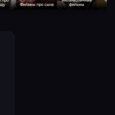
 про
Меланхоличные
Филь
жду
Фильмы про сына
фильмы
Пал