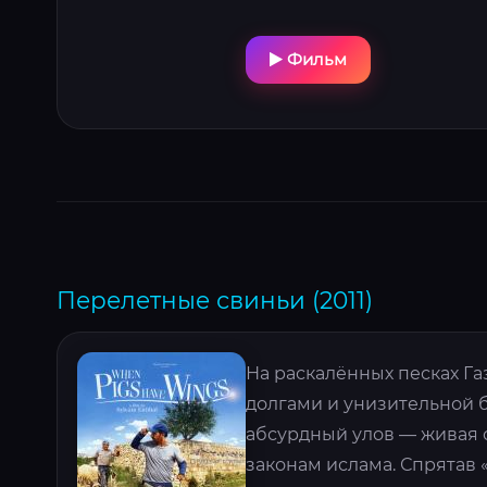
Фильм
Перелетные свиньи (2011)
На раскалённых песках Г
долгами и унизительной 
абсурдный улов — живая 
законам ислама. Спрятав 