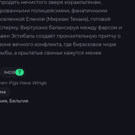
 продать нечистого зверя израильтянам,
ированными полицейскими, фанатичными
селенкой Еленой (Мириам Текаиа), готовой
 сперму. Виртуозно балансируя между фарсом и
ьвен Эстибаль создаёт пронзительную притчу о
зоне вечного конфликта, где бирюзовое море
рыбы, а крылатые свиньи кажутся менее
IMDB
7
en Pigs Have Wings
ама
ия, Бельгия