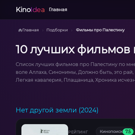
Kino
Idea
Главная
›
›
Главная
Подборки
Фильмы про Палестину
10 лучших фильмов 
Список лучших фильмов про Палестину по мне
воле Аллаха, Синонимы, Должно быть, это рай,
Легкая кавалерия, Плащаница, Хроника исчезн
Нет другой земли (2024)
Кинопоиск
7.5
РЕЙТИНГ