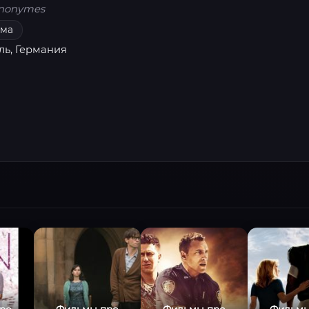
nonymes
ама
ль, Германия