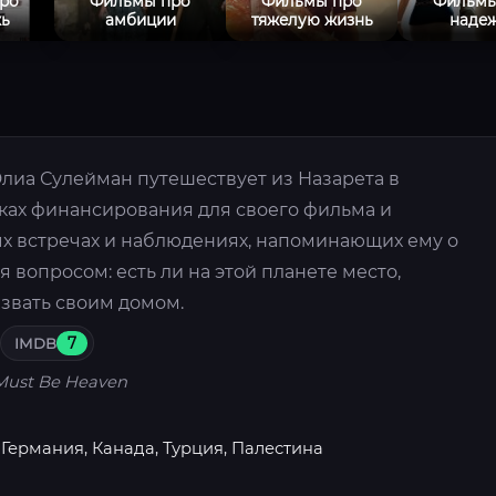
ро
Фильмы про
Фильмы про
Фильмы
ь
амбиции
тяжелую жизнь
наде
лиа Сулейман путешествует из Назарета в
ках финансирования для своего фильма и
 встречах и наблюдениях, напоминающих ему о
 вопросом: есть ли на этой планете место,
звать своим домом.
IMDB
7
 Must Be Heaven
 Германия, Канада, Турция, Палестина