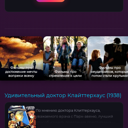
Калкин блестяще играет юного социопата, а
Элайджа Вуд — его жертву, чья тревога
ощущается через каждый взгляд. Фильм
держит в напряжении без кровавых сцен,
исследуя тему детской жестокости и
родительской слепоты.
Фильмы про
Фильмы про
достижение мечты
Фильмы про
неудачников, которы
вопреки всему
стремление к цели
потом стали крутыми
Удивительный доктор Клайттерхаус (1938)
По мнению доктора Клиттерхауса,
уважаемого врача с Парк-авеню, лучший
способ изучить поведение преступника —