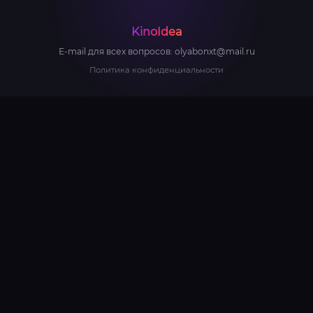
KinoIdea
E-mail для всех вопросов:
olyabonxt@mail.ru
Политика конфиденциальности