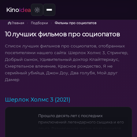
Kino
Idea
›
›
Главная
Подборки
Фильмы про социопатов
10 лучших фильмов про социопатов
Список лучших фильмов про социопатов, отобранных
посетителями нашего сайта: Шерлок Холмс 3, Стрингер,
Добрый сынок, Удивительный доктор Клайттерхаус,
Смертельное влечение, Красное рождество, Я не
серийный убийца, Джон Доу, Два голубя, Мой друг
Дамер
Шерлок Холмс 3 (2021)
Прошло десять лет с последних
приключений легендарного сыщика и его
друга. Размеренная жизнь враз рушится,
когда на горизонте появляется невероятно