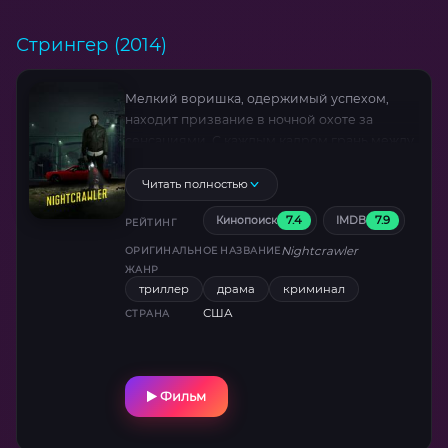
Стрингер (2014)
Мелкий воришка, одержимый успехом,
находит призвание в ночной охоте за
сенсациями. С каждым кадром грань между
наблюдателем и участником преступления
стирается, а моральные принципы
Читать полностью
превращаются в разменную монету.
7.4
7.9
Кинопоиск
IMDB
Циничный взгляд на медиа-мир, где
РЕЙТИНГ
рейтинги важнее правды .
Nightcrawler
ОРИГИНАЛЬНОЕ НАЗВАНИЕ
ЖАНР
триллер
драма
криминал
США
СТРАНА
Фильм