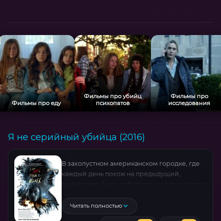
Фильмы про убийц
Фильмы про
Фильмы про еду
психопатов
исследования
Я не серийный убийца (2016)
В захолустном американском городке, где
каждый день похож на предыдущий,
тинейджер Джон работает в морге у матери
и ведет мрачные дневники о серийных
убийцах. Его диагноз — социопатия, а
Читать полностью
главный страх стать монстром. Но когда