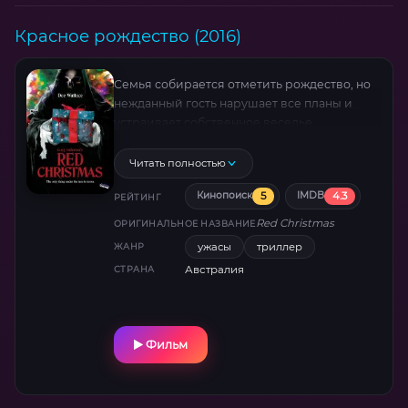
Красное рождество (2016)
Семья собирается отметить рождество, но
нежданный гость нарушает все планы и
устраивает собственное веселье.
Читать полностью
5
4.3
Кинопоиск
IMDB
РЕЙТИНГ
Red Christmas
ОРИГИНАЛЬНОЕ НАЗВАНИЕ
ужасы
триллер
ЖАНР
Австралия
СТРАНА
Фильм