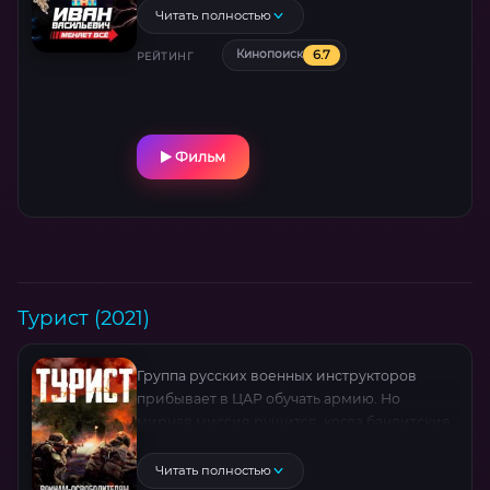
и перемещает горе-изобретателя и царя
Читать полностью
в разные страны и времена.
6.7
Кинопоиск
РЕЙТИНГ
Фильм
Турист (2021)
Группа русских военных инструкторов
прибывает в ЦАР обучать армию. Но
мирная миссия рушится, когда бандитские
группировки атакуют столицу, пытаясь
сорвать выборы. Герои, среди которых
Читать полностью