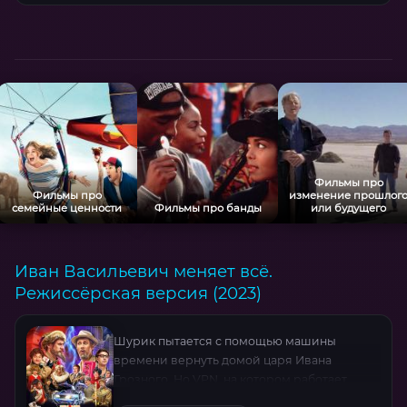
вернуть то, что действительно ценно?
Фильмы про
Фильмы про
изменение прошлог
семейные ценности
Фильмы про банды
или будущего
Иван Васильевич меняет всё.
Режиссёрская версия (2023)
Шурик пытается с помощью машины
времени вернуть домой царя Ивана
Грозного. Но VPN, на котором работает
чудо-машина, постоянно ломается