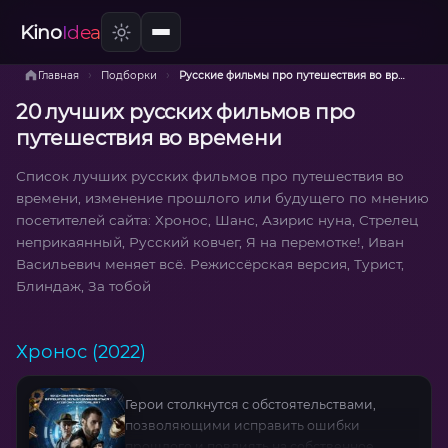
Kino
Idea
›
›
Главная
Подборки
Русские фильмы про путешествия во времени
20 лучших русских фильмов про
путешествия во времени
Список лучших русских фильмов про путешествия во
времени, изменение прошлого или будущего по мнению
посетителей сайта: Хронос, Шанс, Азирис нуна, Стрелец
неприкаянный, Русский ковчег, Я на перемотке!, Иван
Васильевич меняет всё. Режиссёрская версия, Турист,
Блиндаж, За тобой
Хронос (2022)
Герои столкнутся с обстоятельствами,
позволяющими исправить ошибки
прошлого и повлиять на собственное