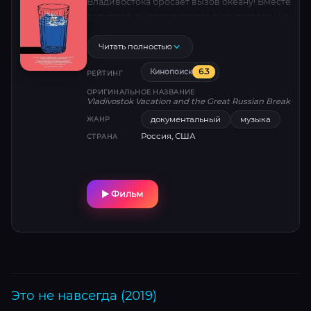
Владивостока бросает вызов океану! Вместе
с группой он отправляется в кругосветку на
паруснике, где творческий хаос, концерты в
экзотических портах и личные испытания
Читать полностью
становятся частью безумной
6.3
Кинопоиск
документальной фантасмагории.
РЕЙТИНГ
ОРИГИНАЛЬНОЕ НАЗВАНИЕ
Vladivostok Vacation and the Great Russian Break
документальный
музыка
ЖАНР
Россия, США
СТРАНА
Фильм
Это не навсегда (2019)