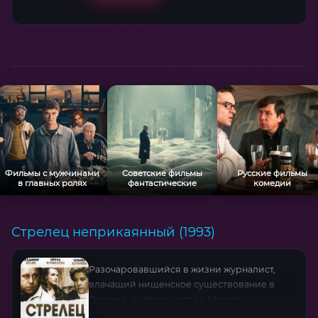
невероятный способ вернуться домой.
Визуальные эффекты, включая
детализированные космические пейзажи и
оживлённые древние храмы, создают
атмосферу эпического путешествия.
Фильмы с мужчинами
Советские фильмы
Русские фильмы
в главных ролях
фантастические
комедии
Стрелец неприкаянный (1993)
Разочаровавшийся в жизни журналист,
влачащий нищенское существование в
Париже, возвращается в Москву к
умирающему деду-учёному. Тот оставляет