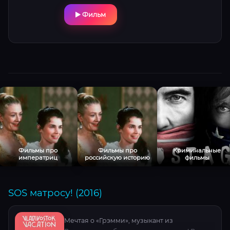
увидеться. Однако, встретившись с Костей,
Фильм
Лена начинает сомневаться в правильности
своих намерений. А случай снова
сталкивает ее с Максимом. Вместе они
попадают в целый водоворот событий —
все эти перипетии сближают героев.
Возможно, случайная встреча в поезде
окажется для обоих новогодним подарком
судьбы.
Фильмы про
Фильмы про
Криминальные
императриц
российскую историю
фильмы
SOS матросу! (2016)
Мечтая о «Грэмми», музыкант из