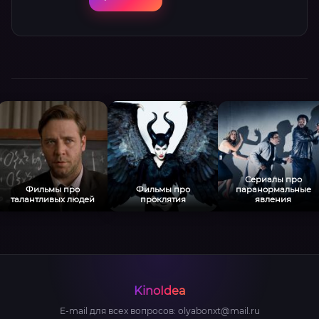
счастье…
Сериалы про
Фильмы про
Фильмы про
паранормальные
талантливых людей
проклятия
явления
KinoIdea
E-mail для всех вопросов:
olyabonxt@mail.ru