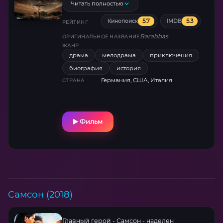
Читать полностью
5.7
5.3
Кинопоиск
IMDB
РЕЙТИНГ
Barabbas
ОРИГИНАЛЬНОЕ НАЗВАНИЕ
ЖАНР
драма
мелодрама
приключения
биография
история
Германия, США, Италия
СТРАНА
Фильм
Самсон (2018)
Главный герой - Самсон - наделен