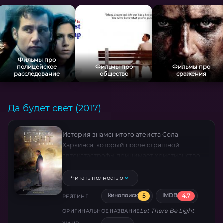
Фильмы про
полицейское
Фильмы про
Фильмы про
расследование
общество
сражения
Да будет свет (2017)
История знаменитого атеиста Сола
Харкинса, который после страшной
автокатастрофы принимает христианство.
Читать полностью
5
4.7
Кинопоиск
IMDB
РЕЙТИНГ
Let There Be Light
ОРИГИНАЛЬНОЕ НАЗВАНИЕ