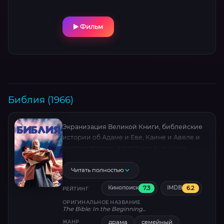
подвалах герои ищут способ остановить
первичное зло, используя древние
ритуалы. Фильм поражает леденящими
Фильм
визуальными образами (особенно сцены с
«оживающими» пиктограммами),
неожиданным саундтреком The Doors и
мощной игрой Эдгара Рамиреса в роли
нетипичного духовного наставника. 398
символов.
Библия (1966)
Экранизация Великой Книги, библейские
истории об Адаме и Еве, Каине и Авеле и
многом другом, известном и не очень
известном…
Читать полностью
7.3
6.2
Кинопоиск
IMDB
РЕЙТИНГ
ОРИГИНАЛЬНОЕ НАЗВАНИЕ
The Bible: In the Beginning...
драма
семейный
ЖАНР