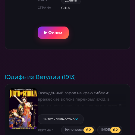
драма
ЖАНР
США
СТРАНА
Фильм
Юдифь из Ветулии (1913)
Осаждённый город на краю гибели:
вражеские войска перекрыли水源, а
защитники иссякают от голода и жажды. В
отчаянии старейшины возлагают надежды
на молодую вдову, известную своей
Читать полностью
преданностью народу. Переодевшись и
6.2
6.2
Кинопоиск
IMDB
взяв верную служанку, она проникает во
РЕЙТИНГ