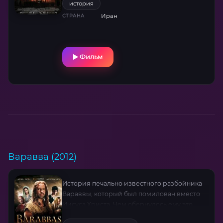
история
Иран
СТРАНА
Фильм
Варавва (2012)
История печально известного разбойника
Вараввы, который был помилован вместо
Иисуса Христа. Чем обернулось ему это
помилование?