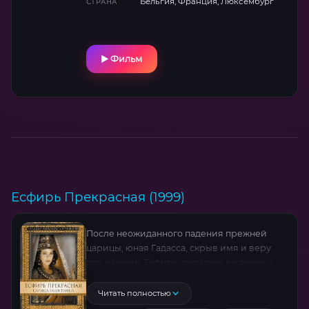
Бельгия, Франция, Люксембург
СТРАНА
Фильм
Есфирь Прекрасная (1999)
После неожиданного падения прежней
царицы, юная Гадасса, скрыв имя и веру
под именем Есфирь, попадает во дворец
Артаксеркса. Её мудрость и красота
покоряют правителя. Но когда коварный
Читать полностью
царедворец Аман добивается указа об