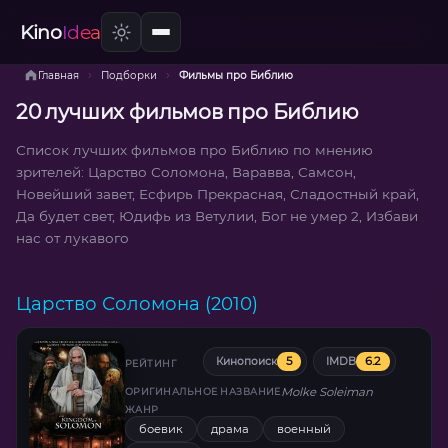
Kino
Idea
›
›
Главная
Подборки
Фильмы про Библию
20 лучших фильмов про Библию
Список лучших фильмов про Библию по мнению
зрителей: Царство Соломона, Варавва, Самсон,
Новейший завет, Есфирь Прекрасная, Сладостный край,
Да будет свет, Юдифь из Ветулии, Бог не умер 2, Избави
нас от лукавого
Царство Соломона (2010)
5
6.2
Кинопоиск
IMDB
РЕЙТИНГ
Molke Soleiman
ОРИГИНАЛЬНОЕ НАЗВАНИЕ
ЖАНР
боевик
драма
военный