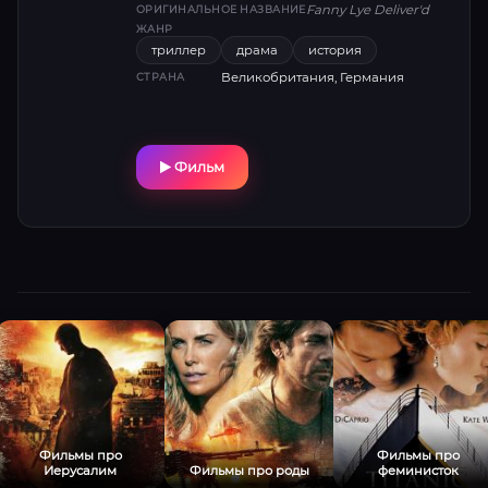
округе.
Fanny Lye Deliver'd
ОРИГИНАЛЬНОЕ НАЗВАНИЕ
ЖАНР
триллер
драма
история
Великобритания, Германия
СТРАНА
Фильм
Фильмы про
Фильмы про
Иерусалим
Фильмы про роды
феминисток