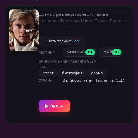
Драма о реальном соперничестве
гонщиков Формулы-1 Ники Лауды (Даниэль
Брюль) и Джеймса Ханта (Крис Хемсворт).
Рон Ховард мастерски передал адреналин
треков 1970-х и трагедию аварии Лауды.
Читать полностью
Награды BAFTA за монтаж и звук.
8.1
8.1
Кинопоиск
IMDB
РЕЙТИНГ
Rush
ОРИГИНАЛЬНОЕ НАЗВАНИЕ
ЖАНР
спорт
биография
драма
Великобритания, Германия, США
СТРАНА
Фильм