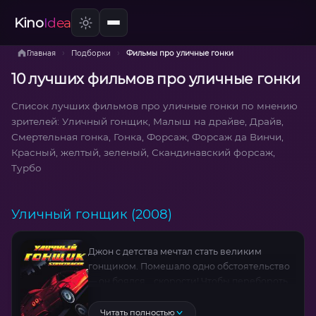
Kino
Idea
›
›
Главная
Подборки
Фильмы про уличные гонки
10 лучших фильмов про уличные гонки
Список лучших фильмов про уличные гонки по мнению
зрителей: Уличный гонщик, Малыш на драйве, Драйв,
Смертельная гонка, Гонка, Форсаж, Форсаж да Винчи,
Красный, желтый, зеленый, Скандинавский форсаж,
Турбо
Уличный гонщик (2008)
Джон с детства мечтал стать великим
гонщиком. Помешало одно обстоятельство
— он боялся... скорости! Чтобы перебороть
свой страх, Джон выбирался подальше с
больших трасс и гонял на огромных
Читать полностью