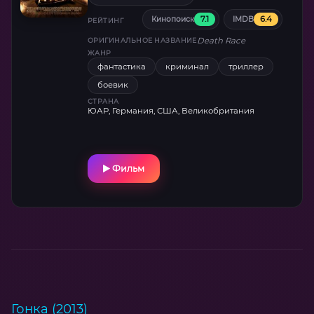
автомобилях, пиротехника и
7.1
6.4
Кинопоиск
IMDB
провокационный юмор. Ремейк классики
РЕЙТИНГ
1970-х с акцентом на хардкорный экшен.
Death Race
ОРИГИНАЛЬНОЕ НАЗВАНИЕ
ЖАНР
фантастика
криминал
триллер
боевик
СТРАНА
ЮАР, Германия, США, Великобритания
Фильм
Гонка (2013)