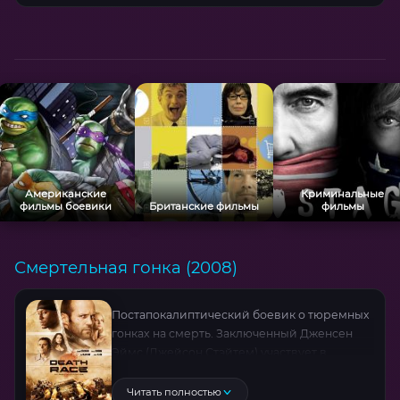
Американские
Криминальные
фильмы боевики
Британские фильмы
фильмы
Смертельная гонка (2008)
Постапокалиптический боевик о тюремных
гонках на смерть. Заключенный Дженсен
Эймс (Джейсон Стэйтем) участвует в
смертельных заездах ради свободы.
Зрелищные дуэли на бронированных
Читать полностью