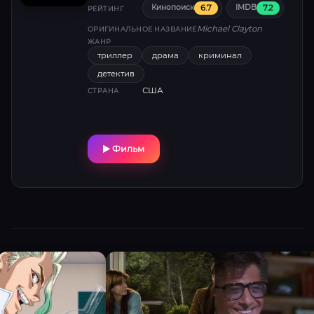
6.7
7.2
Кинопоиск
IMDB
циничного топ-менеджера.
РЕЙТИНГ
Michael Clayton
ОРИГИНАЛЬНОЕ НАЗВАНИЕ
ЖАНР
триллер
драма
криминал
детектив
США
СТРАНА
Фильм