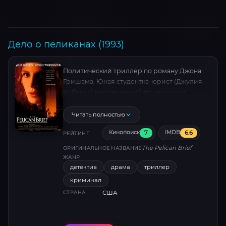
Дело о пеликанах (1993)
Политический триллер по роману Джона
Гришэма. Юная студентка-юрист (Джулия
Робертс) расследует убийство судей,
связанное с экологическим скандалом. Алан
Дж. Пакула мастерски сочетает
Читать полностью
детективный сюжет с критикой власти.
7
6.6
Кинопоиск
IMDB
Дениз ДиНовио получила «Оскар» за грим.
РЕЙТИНГ
The Pelican Brief
ОРИГИНАЛЬНОЕ НАЗВАНИЕ
ЖАНР
детектив
драма
триллер
криминал
США
СТРАНА