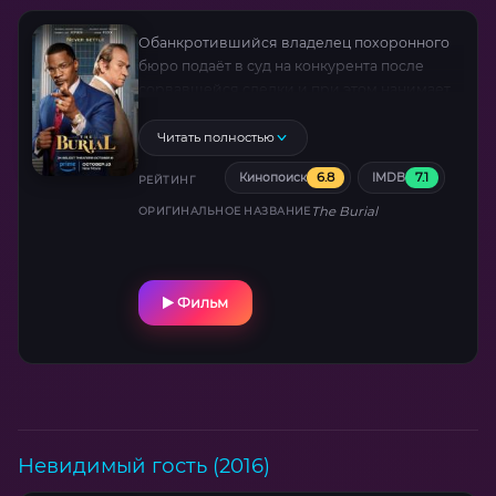
Обанкротившийся владелец похоронного
бюро подаёт в суд на конкурента после
сорвавшейся сделки и при этом нанимает
известного юриста.
Читать полностью
6.8
7.1
Кинопоиск
IMDB
РЕЙТИНГ
The Burial
ОРИГИНАЛЬНОЕ НАЗВАНИЕ
Фильм
Невидимый гость (2016)