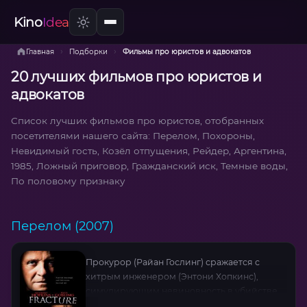
Kino
Idea
›
›
Главная
Подборки
Фильмы про юристов и адвокатов
20 лучших фильмов про юристов и
адвокатов
Список лучших фильмов про юристов, отобранных
посетителями нашего сайта: Перелом, Похороны,
Невидимый гость, Козёл отпущения, Рейдер, Аргентина,
1985, Ложный приговор, Гражданский иск, Темные воды,
По половому признаку
Перелом (2007)
Прокурор (Райан Гослинг) сражается с
хитрым инженером (Энтони Хопкинс),
симулирующим невиновность в убийстве
жены. Фильм построен на