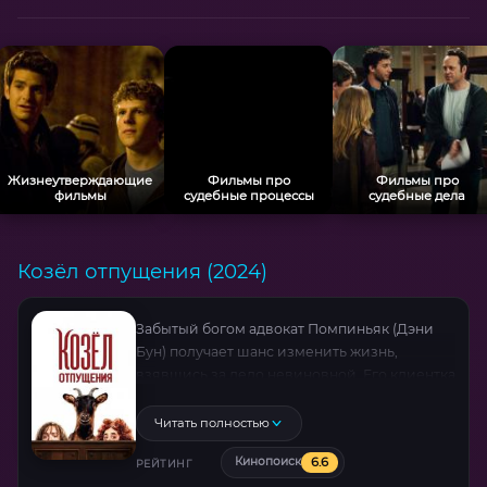
Жизнеутверждающие
Фильмы про
Фильмы про
фильмы
судебные процессы
судебные дела
Козёл отпущения (2024)
Забытый богом адвокат Помпиньяк (Дэни
Бун) получает шанс изменить жизнь,
взявшись за дело невиновной. Его клиентка
— юная Жозетта, ложно обвинённая в
смерти высокопоставленного лица.
Читать полностью
Подвох? Жозетта — коза! Теперь герою
6.6
Кинопоиск
предстоит сразиться в суде с
РЕЙТИНГ