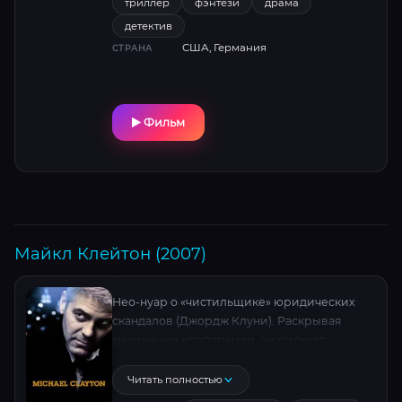
триллер
фэнтези
драма
детектив
США, Германия
СТРАНА
Фильм
Майкл Клейтон (2007)
Нео-нуар о «чистильщике» юридических
скандалов (Джордж Клуни). Раскрывая
махинации корпорации, он рискует
жизнью. Тони Гилрой снимал сцены в
реальных нью-йоркских офисах. Тильда
Читать полностью
Суинтон получила «Оскар» за роль