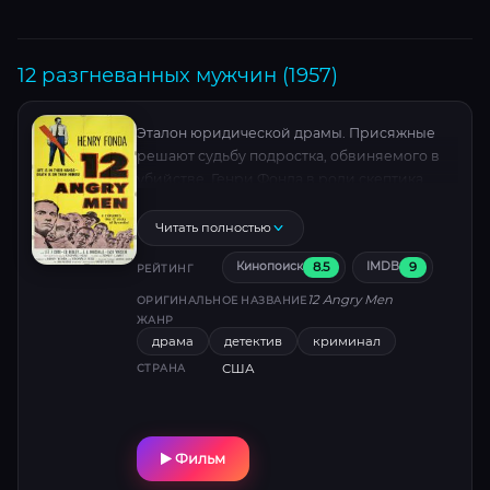
12 разгневанных мужчин (1957)
Эталон юридической драмы. Присяжные
решают судьбу подростка, обвиняемого в
убийстве. Генри Фонда в роли скептика,
бросившего вызов предвзятости коллег.
Камерная постановка Сидни Люмета
Читать полностью
превращает комнату для совещаний в поле
8.5
9
Кинопоиск
IMDB
битвы за справедливость. Включён в
РЕЙТИНГ
Национальный реестр фильмов США.
12 Angry Men
ОРИГИНАЛЬНОЕ НАЗВАНИЕ
ЖАНР
драма
детектив
криминал
США
СТРАНА
Фильм