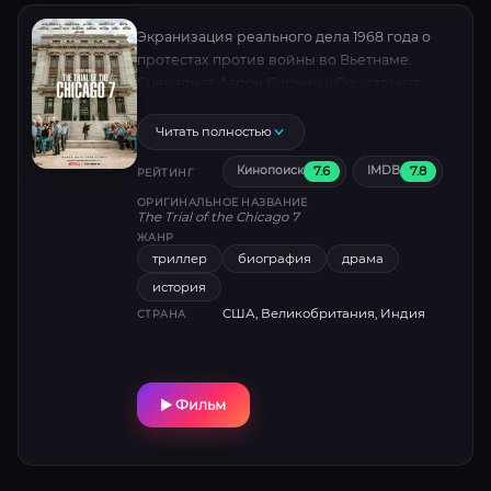
Экранизация реального дела 1968 года о
протестах против войны во Вьетнаме.
Сценарист Аарон Соркин («Социальная
сеть») совмещает остроумие, политику и
драму, показывая абсурд судебной
Читать полностью
системы. Номинант на «Оскар» за лучший
7.6
7.8
Кинопоиск
IMDB
сценарий.
РЕЙТИНГ
ОРИГИНАЛЬНОЕ НАЗВАНИЕ
The Trial of the Chicago 7
ЖАНР
триллер
биография
драма
история
США, Великобритания, Индия
СТРАНА
Фильм