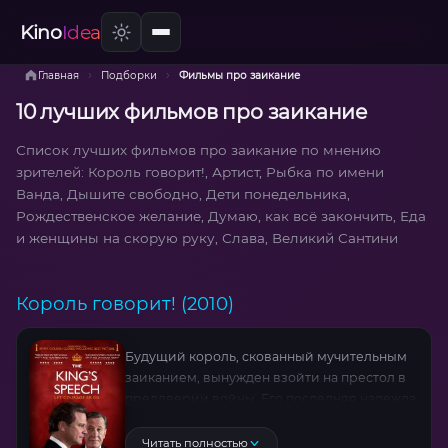
Kino
Idea
›
›
Главная
Подборки
Фильмы про заикание
10 лучших фильмов про заикание
Список лучших фильмов про заикание по мнению
зрителей: Король говорит!, Артист, Рыбка по имени
Ванда, Дышите свободно, Дети понедельника,
Рождественское желание, Думаю, как всё закончить, Еда
и женщины на скорую руку, Слава, Великий Сантини
Король говорит! (2010)
Будущий король, скованный мучительным
заиканием, вынужден взойти на престол в
преддверии войны. Его последняя надежда
— австралийский специалист с
радикальными методами: скороговорки
Читать полностью