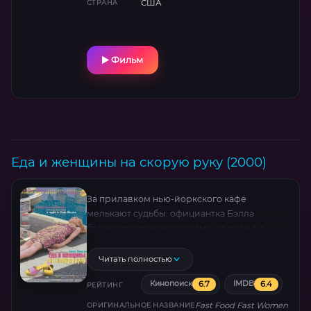
США
СТРАНА
Фильм
Еда и женщины на скорую руку (2000)
За прилавком нью-йоркского кафе
мелькают судьбы: официантка Бэлла
балансирует между годами иллюзий с
женатым любовником и новым, полным
сомнений шансом. Рядом разворачивается
Читать полностью
трогательная история Пола — вдовца за 70,
6.7
6.4
Кинопоиск
IMDB
решившегося на авантюру знакомства по
РЕЙТИНГ
объявлению. Анна Левайн создает образ, в
Fast Food Fast Women
ОРИГИНАЛЬНОЕ НАЗВАНИЕ