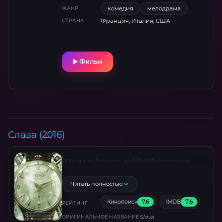
котором хрупкость сочетается с силой, а
комедия
мелодрама
ЖАНР
Луиза Лэссер блистает в роли зрелой
Франция, Италия, США
СТРАНА
женщины, открывающей сердце вопреки
возрасту. Режиссер Амос Коллек мастерски
сплетает эти линии, исследуя поиск
близости в большом городе — через
Фильм
неловкие свидания, откровенные
разговоры за чашкой кофе и моменты, где
юмор смягчает одиночество. Здесь нет
громких спецэффектов, но есть визуальная
поэзия Нью-Йорка: от тесных квартир до
шумных улиц, ставших свидетелями
неожиданных поворотов.
Слава (2016)
описание фильмы на 150-200 символов
Читать полностью
7.6
7.6
Кинопоиск
IMDB
РЕЙТИНГ
Slava
ОРИГИНАЛЬНОЕ НАЗВАНИЕ