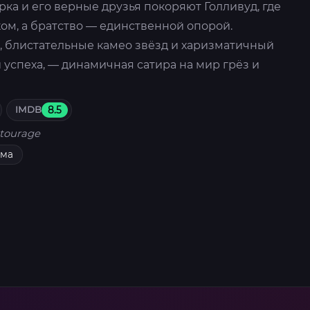
ка и его верные друзья покоряют Голливуд, где
ом, а братство — единственной опорой.
, блистательные камео звёзд и харизматичный
и успеха, — динамичная сатира на мир грёз и
IMDB
8.5
tourage
ама