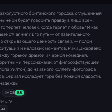
захолустного британского городка, оглушённый
ныне он будет говорить правду в лицо всем,
то теряет человек, когда теряет любовь? И как
ьме отчаяния? Его путь — от язвительного
во открывающего ценность связей, — полон
 ситуаций и неловких моментов. Рики Джервейс
ежду горькой драмой и чёрной комедией,
олоритными персонажами: от философствующей
лопа Уилтон) до наивного коллеги-фотографа
са. Сериал исследует горе без ложной сладости,
 надежды .
IMDB
8.5
er Life
дия