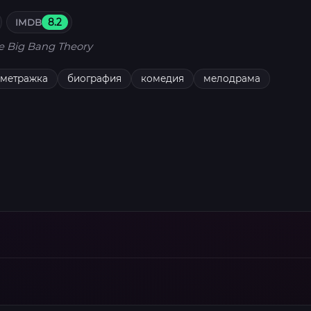
IMDB
8.2
e Big Bang Theory
ометражка
биография
комедия
мелодрама