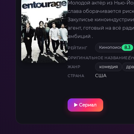
Молодой актёр из Нью-Йор
слава оборачивается риск
Закулисье киноиндустрии
агент, готовый на всё рад
амбиций .
Кинопоиск
8.3
РЕЙТИНГ
En
ОРИГИНАЛЬНОЕ НАЗВАНИЕ
комедия
др
ЖАНР
США
СТРАНА
Сериал