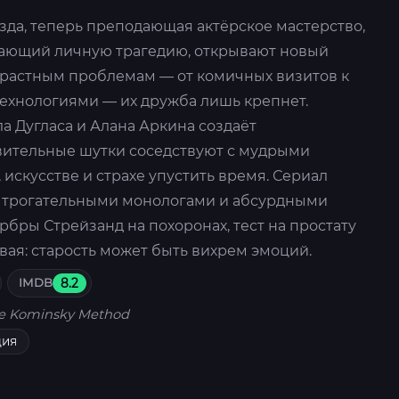
зда, теперь преподающая актёрское мастерство,
ивающий личную трагедию, открывают новый
зрастным проблемам — от комичных визитов к
технологиями — их дружба лишь крепнет.
а Дугласа и Алана Аркина создаёт
вительные шутки соседствуют с мудрыми
скусстве и страхе упустить время. Сериал
у трогательными монологами и абсурдными
бры Стрейзанд на похоронах, тест на простату
ывая: старость может быть вихрем эмоций.
IMDB
8.2
e Kominsky Method
дия