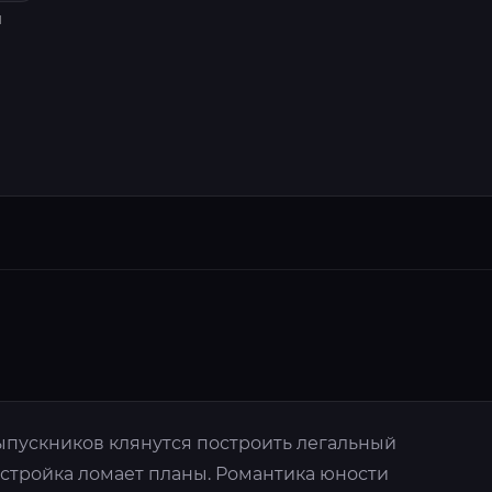
я
выпускников клянутся построить легальный
естройка ломает планы. Романтика юности