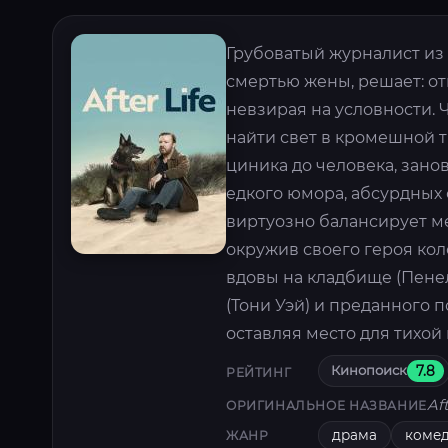
Грубоватый журналист из 
смертью жены, решает: от
невзирая на условности. Ч
найти свет в кромешной т
циника до человека, зано
едкого юмора, абсурдных
виртуозно балансирует м
окружив своего героя к
вдовы на кладбище (Пене
(Тони Уэй) и преданного п
оставляя место для тихой
Кинопоиск
7.8
РЕЙТИНГ
Aft
ОРИГИНАЛЬНОЕ НАЗВАНИЕ
драма
коме
ЖАНР