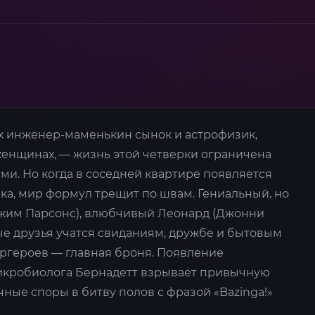
их инженер-маменькин сынок и астрофизик,
енщинах, — жизнь этой четверки ограничена
и. Но когда в соседней квартире появляется
а, мир формул трещит по швам. Гениальный, но
им Парсонс), влюбчивый Леонард (Джонни
ые друзья учатся свиданиям, дружбе и бытовым
ергероев — главная броня. Появление
икробиолога Бернадетт взрывает привычную
ные споры в битву полов с фразой «Bazinga!»