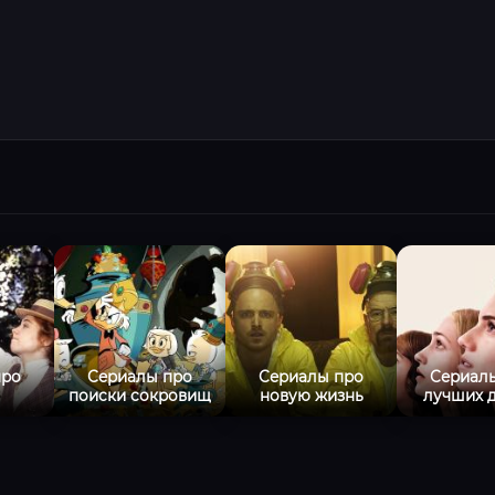
про
Сериалы про
Сериалы про
Сериал
поиски сокровищ
новую жизнь
лучших 