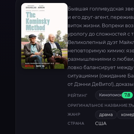
Бывшая голливудская зве
и его друг-агент, переж
виток жизни. Вопреки во
урологу до сложностей с 
Великолепный дуэт Майкл
неповторимую химию: яз
размышлениями о любви, и
ловко балансирует межд
ситуациями (ожидание Бар
от Дэнни ДеВито!), доказ
Кинопоиск
7.8
РЕЙТИНГ
Th
ОРИГИНАЛЬНОЕ НАЗВАНИЕ
драма
коме
ЖАНР
США
СТРАНА