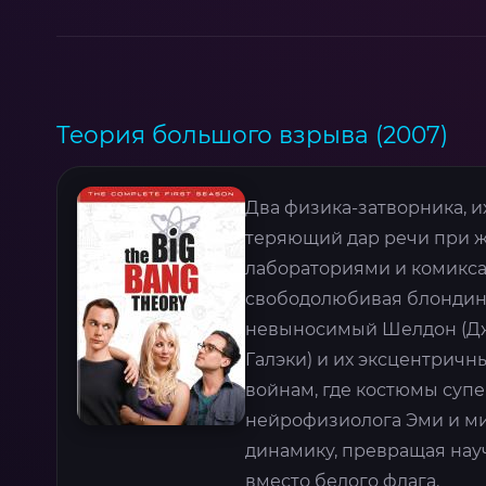
Теория большого взрыва (2007)
Два физика-затворника, 
теряющий дар речи при ж
лабораториями и комиксам
свободолюбивая блондинк
невыносимый Шелдон (Дж
Галэки) и их эксцентричн
войнам, где костюмы суп
нейрофизиолога Эми и м
динамику, превращая науч
вместо белого флага.