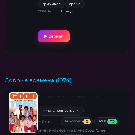
криминал
драма
Канада
СТРАНА
Сериал
Добрые времена (1974)
Вступительные титры (сезон 1)
Читать полностью
5
7.3
Кинопоиск
IMDB
РЕЙТИНГ
Good Times
ОРИГИНАЛЬНОЕ НАЗВАНИЕ