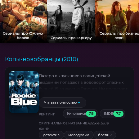
Сериалы про Южную
Сериалы про бизнес
Корею
Сериалы про карьеру
леди
Копы-новобранцы (2010)
Пятеро выпускников полицейской
академии попадают в водоворот опасных
будней 15-го участка Торонто. Им предстоит
научиться выживать на улицах, где каждая
ошибка грозит смертью, а доверие к
Читать полностью
напарнику — единственный шанс вернуться
7.8
7.7
Кинопоиск
IMDB
домой. Боевик с остросюжетными
РЕЙТИНГ
погонями и эмоциональными конфликтами
Rookie Blue
ОРИГИНАЛЬНОЕ НАЗВАНИЕ
.
ЖАНР
детектив
мелодрама
боевик