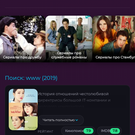
битвы, а совещания — в комедийные
шедевры .
Сериалы про
Сериалы про дружбу
служебные романы
Сериалы про Стамбу
Поиск: www (2019)
История отношений честолюбивой
директрисы большой IT-компании и
молодого композитора.
Читать полностью
7.9
7.8
Кинопоиск
IMDB
РЕЙТИНГ