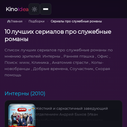
Kino
Idea
›
›
Главная
Подборки
Сериалы про служебные романы
10 лучших сериалов про служебные
романы
Список лучших сериалов про служебные романы по
мнению зрителей: Интерны , Ранняя пташка , Офис ,
Поиск: www, Клиника , Анатомия страсти , Копы-
новобранцы , Добрые времена, Соучастник, Скорая
помощь
Интерны (2010)
Жёсткий и саркастичный заведующий
отделением Андрей Быков (Иван
Охлобыстин) в шоке — ему вручили
четырёх практикантов: самоуверного