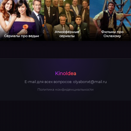
Атмосферные
Фильмы про
Сериалы про ведьм
сериалы
Оклахому
KinoIdea
E-mail для всех вопросов:
olyabonxt@mail.ru
Политика конфиденциальности