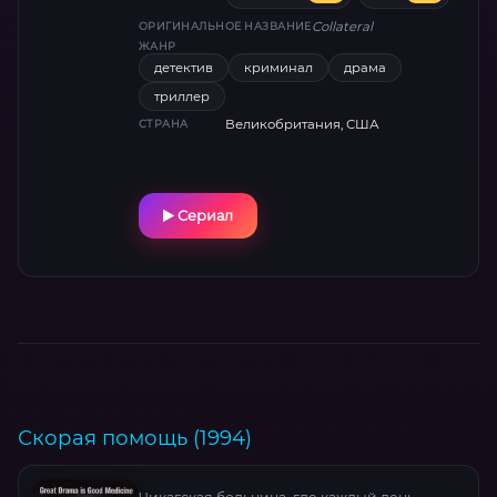
кто-то хочет создать впечатление, что это
Collateral
ОРИГИНАЛЬНОЕ НАЗВАНИЕ
рядовое преступление в состоянии
ЖАНР
аффекта.
детектив
криминал
драма
триллер
Великобритания, США
СТРАНА
Сериал
Скорая помощь (1994)